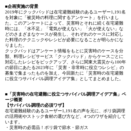
■企画実施の背景
2019年にクックパッドは在宅避難経験のあるユーザー1,191名
を対象に「被災時の料理に関するアンケート」を行いまし
た。このアンケートによって、災害時とそれに続く在宅避難
時には、「水不足」「電気が使えない」「火が使えない」な
どのさまざまなケースが発生し、それぞれのケースに対応し
た料理のテクニックやレシピが必要になることが明らかにな
りました。
クックパッドはアンケート情報をもとに災害時のケースを分
類、料理レシピサービス「クックパッド」からケースごとに
対応したレシピをピックアップ、さらに関東大震災から100年
の節目にあたる2023年に「災害・非常時に役立つレシピ」の
募集で集まったものを加え、今回新たに「災害時の在宅避難
に役立つサバイバル調理アイデア集」としてまとめました。
■「災害時の在宅避難に役立つサバイバル調理アイデア集」ペ
ージ概要
【サバイバル調理の必須ワザ】
在宅避難経験のあるユーザー1,191名の声を元に、ポリ袋調理
の活用術やストック食材の選び方など、4つのワザを紹介して
います。
・災害時の必需品！ポリ袋で節水・節ガス