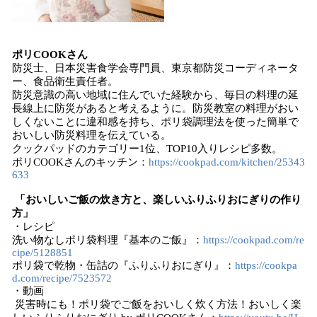
ポリCOOKさん
防災士、日本災害食学会専門員、東京都防災コーディネータ
ー、食品衛生責任者。
防災意識の高い地域に住んでいた経験から、毎日の料理の延
長線上に防災があると考えるように。防災教室の料理がおい
しくないことに違和感を持ち、ポリ袋調理法を使った簡単で
おいしい防災料理を伝えている。
クックパッドのカテゴリー1位、TOP10入りレシピ多数。
ポリCOOKさんのキッチン：
https://cookpad.com/kitchen/25343
633
「おいしいご飯の炊き方と、楽しいふりふりおにぎりの作り
方」
・レシピ
洗い物なしポリ袋料理『基本のご飯』：
https://cookpad.com/re
cipe/5128851
ポリ袋で乾物・缶詰の『ふりふりおにぎり』：
https://cookpa
d.com/recipe/7523572
・動画
災害時にも！ポリ袋でご飯をおいしく炊く方法！おいしく楽