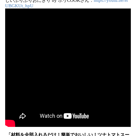
しいふりふりおにぎり by ポリCOOKさん：
https://youtu.be/H
UBGKUt_hpU
「材料を全部入れるだけ！簡単でおいしい！ツナトマトスー