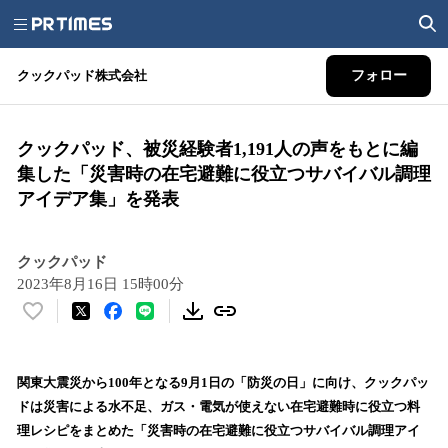
クックパッド株式会社
フォロー
クックパッド、被災経験者1,191人の声をもとに編
集した「災害時の在宅避難に役立つサバイバル調理
アイデア集」を発表
クックパッド
2023年8月16日 15時00分
い
い
ね
！
関東大震災から100年となる9月1日の「防災の日」に向け、クックパッ
数
ドは災害による水不足、ガス・電気が使えない在宅避難時に役立つ料
を
理レシピをまとめた「災害時の在宅避難に役立つサバイバル調理アイ
読