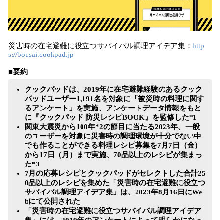
災害時の在宅避難に役立つサバイバル調理アイデア集：
http
s://bousai.cookpad.jp
■要約
クックパッドは、2019年に在宅避難経験のあるクック
パッドユーザー1,191名を対象に「被災時の料理に関す
るアンケート」を実施、アンケートデータ情報をもと
に『クックパッド 防災レシピBOOK』を監修した*1
関東大震災から100年*2の節目に当たる2023年、一般
のユーザーを対象に災害時の調理環境が十分でない中
でも作ることができる料理レシピ募集を7月7日（金）
から17日（月）まで実施、70品以上のレシピが集まっ
た*3
7月の応募レシピとクックパッドがセレクトした合計25
0品以上のレシピを集めた「災害時の在宅避難に役立つ
サバイバル調理アイデア集」は、2023年8月16日にWe
bにて公開された
「災害時の在宅避難に役立つサバイバル調理アイデア