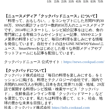
【ニュースメディア「クックパッドニュース」について】
「料理って、おもしろい。」をコンセプトにした月間PV約30
00万、SNSの累計フォロワー数約850万人のニュースメディア
です。2014年にスタートし、レシピ紹介記事をはじめ、食の
専門家による寄稿コラムやインタビュー記事、SNSやエンタ
メ業界の料理トピックなど、毎日の料理を楽しみにする情報
を発信しています。自社サイトのほかLINE NEWSやYahoo!ニ
ュース、SmartNewsをはじめとした様々な外部メディアやプ
ラットフォームにも記事を配信しています。
クックパッドニュース 公式サイト：
https://news.cookpad.com/
【クックパッドについて】
クックパッド株式会社は「毎日の料理を楽しみにする」をミ
ッションに掲げる、料理とテクノロジーの会社です。国内で
月間約5,000万人が利用し日本を含む世界71カ国・地域、29言
語で展開する料理レシピ投稿・検索サービス「クックパッ
ド」、生鮮食品オンライン市場「クックパッドマート」など
を運営しています。私たちは料理を通じて、ヒト、社会、地
球の豊かな未来を目指します。
社名 : クックパッド株式会社
https://info.cookpad.com