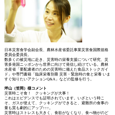
日本災害食学会副会長、農林水産省委託事業災害食国際規格
委員会委員長。
数多くの被災地に赴き、災害時の栄養支援について研究、災
害多発国ニッポンから世界に向けて発信し続けている。農林
水産省「要配慮者のための災害時に備えた食品ストックガイ
ド」や専門書籍「臨床栄養別冊 災害・緊急時の食と栄養 いま
すぐ知りたいアクションQ&A」などの監修を行う。
坪山（笠岡）様コメント
災害時こそ食！ クッキングが大事！
これはエビデンスでも証明されています。いざという時こ
そ、ガスが使えて、クッキングができると、避難所の食事の
量も質も劇的にアップ↑↑↑。
災害時はストレスも大きく、食欲がなくなり、食べ物がのど