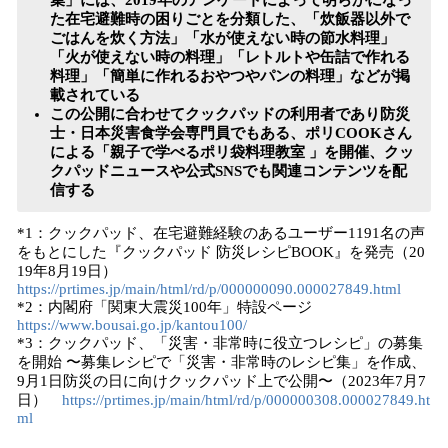
集」には、2019年のアンケートによって明らかになっ
た在宅避難時の困りごとを分類した、「炊飯器以外で
ごはんを炊く方法」「水が使えない時の節水料理」
「火が使えない時の料理」「レトルトや缶詰で作れる
料理」「簡単に作れるおやつやパンの料理」などが掲
載されている
この公開に合わせてクックパッドの利用者であり防災
士・日本災害食学会専門員でもある、ポリCOOKさん
による「親子で学べるポリ袋料理教室 」を開催、クッ
クパッドニュースや公式SNSでも関連コンテンツを配
信する
*1：クックパッド、在宅避難経験のあるユーザー1191名の声
をもとにした『クックパッド 防災レシピBOOK』を発売（20
19年8月19日）
https://prtimes.jp/main/html/rd/p/000000090.000027849.html
*2：内閣府「関東大震災100年」特設ページ
https://www.bousai.go.jp/kantou100/
*3：クックパッド、「災害・非常時に役立つレシピ」の募集
を開始 〜募集レシピで「災害・非常時のレシピ集」を作成、
9月1日防災の日に向けクックパッド上で公開〜（2023年7月7
日）
https://prtimes.jp/main/html/rd/p/000000308.000027849.ht
ml