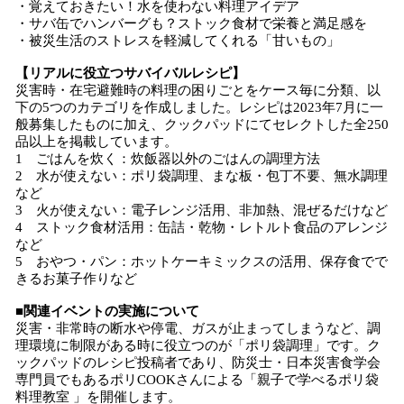
・覚えておきたい！水を使わない料理アイデア
・サバ缶でハンバーグも？ストック食材で栄養と満足感を
・被災生活のストレスを軽減してくれる「甘いもの」
【リアルに役立つサバイバルレシピ】
災害時・在宅避難時の料理の困りごとをケース毎に分類、以
下の5つのカテゴリを作成しました。レシピは2023年7月に一
般募集したものに加え、クックパッドにてセレクトした全250
品以上を掲載しています。
1 ごはんを炊く：炊飯器以外のごはんの調理方法
2 水が使えない：ポリ袋調理、まな板・包丁不要、無水調理
など
3 火が使えない：電子レンジ活用、非加熱、混ぜるだけなど
4 ストック食材活用：缶詰・乾物・レトルト食品のアレンジ
など
5 おやつ・パン：ホットケーキミックスの活用、保存食でで
きるお菓子作りなど
■関連イベントの実施について
災害・非常時の断水や停電、ガスが止まってしまうなど、調
理環境に制限がある時に役立つのが「ポリ袋調理」です。ク
ックパッドのレシピ投稿者であり、防災士・日本災害食学会
専門員でもあるポリCOOKさんによる「親子で学べるポリ袋
料理教室 」を開催します。