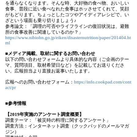
を通らなくなります。そんな時、大好物の食べ物、おいしい
食事、普段に近い食べなれた食事はホッさせてくれて、笑顔
がもどります。ちょっとしたコツやアイディアレシピで、い
ざという場面も乗り切りましょう♪
参考論文：「調理の可否やライフラインの復旧状況は、避難
所の食事改善に関連しているのか？」
https://www.nibiohn.go.jp/eiken/disasternutrition/paper/201404.ht
ml
■メディア掲載、取材に関するお問い合わせ
以下の問い合わせフォームより具体的な内容（ご企画のテー
マ、質問項目、取材希望日など）を記載してお送りくださ
い。広報担当より直接お返事いたします。
広報へのお問い合わせフォーム：
https://info.cookpad.com/cont
act/pr
■参考情報
【2019年実施のアンケート調査概要】
調査テーマ：「被災時の料理に関するアンケート」
調査方法：インターネット調査（クックパッドのメールマガ
ジン）