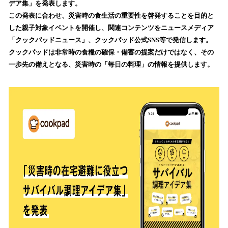
デア集」を発表します。
み
この発表に合わせ、災害時の食生活の重要性を啓発することを目的と
込
した親子対象イベントを開催し、関連コンテンツをニュースメディア
み
「クックパッドニュース」、クックパッド公式SNS等で発信します。
中
で
クックパッドは非常時の食糧の確保・備蓄の提案だけではなく、その
す
一歩先の備えとなる、災害時の「毎日の料理」の情報を提供します。