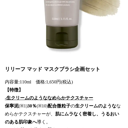
リリーフ マッド マスクブラシ企画セット
内容量:110ml 価格:1,650円(税込)
【特徴】
-生クリームのようななめらかテクスチャー
保寧泥
(※1)
30％
(※10)
配合微粒子
の
生クリームのような
な
めらかテクスチャーが、
肌にムラなく密着し、うるおい
のある肌印象へ
導く。