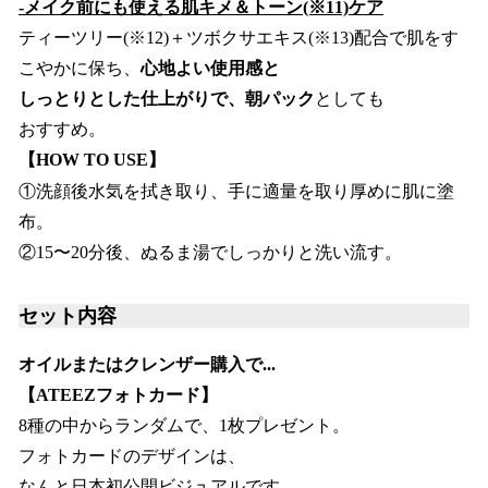
-メイク前にも使える肌キメ＆トーン(※11)ケア
ティーツリー(※12)＋ツボクサエキス(※13)配合で肌をす
こやかに保ち、
心地よい使用感と
しっとりとした仕上がりで、朝パック
としても
おすすめ。
【HOW TO USE】
①洗顔後水気を拭き取り、手に適量を取り厚めに肌に塗
布。
②15〜20分後、ぬるま湯でしっかりと洗い流す。
セット内容
オイルまたはクレンザー購入で...
【ATEEZフォトカード】
8種の中からランダムで、1枚プレゼント。
フォトカードのデザインは、
なんと日本初公開ビジュアルです。