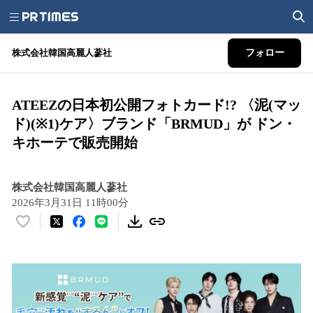
株式会社韓国高麗人蔘社
フォロー
ATEEZの日本初公開フォトカード!? 〈泥(マッ
ド)(※1)ケア〉ブランド「BRMUD」が ドン・
キホーテで販売開始
株式会社韓国高麗人蔘社
2026年3月31日 11時00分
い
い
ね
！
数
を