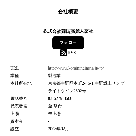
会社概要
株式会社韓国高麗人蔘社
66
フォロワー
フォロー
RSS
URL
http://www.koraininginsha.jp/jp/
業種
製造業
本社所在地
東京都中野区本町2-46-1 中野坂上サンブ
ライトツイン2302号
電話番号
03-6279-3606
代表者名
金 拏侖
上場
未上場
資本金
-
設立
2008年02月