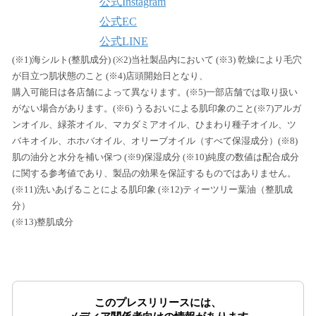
公式Instagram
公式EC
公式LINE
(※1)海シルト(整肌成分) (※2)当社製品内において (※3) 乾燥により毛穴
が目立つ肌状態のこと (※4)店頭開始日となり、
購入可能日は各店舗によって異なります。(※5)一部店舗では取り扱い
がない場合があります。(※6) うるおいによる肌印象のこと(※7)アルガ
ンオイル、緑茶オイル、マカダミアオイル、ひまわり種子オイル、ツ
バキオイル、ホホバオイル、オリーブオイル（すべて保湿成分）(※8)
肌の油分と水分を補い保つ (※9)保湿成分 (※10)純度の数値は配合成分
に関する参考値であり、製品の効果を保証するものではありません。
(※11)洗いあげることによる肌印象 (※12)ティーツリー葉油（整肌成
分）
(※13)整肌成分
このプレスリリースには、