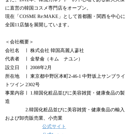
に直営の韓国コスメ専門店をオープン。
現在「COSME Re:MAKE」として首都圏・関西を中心に
全国11店舗を展開しています。
＜会社概要＞
会社名 ㅣ 株式会社 韓国高麗人蔘社
代表者 ㅣ 金拏侖（キム ナユン）
設立日 ㅣ 2008年2月
所在地 ㅣ 東京都中野区本町2-46-1 中野坂上サンブライ
トツイン 2302号
事業内容ㅣ 1.韓国化粧品並びに美容雑貨・健康食品の製
造
2.韓国化粧品並びに美容雑貨・健康食品の輸入
および卸売販売業、小売業
公式サイト