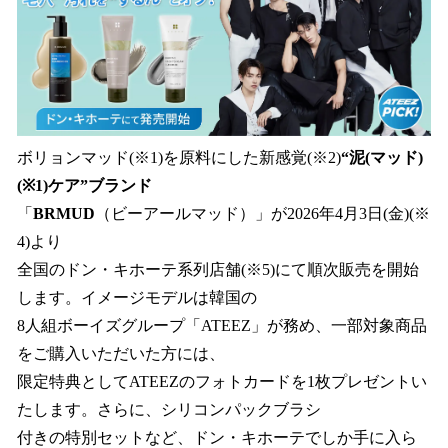
読
み
込
み
中
で
す
ボリョンマッド(※1)を原料にした新感覚(※2)
“泥(マッド)
(※1)ケア”ブランド
「
BRMUD
（ビーアールマッド）」が2026年4月3日(金)(※
4)より
全国のドン・キホーテ系列店舗(※5)にて順次販売を開始
します。イメージモデルは韓国の
8人組ボーイズグループ「ATEEZ」が務め、一部対象商品
をご購入いただいた方には、
限定特典としてATEEZのフォトカードを1枚プレゼントい
たします。さらに、シリコンパックブラシ
付きの特別セットなど、ドン・キホーテでしか手に入ら