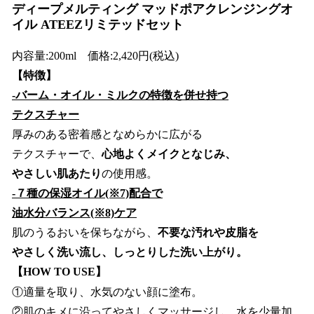
ディープメルティング マッドポアクレンジングオ
イル ATEEZリミテッドセット
内容量:200ml 価格:2,420円(税込)
【特徴】
-バーム・オイル・ミルクの特徴を併せ持つ
テクスチャー
厚みのある密着感となめらかに広がる
テクスチャーで、
心地よくメイクとなじみ、
やさしい肌あたり
の使用感。
-７種の保湿オイル(※7)配合で
油水分バランス(※8)ケア
肌のうるおいを保ちながら、
不要な汚れや皮脂を
やさしく洗い流し、しっとりした洗い上がり。
【HOW TO USE】
①適量を取り、水気のない顔に塗布。
②肌のキメに沿ってやさしくマッサージし、水を少量加