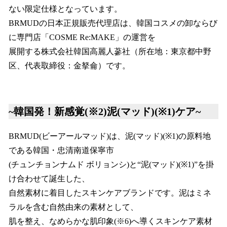
ない限定仕様となっています。
BRMUDの日本正規販売代理店は、韓国コスメの卸ならび
に専門店「COSME Re:MAKE」の運営を
展開する株式会社韓国高麗人蔘社（所在地：東京都中野
区、代表取締役：金拏侖）です。
~韓国発！新感覚(※2)泥(マッド)(※1)ケア~
BRMUD(ビーアールマッド)は、泥(マッド)(※1)の原料地
である韓国・忠清南道保寧市
(チュンチョンナムド ボリョンシ)と“泥(マッド)(※1)”を掛
け合わせて誕生した、
自然素材に着目したスキンケアブランドです。泥はミネ
ラルを含む自然由来の素材として、
肌を整え、なめらかな肌印象(※6)へ導くスキンケア素材