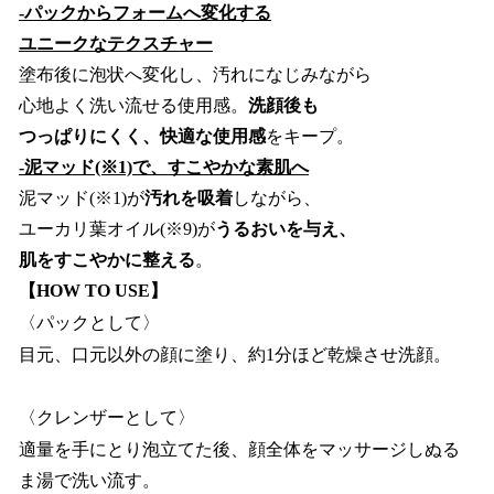
-パックからフォームへ変化する
ユニークなテクスチャー
塗布後に泡状へ変化し、汚れになじみながら
心地よく洗い流せる使用感。
洗顔後も
つっぱりにくく、快適な使用感
をキープ。
-泥マッド(※1)で、すこやかな素肌へ
泥マッド(※1)が
汚れを吸着
しながら、
ユーカリ葉オイル(※9)が
うるおいを与え、
肌をすこやかに整える
。
【HOW TO USE】
〈パックとして〉
目元、口元以外の顔に塗り、約1分ほど乾燥させ洗顔。
〈クレンザーとして〉
適量を手にとり泡立てた後、顔全体をマッサージしぬる
ま湯で洗い流す。