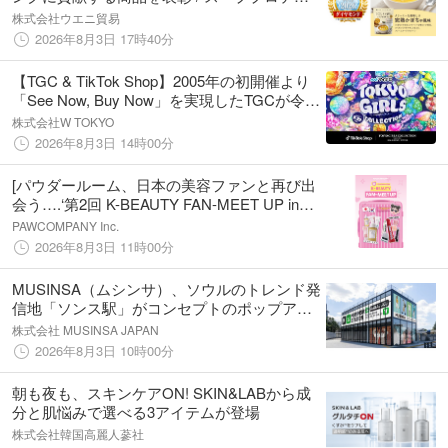
ン「SOU+YOU 完熟かぼちゃ風味」が​「食と
株式会社ウエニ貿易
健康アワード2026」食品部門でダイヤモンド
2026年8月3日 17時40分
賞を受賞​
【TGC & TikTok Shop】2005年の初開催より
「See Now, Buy Now」を実現したTGCが令和
の新消費ムーブメント創出。TikTok Shop日本
株式会社W TOKYO
提供開始1周年記念で初コラボ！
2026年8月3日 14時00分
[パウダールーム、日本の美容ファンと再び出
会う….‘第2回 K-BEAUTY FAN-MEET UP in
KOREA’開催]
PAWCOMPANY Inc.
2026年8月3日 11時00分
MUSINSA（ムシンサ）、ソウルのトレンド発
信地「ソンス駅」がコンセプトのポップアッ
プ「MUSINSA STATION in Harajuku」を8月
株式会社 MUSINSA JAPAN
21日(金)〜8月30日(日)の期間原宿にて開催
2026年8月3日 10時00分
朝も夜も、スキンケアON! SKIN&LABから成
分と肌悩みで選べる3アイテムが登場
株式会社韓国高麗人蔘社