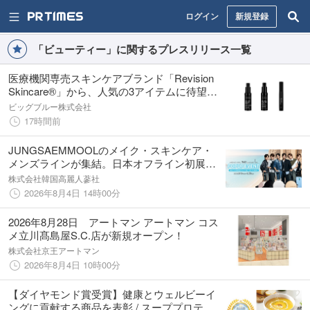
ログイン
新規登録
「ビューティー」に関するプレスリリース一覧
医療機関専売スキンケアブランド「Revision
Skincare®」から、人気の3アイテムに待望の
ミニサイズが登場！
ビッグブルー株式会社
17時間前
JUNGSAEMMOOLのメイク・スキンケア・
メンズラインが集結。日本オフライン初展開
アイテムをいち早く体験できるPOPUPが期間
株式会社韓国高麗人蔘社
限定開催
2026年8月4日 14時00分
2026年8月28日 アートマン アートマン コス
メ立川髙島屋S.C.店が新規オープン！
株式会社京王アートマン
2026年8月4日 10時00分
【ダイヤモンド賞受賞】健康とウェルビーイ
ングに貢献する商品を表彰​ / スーププロテイ