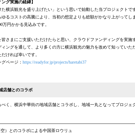
ィング実施の経緯】
けた横浜観光を盛り上げたい」という思いで始動した当プロジェクトで
らゆるコストの高騰により、当初の想定よりも総額がかなり上がってし
000万円かかる見込みです。
を皆さまにご支援いただけたらと思い、クラウドファンディングを実施
ディングを通して、より多くの方に横浜観光の魅力を改めて知っていた
ただければ幸いです。
ングページ：
https://readyfor.jp/projects/haretabi37
域店舗とのコラボ
るべく、横浜中華街の地域店舗とコラボし、地域一丸となってプロジェ
悟空）とのコラボによる中国茶ロウリュ