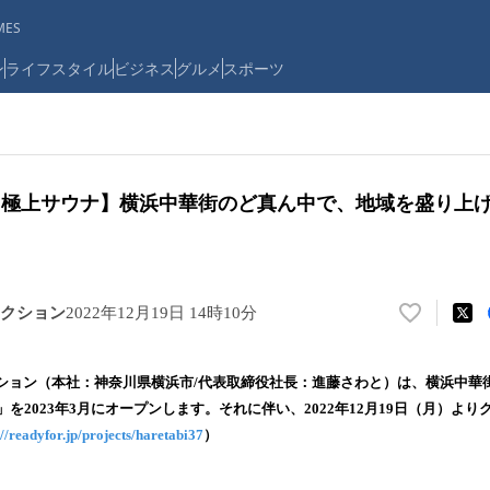
ES
ン
ライフスタイル
ビジネス
グルメ
スポーツ
×極上サウナ】横浜中華街のど真ん中で、地域を盛り上
クション
2022年12月19日 14時10分
い
い
ね
ション（本社：神奈川県横浜市/代表取締役社長：進藤さわと）は、横浜中華
！
AUNA」を2023年3月にオープンします。それに伴い、2022年12月19日（月）
数
://readyfor.jp/projects/haretabi37
）
を
読
み