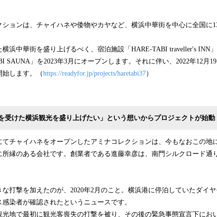
クションは、チャイハネや倭物やカヤなど、横浜中華街を中心に全国に1
中華街を盛り上げるべく、宿泊施設「HARE-TABI traveller's I
BI SAUNA」を2023年3月にオープンします。それに伴い、2022年12
開始します。（
https://readyfor.jp/projects/haretabi37
）
を受けた横浜観光を盛り上げたい」という想いからプロジェクトが始動
街にてチャイハネをオープンしたアミナコレクションは、今もなおこの地
に所縁のある会社です。創業者である進藤幸彦は、南門シルクロード通
な打撃を加えたのが、2020年2月のこと。横浜港に停泊していたダイ
ス感染者が確認されたというニュースです。
観光地で最初に観光客喪失の打撃を被り、その後の緊急事態宣言下にお