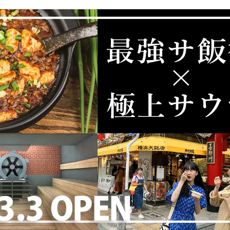
込
み
中
で
す