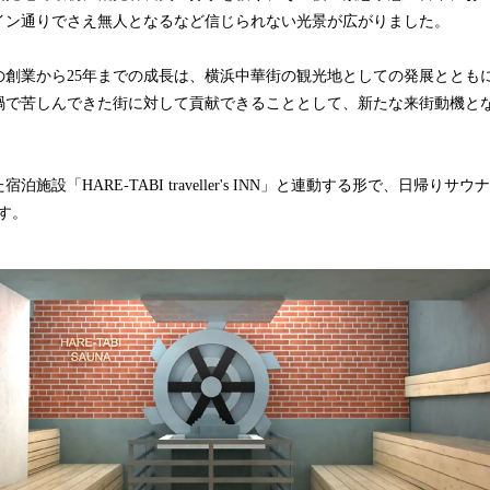
イン通りでさえ無人となるなど信じられない光景が広がりました。
の創業から25年までの成長は、横浜中華街の観光地としての発展ととも
禍で苦しんできた街に対して貢献できることとして、新たな来街動機と
施設「HARE-TABI traveller's INN」と連動する形で、日帰りサウナ
ます。