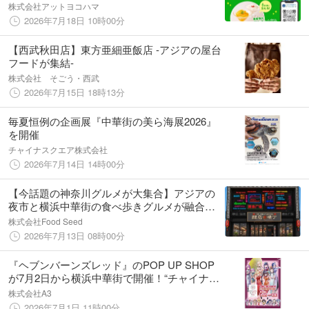
るLINE友だちキャンペーンを開催
株式会社アットヨコハマ
2026年7月18日 10時00分
【西武秋田店】東方亜細亜飯店 -アジアの屋台
フードが集結-
株式会社 そごう・西武
2026年7月15日 18時13分
毎夏恒例の企画展『中華街の美ら海展2026』
を開催
チャイナスクエア株式会社
2026年7月14日 14時00分
【今話題の神奈川グルメが大集合】アジアの
夜市と横浜中華街の食べ歩きグルメが融合し
た新名所「鯉恋横丁（こいこいよこちょ
株式会社Food Seed
う）」がオープンまであと2日！個性豊かな飲
2026年7月13日 08時00分
食店10店舗が7月15日（水）同時オープン
『ヘブンバーンズレッド』のPOP UP SHOP
が7月2日から横浜中華街で開催！“チャイナド
レス”がテーマの等身描き下ろし＆ミニキャラ
株式会社A3
イラストを使用した新作グッズが登場
2026年7月1日 11時00分