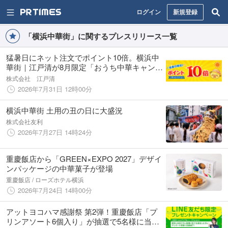
ログイン
新規登録
「横浜中華街」に関するプレスリリース一覧
猛暑日にネット注文でポイント10倍。横浜中
華街｜江戸清が8月限定「おうち中華キャンペ
ーン」を開催。
株式会社 江戸清
2026年7月31日 12時00分
横浜中華街 土用の丑の日に大盛況
株式会社友利
2026年7月27日 14時24分
重慶飯店から「GREEN×EXPO 2027」デザイ
ンパッケージの中華菓子が登場
重慶飯店 / ローズホテル横浜
2026年7月24日 14時00分
アットヨコハマ感謝祭 第2弾！重慶飯店「プ
リンアソート6個入り」が抽選で5名様に当た