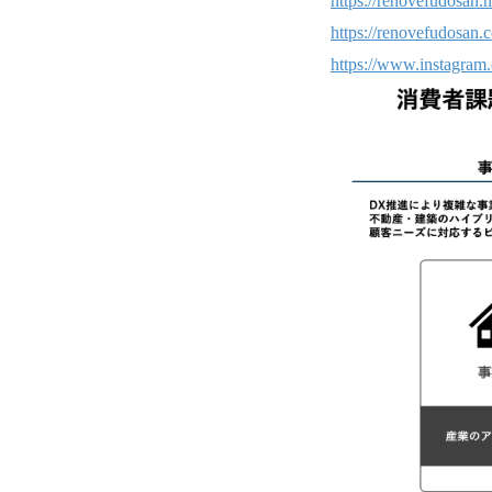
https://renovefudosan.n
https://renovefudosan.
https://www.instagram