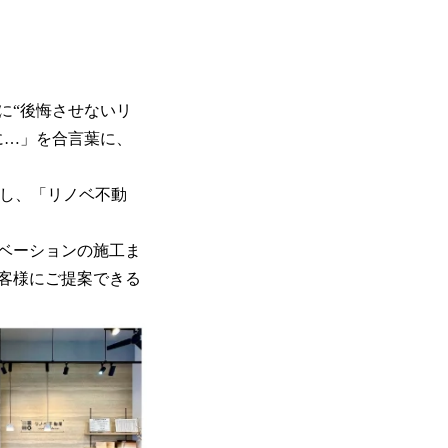
に“後悔させないリ
に…」を合言葉に、
結し、「リノベ不動
ベーションの施工ま
客様にご提案できる