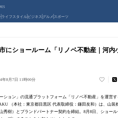
ES
ン
ライフスタイル
ビジネス
グルメ
スポーツ
市にショールーム「リノベ不動産｜河内
24年8月7日 11時00分
い
い
ね
ーション」の流通プラットフォーム「リノベ不動産」を運営す
！
数
WAKU （本社：東京都目黒区 代表取締役：鎌田友和）は、山
を
山秀樹）とブランドパートナー契約を締結。8月8日、ショー
読