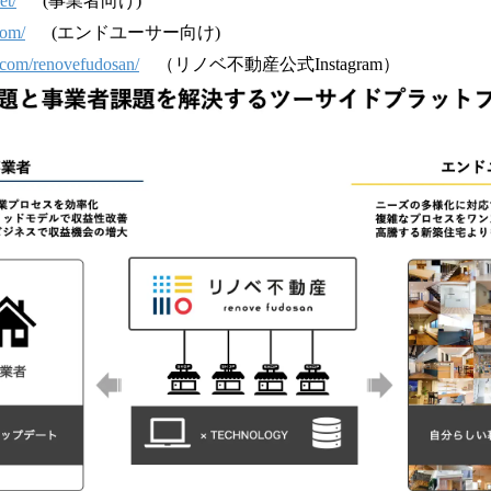
et/
(事業者向け)
com/
(エンドユーサー向け)
.com/renovefudosan/
（リノベ不動産公式Instagram）