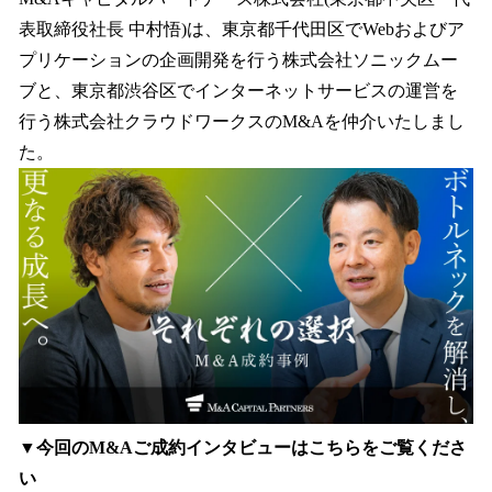
数
表取締役社長 中村悟)は、東京都千代田区でWebおよびア
を
プリケーションの企画開発を行う株式会社ソニックムー
読
み
ブと、東京都渋谷区でインターネットサービスの運営を
込
行う株式会社クラウドワークスのM&Aを仲介いたしまし
み
た。
中
で
す
▼今回のM&Aご成約インタビューはこちらをご覧くださ
い