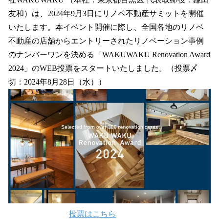
読
み
友和）は、2024年9月3日にリノベ不動産サミットを開催
込
いたします。本イベント開催に際し、全国各地のリノベ
み
不動産の店舗からエントリーされたリノベーション事例
中
で
のナンバーワンを決める「WAKUWAKU Renovation Award
す
2024」のWEB投票をスタートいたしました。（投票〆
切：2024年8月28日（水））
投票はこちら