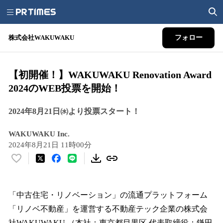
株式会社WAKUWAKU
フォロー
【初開催！】WAKUWAKU Renovation Award
2024のWEB投票を開始！
2024年8月21日㈬より投票スタート！
WAKUWAKU Inc.
2024年8月21日 11時00分
い
い
ね
！
「中古住宅・リノベーション」の流通プラットフォーム
数
「リノベ不動産」を運営する不動産テック企業の株式会
を
社WAKUWAKU （本社：東京都目黒区 代表取締役：鎌田