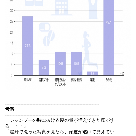
--------------------------------------------------------------
考察
--------------------------------------------------------------
「シャンプーの時に抜ける髪の量が増えてきた気がす
る・・・」
「屋外で撮った写真を見たら、頭皮が透けて見えてい