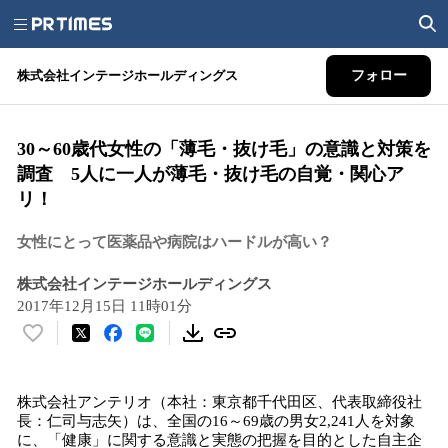
株式会社インテージホールディングス
フォロー
30～60歳代女性の「薄毛・抜け毛」の意識と対策を
調査 5人に一人が薄毛・抜け毛の自覚・関心ア
リ！
女性にとって医薬品や病院はハードルが高い？
株式会社インテージホールディングス
2017年12月15日 11時01分
い
い
ね
株式会社アンテリオ（本社：東京都千代田区、代表取締役社
！
長：仁司与志矢）は、全国の16～69歳の男女2,241人を対象
数
に、「健康」に関する意識と実態の把握を目的とした自主企
を