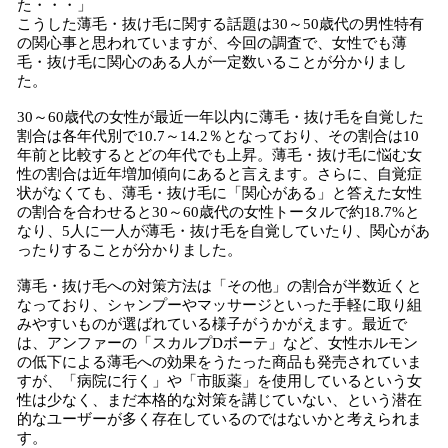
た・・・」
こうした薄毛・抜け毛に関する話題は30～50歳代の男性特有
の関心事と思われていますが、今回の調査で、女性でも薄
毛・抜け毛に関心のある人が一定数いることが分かりまし
た。
30～60歳代の女性が最近一年以内に薄毛・抜け毛を自覚した
割合は各年代別で10.7～14.2％となっており、その割合は10
年前と比較するとどの年代でも上昇。薄毛・抜け毛に悩む女
性の割合は近年増加傾向にあると言えます。さらに、自覚症
状がなくても、薄毛・抜け毛に「関心がある」と答えた女性
の割合を合わせると30～60歳代の女性トータルで約18.7%と
なり、5人に一人が薄毛・抜け毛を自覚していたり、関心があ
ったりすることが分かりました。
薄毛・抜け毛への対策方法は「その他」の割合が半数近くと
なっており、シャンプーやマッサージといった手軽に取り組
みやすいものが選ばれている様子がうかがえます。最近で
は、アンファーの「スカルプDボーテ」など、女性ホルモン
の低下による薄毛への効果をうたった商品も発売されていま
すが、「病院に行く」や「市販薬」を使用しているという女
性は少なく、まだ本格的な対策を講じていない、という潜在
的なユーザーが多く存在しているのではないかと考えられま
す。