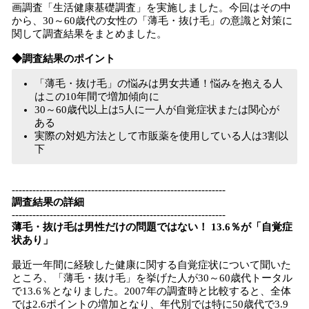
画調査「生活健康基礎調査」を実施しました。今回はその中
読
から、30～60歳代の女性の「薄毛・抜け毛」の意識と対策に
み
関して調査結果をまとめました。
込
み
◆調査結果のポイント
中
「薄毛・抜け毛」の悩みは男女共通！悩みを抱える人
で
はこの10年間で増加傾向に
す
30～60歳代以上は5人に一人が自覚症状または関心が
ある
実際の対処方法として市販薬を使用している人は3割以
下
--------------------------------------------------------------
調査結果の詳細
--------------------------------------------------------------
薄毛・抜け毛は男性だけの問題ではない！ 13.6％が「自覚症
状あり」
最近一年間に経験した健康に関する自覚症状について聞いた
ところ、「薄毛・抜け毛」を挙げた人が30～60歳代トータル
で13.6％となりました。2007年の調査時と比較すると、全体
では2.6ポイントの増加となり、年代別では特に50歳代で3.9