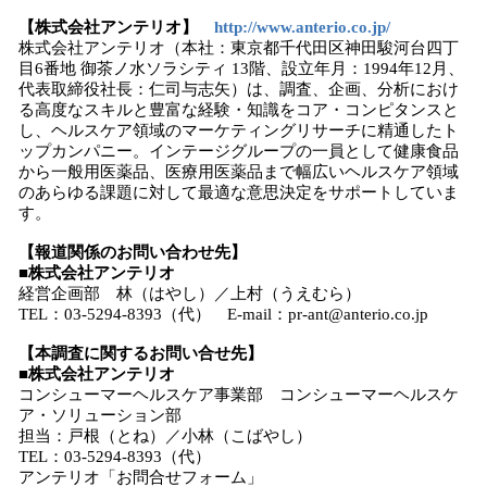
【株式会社アンテリオ】
http://www.anterio.co.jp/
株式会社アンテリオ（本社：東京都千代田区神田駿河台四丁
目6番地 御茶ノ水ソラシティ 13階、設立年月：1994年12月、
代表取締役社長：仁司与志矢）は、調査、企画、分析におけ
る高度なスキルと豊富な経験・知識をコア・コンピタンスと
し、ヘルスケア領域のマーケティングリサーチに精通したト
ップカンパニー。インテージグループの一員として健康食品
から一般用医薬品、医療用医薬品まで幅広いヘルスケア領域
のあらゆる課題に対して最適な意思決定をサポートしていま
す。
【報道関係のお問い合わせ先】
■株式会社アンテリオ
経営企画部 林（はやし）／上村（うえむら）
TEL：03-5294-8393（代） E-mail：pr-ant@anterio.co.jp
【本調査に関するお問い合せ先】
■株式会社アンテリオ
コンシューマーヘルスケア事業部 コンシューマーヘルスケ
ア・ソリューション部
担当：戸根（とね）／小林（こばやし）
TEL：03-5294-8393（代）
アンテリオ「お問合せフォーム」