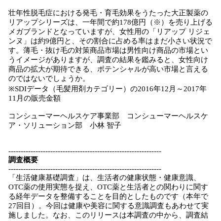
壮年性脱毛症における発毛・育毛効果をうたった大正製薬の
リアップシリーズは、一年間で約178億円（※）を売り上げる
メガブランドとなっていますが、女性用の「リアップ リジェ
ンヌ」は約9億円と、その割合に占める率はまだ小さい状況で
す。薄毛・抜け毛の対策商品市場は男性向け商品の市場とい
うイメージがありますが、調査の結果を鑑みると、女性向け
商品の拡大が期待できる、ポテンシャルが高い市場と言える
のではないでしょうか。
※SDIデータ（毛髪用剤カテゴリー）の2016年12月～2017年
11月の販売金額
コンシューマーヘルスケア事業部 コンシューマーヘルスケ
ア・ソリューション部 小林 智子
--------------------------------------------------------------
調査概要
--------------------------------------------------------------
「生活健康基礎調査」は、生活者の健康状態・健康意識、
OTC薬の使用実態を捉え、OTC薬と生活者との関わりに関す
る経年データを整備することを目的としたものです（本年で
27回目）。今回は健康や美容に関する意識調査もあわせて実
施しました。なお、このリリースは本調査の中から、調査結