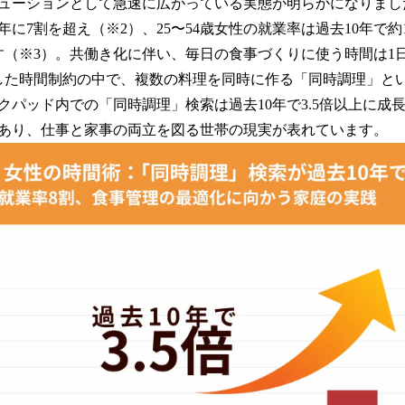
ューションとして急速に広がっている実態が明らかになりまし
読
2年に7割を超え（※2）、25〜54歳女性の就業率は過去10年で
み
込
す（※3）。共働き化に伴い、毎日の食事づくりに使う時間は1
み
した時間制約の中で、複数の料理を同時に作る「同時調理」と
中
パッド内での「同時調理」検索は過去10年で3.5倍以上に成長。
で
す
あり、仕事と家事の両立を図る世帯の現実が表れています。