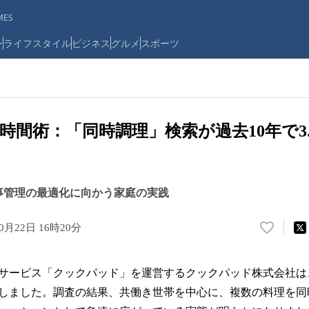
ES
ン
ライフスタイル
ビジネス
グルメ
スポーツ
時間術：「同時調理」検索が過去10年で3
事管理の最適化に向かう家庭の実践
10月22日 16時20分
い
い
ね
シピサービス「クックパッド」を運営するクックパッド株式会社
！
数
しました。調査の結果、共働き世帯を中心に、複数の料理を同
を