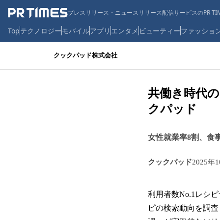
プレスリリース・ニュースリリース配信サービスのPR TIM
Top
テクノロジー
モバイル
アプリ
エンタメ
ビューティー
ファッショ
クックパッド株式会社
共働き時代の
クパッド
女性就業率8割、食
クックパッド
2025年
利用者数No.1レ
ピの検索動向を調査