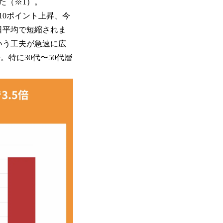
た（※1）。
約10ポイント上昇、今
日平均で短縮されま
いう工夫が急速に広
特に30代〜50代層