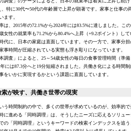
力調査」のデータによると、日本の就業率は着実に上昇し続け
超え、特に30代〜50代の年齢層で上昇が顕著です。家事と仕事
います。
率は、2015年の72.1%から2024年には83.5%に達しました。この
歳女性の就業率も71.2%から80.4%へ上昇（+9.2ポイント）
時代に、日本の家庭は直面しています。その一方で、家事分担
家事時間が圧縮されている実態も浮き彫りになっています。
本調査」によると、25～54歳女性の毎日の食事管理時間（準備・
2021年には87.3分へと19分短縮されました。共働き化による時
事をいかに実現するかという課題に直面しています。
検索が映す、共働き世帯の現実
いう時間制約の中で、多くの世帯が求めているのが、効率的で
時に進める「同時調理」は、そうしたニーズに応えるソリュー
での「同時調理」というキーワードの検索インデックスを追う