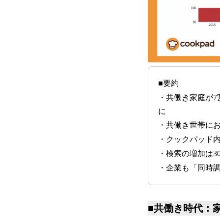
■要約
・共働き家庭が7割
に
・共働き世帯に
・クックパッド内
・検索の増加は3
・企業も「同時
■共働き時代：