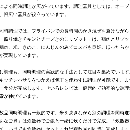
による同時調理が広がっています。調理器具としては、オーブ
、幅広い器具が役立っています。
同時調理では、フライパンでの長時間のかき混ぜを避けながら
「照り焼きチキンとチーズきのこリゾット」は、鶏肉とリゾッ
鶏肉、米、きのこ、にんじんのみでコスパも良好。ほったらか
が実現しています。
し調理も、同時調理の実践的な手法として注目を集めています
キッチンハサミをつかえば包丁を使わずに調理が可能です。ま
一食分が完成します。せいろレシピは、健康的で効率的な調理
索が伸びています。
数品同時調理も一般的です。米を炊きながら別の調理を同時進
あなご煮」は炊飯器でご飯と一緒に炊くだけで完成。「炊飯器
忙しい日でも炊飯器にセットすれば複数品が同時に完成します