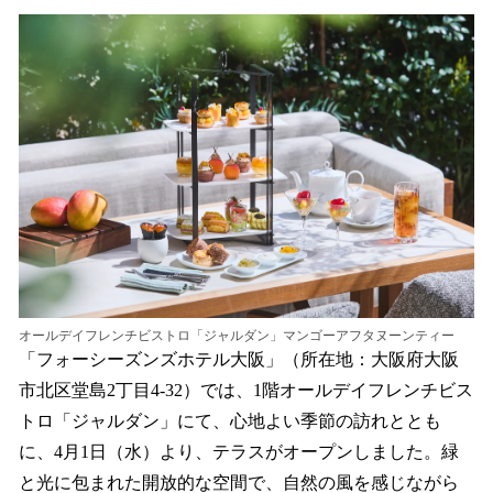
ね
！
数
を
読
み
込
み
中
で
す
オールデイフレンチビストロ「ジャルダン」マンゴーアフタヌーンティー
「フォーシーズンズホテル大阪」（所在地：大阪府大阪
市北区堂島2丁目4-32）では、1階オールデイフレンチビス
トロ「ジャルダン」にて、心地よい季節の訪れととも
に、4月1日（水）より、テラスがオープンしました。緑
と光に包まれた開放的な空間で、自然の風を感じながら