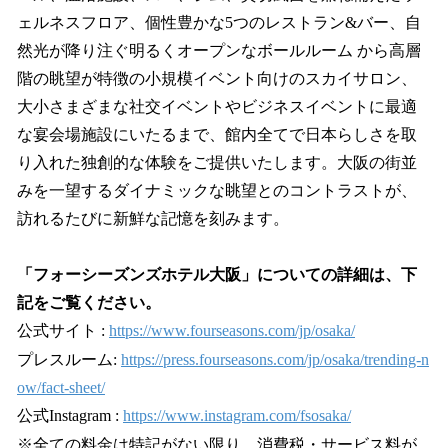
ェルネスフロア、個性豊かな5つのレストラン&バー、自
然光が降り注ぐ明るくオープンなボールルーム から高層
階の眺望が特徴の小規模イベント向けのスカイサロン、
大小さまざまな社交イベントやビジネスイベントに最適
な宴会場施設にいたるまで、館内全てで日本らしさを取
り入れた独創的な体験をご提供いたします。大阪の街並
みを一望するダイナミックな眺望とのコントラストが、
訪れるたびに新鮮な記憶を刻みます。
「フォーシーズンズホテル大阪」についての詳細は、下
記をご覧ください。
公式サイト :
https://www.fourseasons.com/jp/osaka/
プレスルーム:
https://press.fourseasons.com/jp/osaka/trending-n
ow/fact-sheet/
公式Instagram :
https://www.instagram.com/fsosaka/
※全ての料金は特記がない限り、消費税・サービス料が