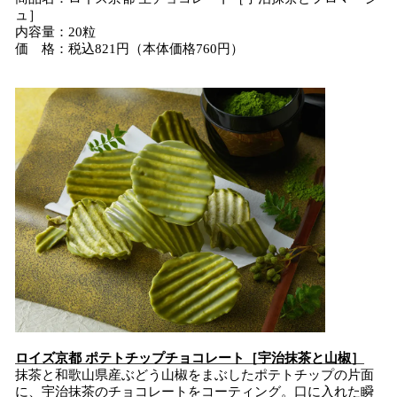
ュ］
内容量：20粒
価 格：税込821円（本体価格760円）
ロイズ京都 ポテトチップチョコレート［宇治抹茶と山椒］
抹茶と和歌山県産ぶどう山椒をまぶしたポテトチップの片面
に、宇治抹茶のチョコレートをコーティング。口に入れた瞬