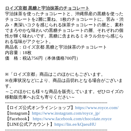
ロイズ京都 黒糖と宇治抹茶のチョコレート
宇治抹茶を使ったチョコレートと、沖縄県産の黒糖を使った
チョコレートを2層に重ね、1枚のチョコレートに。苦み・渋
み・奥深いコクを感じられる抹茶チョコレートの層と、素朴
でまろやかな味わいの黒糖チョコレートの層、それぞれの個
性が輝く味わいです。黒糖に含まれるミネラル分から感じら
れる塩味がアクセント。
商品名：ロイズ京都 黒糖と宇治抹茶のチョコレート
内容量：18枚
価 格：税込756円（本体価格700円）
※「ロイズ京都」商品はこのほかにもございます。
※在庫状況などにより、商品は品切れとなる場合がございま
す。
～このほかにも様々な商品を販売しています。ぜひロイズの
移動販売車へお立ち寄りください～
----------------------------------------------------------------------
【ロイズ公式オンラインショップ】
https://www.royce.com/
【Instagram】
https://www.instagram.com/royce_jp/
【Facebook】
https://www.facebook.com/chocolate.royce
【LINE公式アカウント】
https://lin.ee/kQaeuHU
----------------------------------------------------------------------