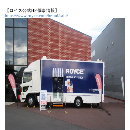
み
​【ロイズ公式HP 催事情報】
込
https://www.royce.com/brand/saiji/
み
中
で
す