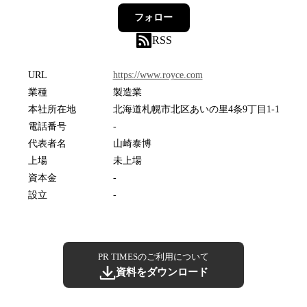
フォロー
RSS
URL
https://www.royce.com
業種
製造業
本社所在地
北海道札幌市北区あいの里4条9丁目1-1
電話番号
-
代表者名
山崎泰博
上場
未上場
資本金
-
設立
-
PR TIMESのご利用について
資料をダウンロード