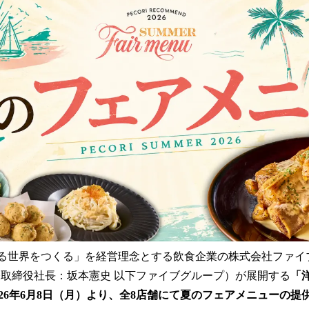
数
を
読
み
込
み
中
で
す
がる世界をつくる」を経営理念とする飲食企業の株式会社ファイ
表取締役社長：坂本憲史 以下ファイブグループ）が展開する
「洋
026年6月8日（月）より、全8店舗にて夏のフェアメニューの提