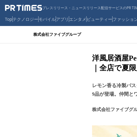
プレスリリース・ニュースリリース配信サービスのPR TIM
Top
テクノロジー
モバイル
アプリ
エンタメ
ビューティー
ファッショ
株式会社ファイブグループ
洋風居酒屋P
｜全店で夏限
レモン香る冷製パス
9品が登場。仲間と
株式会社ファイブグ