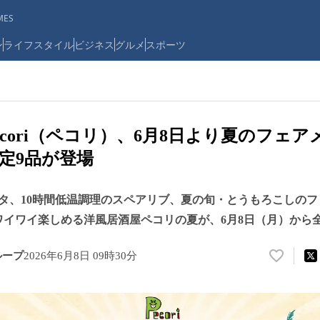
ES
ン
ライフスタイル
ビジネス
グルメ
スポーツ
ecori（ペコリ）、6月8日より夏のフェ
定9品が登場
タ、10時間低温調理のスペアリブ、夏の旬・とうもろこしの
ワイワイ楽しめる洋風居酒屋ペコリの夏が、6月8日（月）から
ループ
2026年6月8日 09時30分
い
い
ね
！