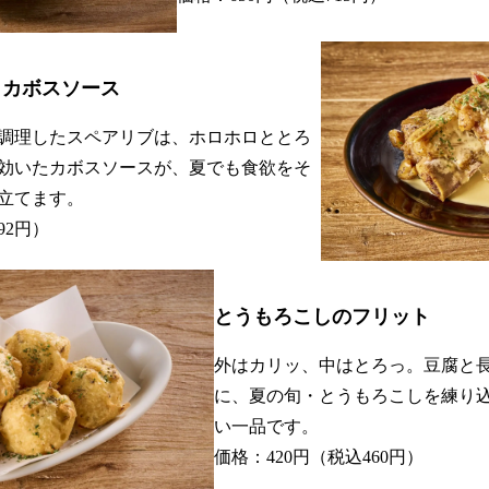
 カボスソース
温調理したスペアリブは、ホロホロととろ
効いたカボスソースが、夏でも食欲をそ
立てます。
92円）
とうもろこしのフリット
外はカリッ、中はとろっ。豆腐と
に、夏の旬・とうもろこしを練り
い一品です。
価格：420円（税込460円）