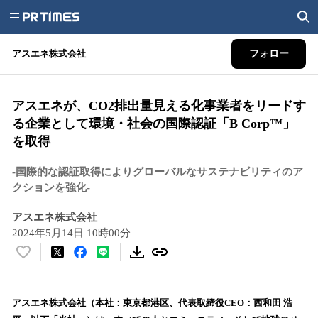
アスエネ株式会社
フォロー
アスエネが、CO2排出量見える化事業者をリードす
る企業として環境・社会の国際認証「B Corp™︎」
を取得
-国際的な認証取得によりグローバルなサステナビリティのア
クションを強化-
アスエネ株式会社
2024年5月14日 10時00分
い
い
ね
！
アスエネ株式会社（本社：東京都港区、代表取締役CEO：西和田 浩