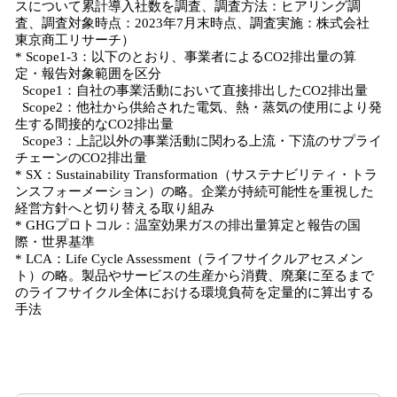
スについて累計導入社数を調査、調査方法：ヒアリング調
査、調査対象時点：2023年7月末時点、調査実施：株式会社
東京商工リサーチ）
* Scope1-3：以下のとおり、事業者によるCO2排出量の算
定・報告対象範囲を区分
Scope1：自社の事業活動において直接排出したCO2排出量
Scope2：他社から供給された電気、熱・蒸気の使用により発
生する間接的なCO2排出量
Scope3：上記以外の事業活動に関わる上流・下流のサプライ
チェーンのCO2排出量
* SX：Sustainability Transformation（サステナビリティ・トラ
ンスフォーメーション）の略。企業が持続可能性を重視した
経営方針へと切り替える取り組み
* GHGプロトコル：温室効果ガスの排出量算定と報告の国
際・世界基準
* LCA：Life Cycle Assessment（ライフサイクルアセスメン
ト）の略。製品やサービスの生産から消費、廃棄に至るまで
のライフサイクル全体における環境負荷を定量的に算出する
手法