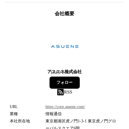
会社概要
アスエネ株式会社
112
フォロワー
フォロー
RSS
URL
https://corp.asuene.com/
業種
情報通信
本社所在地
東京都港区虎ノ門1-3-1 東京虎ノ門グロ
ーバルスクエア6階