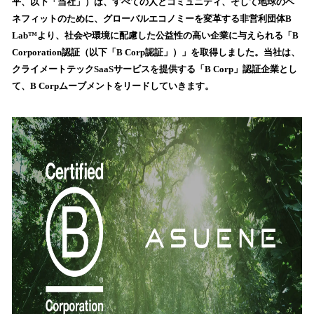
数
平、以下「当社」）は、すべての人とコミュニティ、そして地球のベ
を
ネフィットのために、グローバルエコノミーを変革する非営利団体B
読
Lab™︎より、社会や環境に配慮した公益性の高い企業に与えられる「B
み
Corporation認証（以下「B Corp認証」）」を取得しました。当社は、
込
クライメートテックSaaSサービスを提供する「B Corp」認証企業とし
み
て、B Corpムーブメントをリードしていきます。
中
で
す