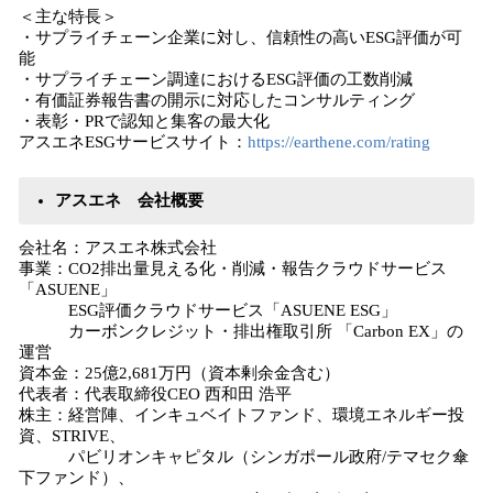
＜主な特長＞
・サプライチェーン企業に対し、信頼性の高いESG評価が可
能
・サプライチェーン調達におけるESG評価の工数削減
・有価証券報告書の開示に対応したコンサルティング
・表彰・PRで認知と集客の最大化
アスエネESGサービスサイト：
https://earthene.com/rating
アスエネ 会社概要
会社名：アスエネ株式会社
事業：CO2排出量見える化・削減・報告クラウドサービス
「ASUENE」
ESG評価クラウドサービス「ASUENE ESG」
カーボンクレジット・排出権取引所 「Carbon EX」の
運営
資本金：25億2,681万円（資本剰余金含む）
代表者：代表取締役CEO 西和田 浩平
株主：経営陣、インキュベイトファンド、環境エネルギー投
資、STRIVE、
パビリオンキャピタル（シンガポール政府/テマセク傘
下ファンド）、