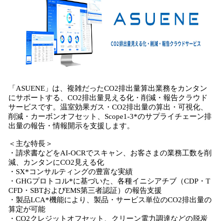
「ASUENE」は、複雑だったCO2排出量算出業務をカンタン
にサポートする、CO2排出量見える化・削減・報告クラウド
サービスです。温室効果ガス・CO2排出量の算出・可視化、
削減・カーボンオフセット、Scope1-3*のサプライチェーン排
出量の報告・情報開示を支援します。
＜主な特長＞
・請求書などをAI-OCRでスキャン、お客さまの業務工数を削
減、カンタンにCO2見える化
・SX*コンサルティングの豊富な実績
・GHGプロトコル*に基づいた、各種イニシアチブ（CDP・T
CFD・SBTおよびEMS第三者認証）の報告支援
・製品LCA*機能により、製品・サービス単位のCO2排出量の
算定が可能
・CO2クレジットオフセット、クリーン電力調達などの脱炭