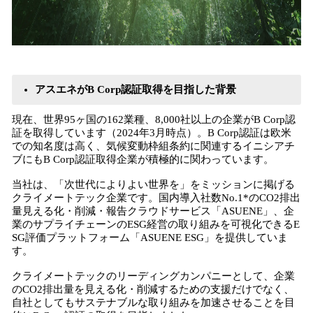
アスエネがB Corp認証取得を目指した背景
現在、世界95ヶ国の162業種、8,000社以上の企業がB Corp認
証を取得しています（2024年3月時点）。B Corp認証は欧米
での知名度は高く、気候変動枠組条約に関連するイニシアチ
ブにもB Corp認証取得企業が積極的に関わっています。
当社は、「次世代によりよい世界を」をミッションに掲げる
クライメートテック企業です。国内導入社数No.1*のCO2排出
量見える化・削減・報告クラウドサービス「ASUENE」、企
業のサプライチェーンのESG経営の取り組みを可視化できるE
SG評価プラットフォーム「ASUENE ESG」を提供していま
す。
クライメートテックのリーディングカンパニーとして、企業
のCO2排出量を見える化・削減するための支援だけでなく、
自社としてもサステナブルな取り組みを加速させることを目