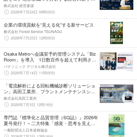
を学ぶ勉強会を8月18日(火)に開催
株式会社 経営参謀
2026年7月24日 09時00分
企業の環境貢献を“見える化”する新サービス
株式会社 Forest Service TSUNAGU
2026年7月23日 12時00分
Osaka Metroへ会議室予約管理システム「Biz
Room」を導入 1日数百件を超えて利用され
る会議室の稼働率向上を実現
パナソニック デジタル株式会社
2026年7月14日 11時00分
「電流解析による回転機械診断ソリューショ
ン」高田工業所、プラントメンテナンスショ
ーに出展
株式会社高田工業所
2026年7月3日 12時16分
専門誌『標準化と品質管理（SQ誌）』2026年
夏号発行！～二大特集「感覚・思考を見える
化する―医療，スポーツ」「生物多様性を考
一般財団法人日本規格協会
える」～
2026年7月2日 13時16分