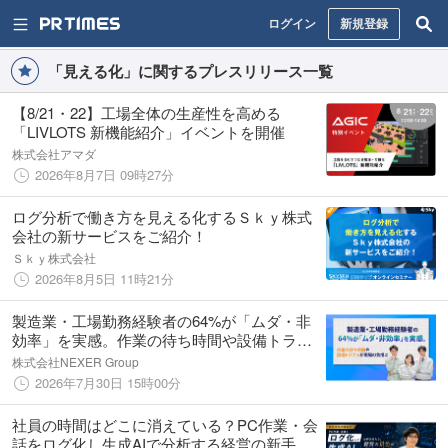
ログイン
新規登録
「見える化」に関するプレスリリース一覧
【8/21・22】工場全体の生産性を高める
「LIVLOTS 新機能紹介」イベントを開催
株式会社アマダ
2026年8月7日 09時27分
ログ分析で働き方を見える化するＳｋｙ株式
会社の新サービスをご紹介！
Ｓｋｙ株式会社
2026年8月5日 11時21分
製造業・工場勤務経験者の64%が「ムダ・非
効率」を実感。作業の待ち時間や設備トラブ
ルが現場の負担に
株式会社NEXER Group
2026年7月30日 15時00分
社員の時間はどこに消えている？PC作業・会
話をログ化し生成AIで分析する経営の新手法