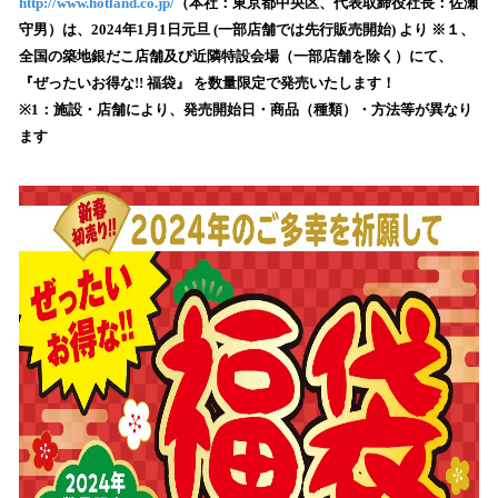
数
http://www.hotland.co.jp/
（本社：東京都中央区、代表取締役社長：佐瀬
を
守男）は、2024年1月1日元旦 (一部店舗では先行販売開始) より ※１、
読
全国の築地銀だこ店舗及び近隣特設会場（一部店舗を除く）にて、
み
『ぜったいお得な!! 福袋』 を数量限定で発売いたします！
込
※1：施設・店舗により、発売開始日・商品（種類）・方法等が異なり
み
ます
中
で
す