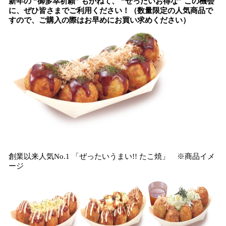
新年の “御多幸祈願” もかねて、 “ぜったいお得な” この機会
に、ぜひ皆さまでご利用ください！（数量限定の人気商品で
すので、ご購入の際はお早めにお買い求めください）
創業以来人気No.1 「ぜったいうまい!! たこ焼」 ※商品イメ
ージ