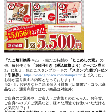
「たこ焼引換券
※2
」
・銀だこ特製の
「たこめしの素」
の
他、毎月使える
「100円引き（税込価格より）クーポン券
※
3
」
に加え、銀だこスタンプカードの
「スタンプ1個プレゼン
ト引換券」
https://www.gindaco.com/stampcard/
まで入った、
お得が盛り沢山の内容となっております！
※2・3：お好きなたこ焼８個入り対象（店舗限定・コラボ商
品など、通常商品ではない商品は対象外）
ご自身のご褒美や、ご友人・ご家族とのだんらん、お年賀、
ご自身へのプチご褒美など、様々な用途でお使いいただける
人気商品です！