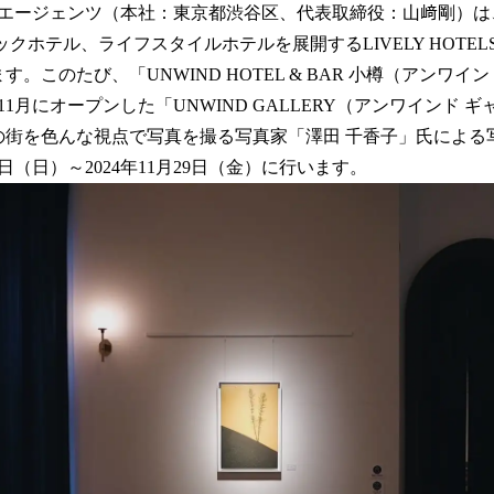
エージェンツ（本社：東京都渋谷区、代表取締役：山﨑剛）は
！
数
ィックホテル、ライフスタイルホテルを展開するLIVELY HOTEL
を
す。このたび、「UNWIND HOTEL & BAR 小樽（アンワ
読
年11月にオープンした「UNWIND GALLERY（アンワインド 
み
込
の街を色んな視点で写真を撮る写真家「澤田 千香子」氏による
み
1日（日）～2024年11月29日（金）に行います。
中
で
す