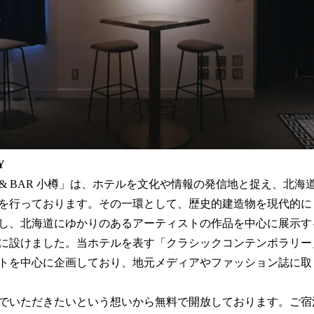
Y
TEL & BAR 小樽」は、ホテルを文化や情報の発信地と捉え、北
を行っております。その一環として、歴史的建造物を現代的に
し、北海道にゆかりのあるアーティストの作品を中心に展示する「U
年11月に設けました。当ホテルを表す「クラシックコンテンポラリ
トを中心に企画しており、地元メディアやファッション誌に取
でいただきたいという想いから無料で開放しております。ご宿