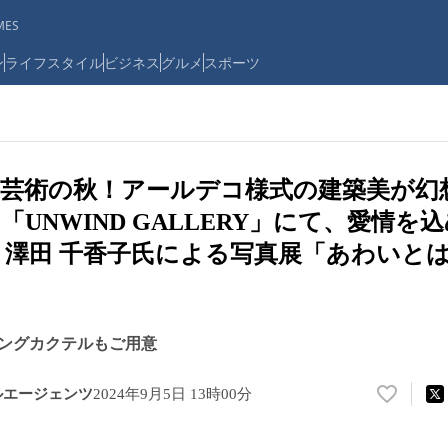
ES
ン
ライフスタイル
ビジネス
グルメ
スポーツ
芸術の秋！アールデコ様式の建築美が幻
「UNWIND GALLERY」にて、愛情を
 澤田 千香子氏による写真展「あわいと
ングカクテルもご用意
ルエージェンツ
2024年9月5日 13時00分
い
い
ね