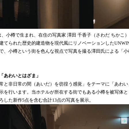
は、小樽で生まれ、在住の写真家 澤田 千香子（さわだ ちかこ
に建てられた歴史的建造物を現代風にリノベーションしたUNWIND H
で、小樽という街を色んな視点で写真を撮る澤田氏による「小
「あわいとはざま」
常と非日常の間（あいだ）を彷徨う感覚」をテーマに「あわい
示を行います。当ホテルが所在する街でもある小樽を被写体と
ろした新作5点を含む合計13点の写真を展示。