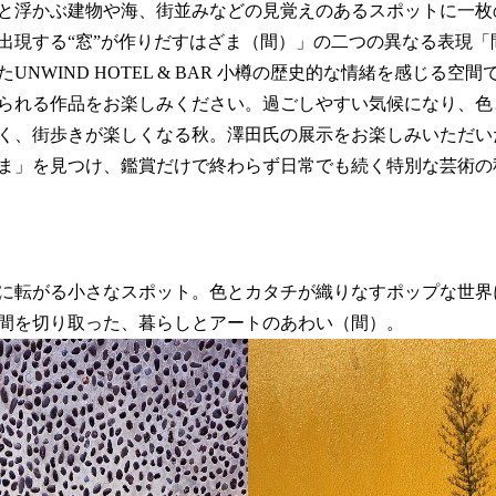
と浮かぶ建物や海、街並みなどの見覚えのあるスポットに一枚
出現する“窓”が作りだすはざま（間）」の二つの異なる表現「
UNWIND HOTEL & BAR 小樽の歴史的な情緒を感じる空
られる作品をお楽しみください。過ごしやすい気候になり、色
く、街歩きが楽しくなる秋。澤田氏の展示をお楽しみいただい
ま」を見つけ、鑑賞だけで終わらず日常でも続く特別な芸術の
に転がる小さなスポット。色とカタチが織りなすポップな世界
間を切り取った、暮らしとアートのあわい（間）。