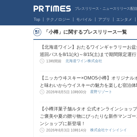
プレスリリース・ニュースリリース配信サー
Top
テクノロジー
モバイル
アプリ
エンタメ
「小樽」に関するプレスリリース一覧
【北海道ワイン】おたるワインギャラリーお盆
巡回バスを8/11(火)～8/15(土)まで期間限定運行
北海道ワイン株式会社
13時間前
【ニッカウヰスキー×OMO5小樽】オリジナ
と味わいからウイスキーの魅力を楽しむ宿泊体
星野リゾート
2026年8月5日 10時00分
【小樽洋菓子舗ルタオ 公式オンラインショッ
ご褒美や夏の贈り物にぴったりな新作マンゴース
ンショップに新登場！
株式会社ケイシイシイ
2026年8月3日 10時14分