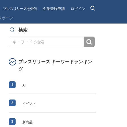
プレスリリースを受信
企業登録申請
ログイン
スポーツ
検索
検索
プレスリリース キーワードランキン
グ
1
AI
2
イベント
3
新商品