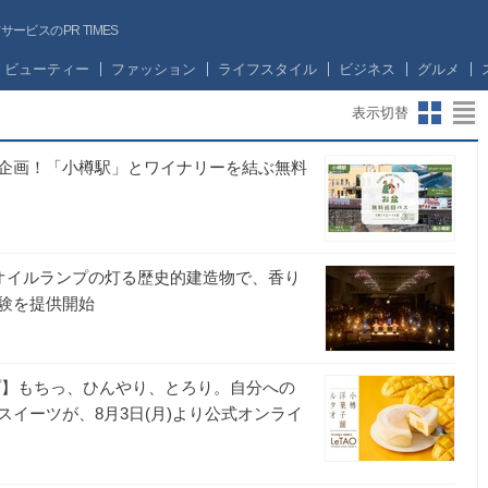
ビスのPR TIMES
ビューティー
ファッション
ライフスタイル
ビジネス
グルメ
表示切替
企画！「小樽駅」とワイナリーを結ぶ無料
ルオイルランプの灯る歴史的建造物で、香り
験を提供開始
プ】もちっ、ひんやり、とろり。自分への
イーツが、8月3日(月)より公式オンライ