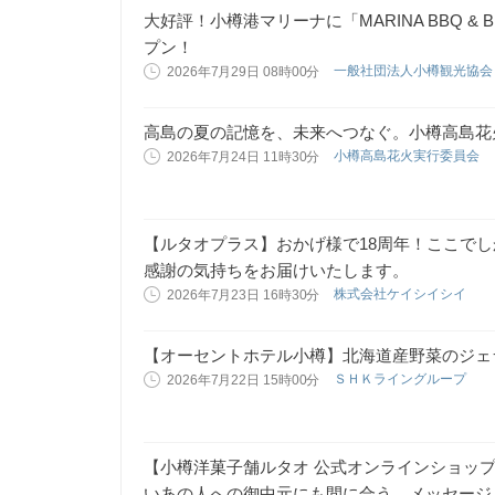
大好評！小樽港マリーナに「MARINA BBQ & B
プン！
一般社団法人小樽観光協
2026年7月29日 08時00分
高島の夏の記憶を、未来へつなぐ。小樽高島花火
小樽高島花火実行委員会
2026年7月24日 11時30分
【ルタオプラス】おかげ様で18周年！ここで
感謝の気持ちをお届けいたします。
株式会社ケイシイシイ
2026年7月23日 16時30分
【オーセントホテル小樽】北海道産野菜のジェ
ＳＨＫライングループ
2026年7月22日 15時00分
【小樽洋菓子舗ルタオ 公式オンラインショッ
いあの人への御中元にも間に合う。メッセージ