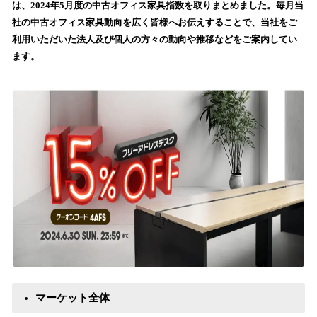
を
は、2024年5月度の中古オフィス家具指数を取りまとめました。毎月当
読
社の中古オフィス家具動向を広く皆様へお伝えすることで、当社をご
み
利用いただいた法人及び個人の方々の動向や推移などをご案内してい
込
ます。
み
中
で
す
マーケット全体