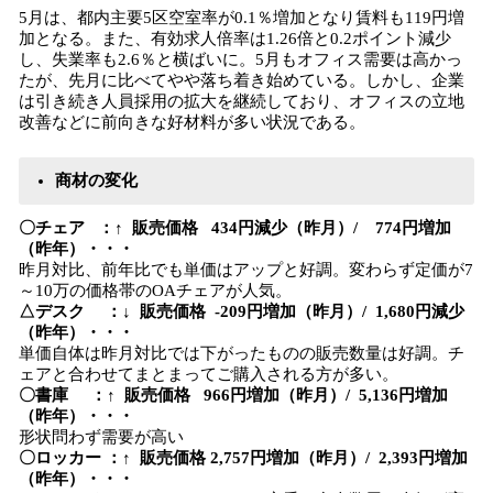
5月は、都内主要5区空室率が0.1％増加となり賃料も119円増
加となる。また、有効求人倍率は1.26倍と0.2ポイント減少
し、失業率も2.6％と横ばいに。5月もオフィス需要は高かっ
たが、先月に比べてやや落ち着き始めている。しかし、企業
は引き続き人員採用の拡大を継続しており、オフィスの立地
改善などに前向きな好材料が多い状況である。
商材の変化
〇チェア ：↑ 販売価格 434円減少（昨月）/ 774円増加
（昨年）・・・
昨月対比、前年比でも単価はアップと好調。変わらず定価が7
～10万の価格帯のOAチェアが人気。
△デスク ：↓ 販売価格 -209円増加（昨月）/ 1,680円減少
（昨年）・・・
単価自体は昨月対比では下がったものの販売数量は好調。チ
ェアと合わせてまとまってご購入される方が多い。
〇書庫 ：↑ 販売価格 966円増加（昨月）/ 5,136円増加
（昨年）・・・
形状問わず需要が高い
〇ロッカー ：↑ 販売価格 2,757円増加（昨月）/ 2,393円増加
（昨年）・・・