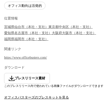
オフィス動向は活発的
位置情報
宮城県
仙台市
（
本社・支社
）
東京都
中央区
（
本社・支社
）
愛知県
名古屋市
（
本社・支社
）
大阪府
大阪市
（
本社・支社
）
福岡県
福岡市
（
本社・支社
）
関連リンク
https://www.officebusters.com/
ダウンロード
プレスリリース素材
このプレスリリース内で使われている画像ファイルがダウンロードできます
オフィスバスターズ
のプレスキットを見る