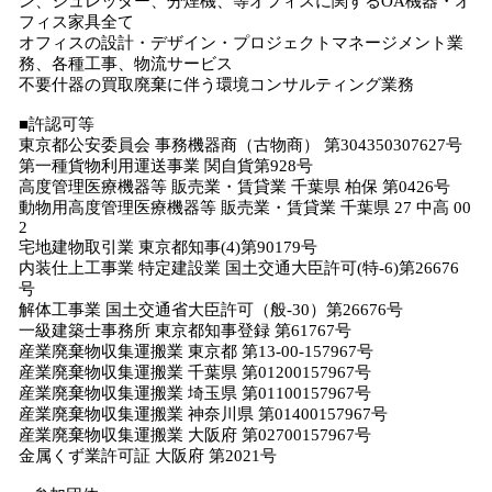
ン、シュレッダー、分煙機、等オフィスに関するOA機器・オ
フィス家具全て
オフィスの設計・デザイン・プロジェクトマネージメント業
務、各種工事、物流サービス
不要什器の買取廃棄に伴う環境コンサルティング業務
■許認可等
東京都公安委員会 事務機器商（古物商） 第304350307627号
第⼀種貨物利⽤運送事業 関⾃貨第928号
⾼度管理医療機器等 販売業・賃貸業 千葉県 柏保 第0426号
動物⽤⾼度管理医療機器等 販売業・賃貸業 千葉県 27 中⾼ 00
2
宅地建物取引業 東京都知事(4)第90179号
内装仕上⼯事業 特定建設業 国土交通大臣許可(特-6)第26676
号
解体⼯事業 国⼟交通省⼤⾂許可（般-30）第26676号
⼀級建築⼠事務所 東京都知事登録 第61767号
産業廃棄物収集運搬業 東京都 第13-00-157967号
産業廃棄物収集運搬業 千葉県 第01200157967号
産業廃棄物収集運搬業 埼⽟県 第01100157967号
産業廃棄物収集運搬業 神奈川県 第01400157967号
産業廃棄物収集運搬業 大阪府 第02700157967号
⾦属くず業許可証 ⼤阪府 第2021号