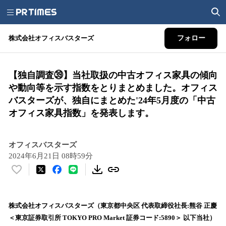
株式会社オフィスバスターズ
フォロー
【独自調査㊴】当社取扱の中古オフィス家具の傾向
や動向等を示す指数をとりまとめました。オフィス
バスターズが、独自にまとめた'24年5月度の「中古
オフィス家具指数」を発表します。
オフィスバスターズ
2024年6月21日 08時59分
い
い
ね
！
株式会社オフィスバスターズ（東京都中央区 代表取締役社長:熊谷 正慶
数
＜東京証券取引所 TOKYO PRO Market 証券コード:5890＞ 以下当社）