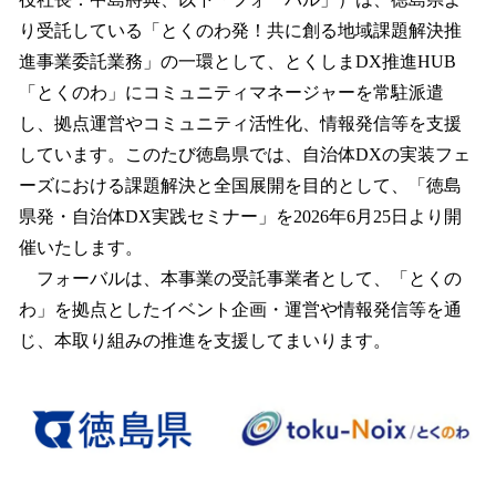
を
り受託している「とくのわ発！共に創る地域課題解決推
読
み
進事業委託業務」の一環として、とくしまDX推進HUB
込
「とくのわ」にコミュニティマネージャーを常駐派遣
み
し、拠点運営やコミュニティ活性化、情報発信等を支援
中
で
しています。このたび徳島県では、自治体DXの実装フェ
す
ーズにおける課題解決と全国展開を目的として、「徳島
県発・自治体DX実践セミナー」を2026年6月25日より開
催いたします。
フォーバルは、本事業の受託事業者として、「とくの
わ」を拠点としたイベント企画・運営や情報発信等を通
じ、本取り組みの推進を支援してまいります。