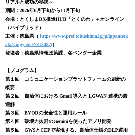
リアルと成功の秘訣～
期間：2026年6月下旬から11月下旬
会場：とくしまDX推進HUB「とくのわ」＋オンライン
（ハイブリッド）
主催：徳島県（
https://www.pref.tokushima.lg.jp/ippannok
ata/sangyo/ict/7313487
/）
登壇者：徳島県情報政策課、各ベンダー企業
【プログラム】
第１回 コミュニケーションプラットフォームの刷新の
概要
第２回 自治体における Gmail 導入と LGWAN 連携の最
適解
第３回 BYODの安全性と運用ルール
第４回 破壊力抜群のGeminiを使ったアプリ開発
第５回 GWSとCEPで実現する、自治体仕様のDLP運用