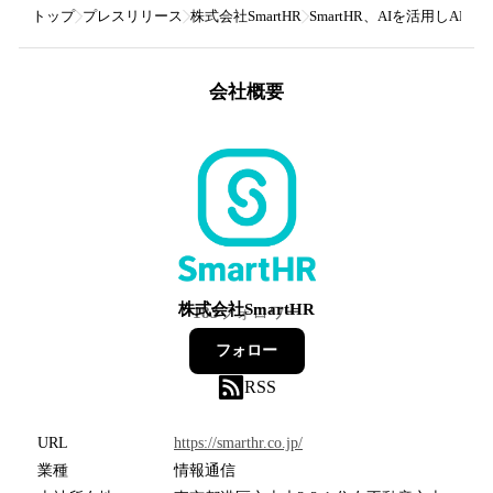
トップ
プレスリリース
株式会社SmartHR
SmartHR、AIを活用し
会社概要
株式会社SmartHR
183
フォロワー
フォロー
RSS
URL
https://smarthr.co.jp/
業種
情報通信