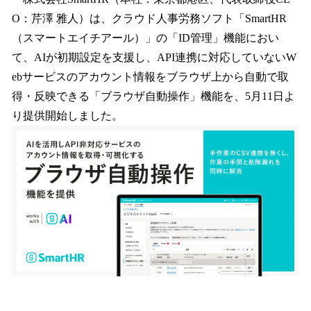
数
O：芹澤 雅人）は、クラウド人事労務ソフト「SmartHR
を
（スマートエイチアール）」の「ID管理」機能におい
読
み
て、AIが初期設定を支援し、API連携に対応していないW
込
ebサービスのアカウント情報をブラウザ上から自動で取
み
得・反映できる「ブラウザ自動操作」機能を、5月11日よ
中
で
り提供開始しました。
す