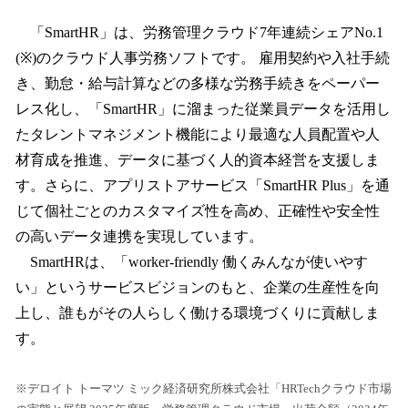
「SmartHR」は、労務管理クラウド7年連続シェアNo.1
(※)のクラウド人事労務ソフトです。 雇用契約や入社手続
き、勤怠・給与計算などの多様な労務手続きをペーパー
レス化し、「SmartHR」に溜まった従業員データを活用し
たタレントマネジメント機能により最適な人員配置や人
材育成を推進、データに基づく人的資本経営を支援しま
す。さらに、アプリストアサービス「SmartHR Plus」を通
じて個社ごとのカスタマイズ性を高め、正確性や安全性
の高いデータ連携を実現しています。
SmartHRは、「worker-friendly 働くみんなが使いやす
い」というサービスビジョンのもと、企業の生産性を向
上し、誰もがその人らしく働ける環境づくりに貢献しま
す。
※デロイト トーマツ ミック経済研究所株式会社「HRTechクラウド市場