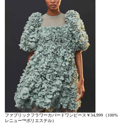
読
み
込
み
中
で
す
ファブリックフラワーカバードワンピース￥34,999（100%
レニュー™ポリエステル）