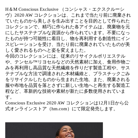
H＆M Conscious Exclusive （コンシャス・エクスクルーシ
ヴ）2020 AW コレクションは、これまで当たり前に廃棄され
ていたものから美しさを生み出すことを目的として作られた
コレクションで、精巧に作られた各アイテムは、廃棄物を元
にしたサステナブルな資源から作られています。不要になっ
たものが持つ可能性に着目し、物を再利用する創造性にイン
スピレーションを受け、当たり前に廃棄されていたものが美
しく愛されるものへと姿を変えました。
今回のコレクションには、従来のリサイクルポリエステル
や、テンセル™リヨセルなどの天然素材に加え、食用作物ご
みを再利用し高品質な天然繊維を作りだす製造工程や、サス
テナブルな方法で調達された木材繊維と、プラスチックごみ
をリサイクルしたものから生まれた生地、また、廃棄される
服や布地を品質を落とさずに新しい生地へと再生する製造工
程など、革新的な技術や素材が新たに多数使用されていま
す。
Conscious Exclusive 2020 AW コレクションは12月1日から公
式オンラインストア（hm.com）にて限定発売します。