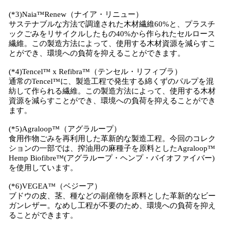
(*3)Naia™Renew（ナイア・リニュー）
サステナブルな方法で調達された木材繊維60%と、プラスチ
ックごみをリサイクルしたもの40%から作られたセルロース
繊維。この製造方法によって、使用する木材資源を減らすこ
とができ、環境への負荷を抑えることができます。
(*4)Tencel™ x Refibra™（テンセル・リフィブラ）
通常のTencel™に、製造工程で発生する綿くずのパルプを混
紡して作られる繊維。この製造方法によって、使用する木材
資源を減らすことができ、環境への負荷を抑えることができ
ます。
(*5)Agraloop™（アグラループ）
食用作物ごみを再利用した革新的な製造工程。今回のコレク
ションの一部では、搾油用の麻種子を原料としたAgraloop™
Hemp Biofibre™(アグラループ・ヘンプ・バイオファイバー)
を使用しています。
(*6)VEGEA™（ベジーア）
ブドウの皮、茎、種などの副産物を原料とした革新的なビー
ガンレザー。なめし工程が不要のため、環境への負荷を抑え
ることができます。