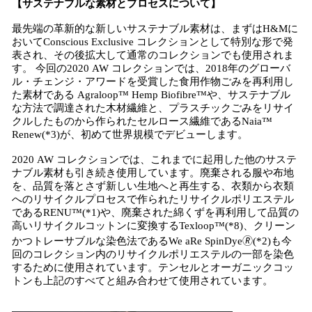
【サステナブルな素材とプロセスについて】
最先端の革新的な新しいサステナブル素材は、まずはH&Mに
おいてConscious Exclusive コレクションとして特別な形で発
表され、その後拡大して通常のコレクションでも使用されま
す。 今回の2020 AW コレクションでは、2018年のグローバ
ル・チェンジ・アワードを受賞した食用作物ごみを再利用し
た素材である Agraloop™ Hemp Biofibre™や、サステナブル
な方法で調達された木材繊維と、プラスチックごみをリサイ
クルしたものから作られたセルロース繊維であるNaia™
Renew(*3)が、初めて世界規模でデビューします。
2020 AW コレクションでは、これまでに起用した他のサステ
ナブル素材も引き続き使用しています。廃棄される服や布地
を、品質を落とさず新しい生地へと再生する、衣類から衣類
へのリサイクルプロセスで作られたリサイクルポリエステル
であるRENU™(*1)や、廃棄された綿くずを再利用して品質の
高いリサイクルコットンに変換するTexloop™(*8)、クリーン
かつトレーサブルな染色法であるWe aRe SpinDye🄬(*2)も今
回のコレクション内のリサイクルポリエステルの一部を染色
するために使用されています。テンセルとオーガニックコッ
トンも上記のすべてと組み合わせて使用されています。