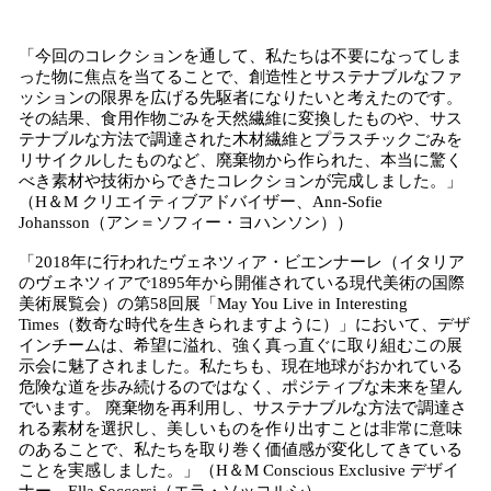
「今回のコレクションを通して、私たちは不要になってしま
った物に焦点を当てることで、創造性とサステナブルなファ
ッションの限界を広げる先駆者になりたいと考えたのです。
その結果、食用作物ごみを天然繊維に変換したものや、サス
テナブルな方法で調達された木材繊維とプラスチックごみを
リサイクルしたものなど、廃棄物から作られた、本当に驚く
べき素材や技術からできたコレクションが完成しました。」
（H＆M クリエイティブアドバイザー、Ann-Sofie
Johansson（アン＝ソフィー・ヨハンソン））
「2018年に行われたヴェネツィア・ビエンナーレ（イタリア
のヴェネツィアで1895年から開催されている現代美術の国際
美術展覧会）の第58回展「May You Live in Interesting
Times（数奇な時代を生きられますように）」において、デザ
インチームは、希望に溢れ、強く真っ直ぐに取り組むこの展
示会に魅了されました。私たちも、現在地球がおかれている
危険な道を歩み続けるのではなく、ポジティブな未来を望ん
でいます。 廃棄物を再利用し、サステナブルな方法で調達さ
れる素材を選択し、美しいものを作り出すことは非常に意味
のあることで、私たちを取り巻く価値感が変化してきている
ことを実感しました。」（H＆M Conscious Exclusive デザイ