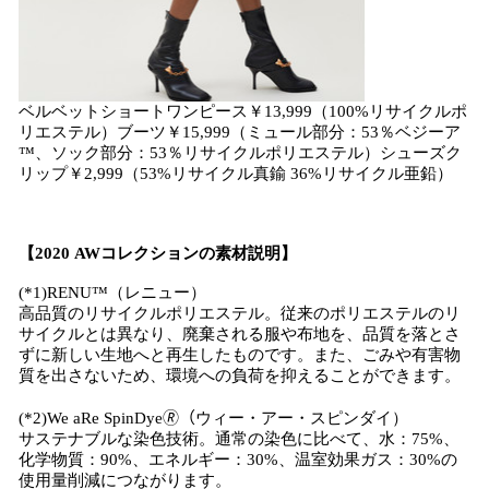
ベルベットショートワンピース￥13,999（100%リサイクルポ
リエステル）ブーツ￥15,999（ミュール部分：53％ベジーア
™、ソック部分：53％リサイクルポリエステル）シューズク
リップ￥2,999（53%リサイクル真鍮 36%リサイクル亜鉛）
【2020 AWコレクションの素材説明】
(*1)RENU™（レニュー）
高品質のリサイクルポリエステル。従来のポリエステルのリ
サイクルとは異なり、廃棄される服や布地を、品質を落とさ
ずに新しい生地へと再生したものです。また、ごみや有害物
質を出さないため、環境への負荷を抑えることができます。
(*2)We aRe SpinDye🄬（ウィー・アー・スピンダイ）
サステナブルな染色技術。通常の染色に比べて、水：75%、
化学物質：90%、エネルギー：30%、温室効果ガス：30%の
使用量削減につながります。