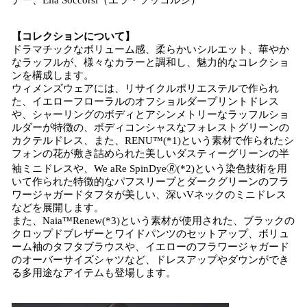
ナー、Ella Soccorsi（エラ・ソッコルシ）
【コレクションについて】
ドラマチックなボリューム感、柔らかいシルエット、華やか
なラッフルが、様々なカラーと調和し、魅力的なコレクショ
ンを構成します。
ウィメンズウェアには、リサイクルポリエステルで作られ
た、イエローフローラルのオフショルダープリントドレス
や、シャーリングのボディとアシンメトリーなラッフルショ
ルダーが特徴の、ボディコンシャスなフォレストグリーンの
カクテルドレス、また、RENU™(*1)という素材で作られたシ
フォンの花が敷き詰められた美しいダスティーグリーンの半
袖ミニドレスや、We aRe SpinDye🄬(*2)という染色技術を用
いて作られた特徴的なパフスリーブとダークグリーンのフラ
ワージャガードタフタが美しい、深いVネックのミニドレス
などを展開します。
また、Naia™Renew(*3)という素材が使用された、ブラックの
クロップドブレザーとワイドパンツのセットアップ、ボリュ
ーム袖のタフタブラウス​や、イエローのフラワージャガード
のオーバーサイズシャツなど、ドレスアップやダウンができ
る多用途なアイテムも登場します。