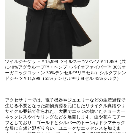
ツイルジャケット￥15,999 ツイルスーツパンツ￥11,999（共
に40%アグラループ™・ヘンプ・バイオファイバー™ 30%オ
ーガニックコットン 30%テンセル™リヨセル）シルクブレン
ドシャツ￥11,999（55%テンセル™リヨセル 45%シルク）
アクセサリーでは、電子機器やジュエリーなどの生産過程で
生じる不要となった鉱物資源を元にしたリサイクル真鍮やリ
サイクル亜鉛で作られた、大胆でエッジの効いたチョーカー
ネックレスやイヤリングなどを展開します。虫や花をモチー
フとしており、ゴールドとシルバーのトーンはドラマチック
な服に自然と混ざり合い、ユニークなエッセンスを加えま