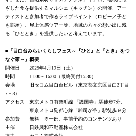
ざした食を提供するマルシェ（キッチン）の開催、アー
ティストと参加者で作るライブペイント（ロビー／子ど
も部屋）、屋上体感ツアー等、地域の方々の想い出に残
る「ひととき」を提供したいと考えています。
■「目白台みらいくらしフェス～『ひと』と『とき』をつ
なぐ家～」概要
開催日 ：2025年4月19日（土）
時間 ：11:00～16:00（最終受付15:30）
会場 ：旧セコム目白台ビル（東京都文京区目白2丁目
7－8）
アクセス：東京メトロ有楽町線 「護国寺」駅徒歩7分、
東京メトロ副都心線「雑司が谷」駅徒歩９分
参加費 ：無料 ※一部、事前予約のコンテンツあり
主催 ：日鉄興和不動産株式会社
協力 ：セコム株式会社