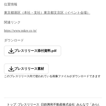
位置情報
東京都
港区
（
本社・支社
）
東京都
文京区
（
イベント会場
）
関連リンク
https://www.nskre.co.jp/
ダウンロード
プレスリリース添付資料
.
pdf
プレスリリース素材
このプレスリリース内で使われている画像ファイルがダウンロードできます
トップ
プレスリリース
日鉄興和不動産株式会社
みんなで「みらいの