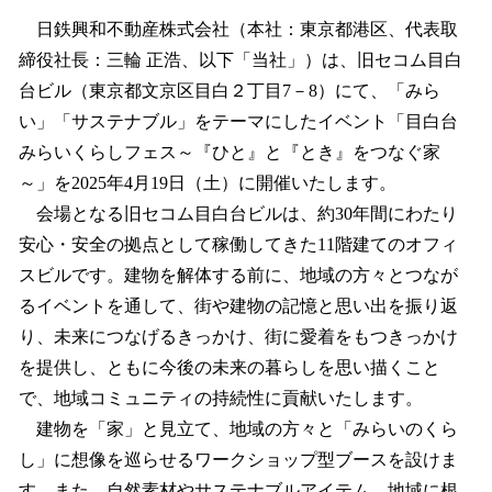
ね
！
日鉄興和不動産株式会社（本社：東京都港区、代表取
数
締役社長：三輪 正浩、以下「当社」）は、旧セコム目白
を
台ビル（東京都文京区目白２丁目7－8）にて、「みら
読
み
い」「サステナブル」をテーマにしたイベント「目白台
込
みらいくらしフェス～『ひと』と『とき』をつなぐ家
み
～」を2025年4月19日（土）に開催いたします。
中
で
会場となる旧セコム目白台ビルは、約30年間にわたり
す
安心・安全の拠点として稼働してきた11階建てのオフィ
スビルです。建物を解体する前に、地域の方々とつなが
るイベントを通して、街や建物の記憶と思い出を振り返
り、未来につなげるきっかけ、街に愛着をもつきっかけ
を提供し、ともに今後の未来の暮らしを思い描くこと
で、地域コミュニティの持続性に貢献いたします。
建物を「家」と見立て、地域の方々と「みらいのくら
し」に想像を巡らせるワークショップ型ブースを設けま
す。また、自然素材やサステナブルアイテム、地域に根