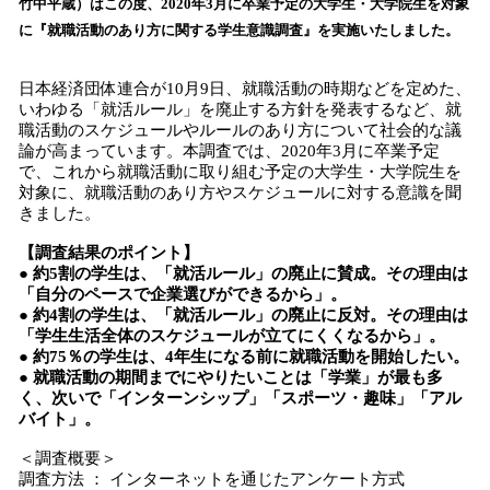
竹中平蔵）はこの度、2020年3月に卒業予定の大学生・大学院生を対象
み
に『就職活動のあり方に関する学生意識調査』を実施いたしました。
込
み
中
日本経済団体連合が10月9日、就職活動の時期などを定めた、
で
いわゆる「就活ルール」を廃止する方針を発表するなど、就
職活動のスケジュールやルールのあり方について社会的な議
す
論が高まっています。本調査では、2020年3月に卒業予定
で、これから就職活動に取り組む予定の大学生・大学院生を
対象に、就職活動のあり方やスケジュールに対する意識を聞
きました。
【調査結果のポイント】
● 約5割の学生は、「就活ルール」の廃止に賛成。その理由は
「自分のペースで企業選びができるから」。
● 約4割の学生は、「就活ルール」の廃止に反対。その理由は
「学生生活全体のスケジュールが立てにくくなるから」。
● 約75％の学生は、4年生になる前に就職活動を開始したい。
● 就職活動の期間までにやりたいことは「学業」が最も多
く、次いで「インターンシップ」「スポーツ・趣味」「アル
バイト」。
＜調査概要＞
調査方法 ： インターネットを通じたアンケート方式