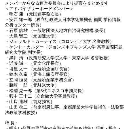
メンバーからなる運営委員会により提言をまとめます
＜アドバイザリーボードメンバー＞
・明石 康 （元国連事務次長）
・安西 祐一郎（独立行政法人日本学術振興会 顧問 学術情報
分析センター所長）
・石原 信雄 （一般財団法人地方自治研究機構 会長）
・大島 賢三 （元国連大使）
・ジェラルド・カーティス（コロンビア大学 名誉教授）
・ケント・カルダー（ジョンズホプキンズ大学 高等国際問題
研究大学院 副学長）
・黒川 清 （政策研究大学院大学・東京大学 名誉教授）
・近藤 誠一 （元文化庁長官）
・堺屋 太一 （元経済企画庁長官）
・鈴木 久泰 （元海上保安庁長官）
・立岡 恒良 （元経済産業事務次官）
・藤崎 一郎 （元駐米大使）
・松浦 晃一郎（第8代ユネスコ事務局長）
・藪中 三十二（立命館大学客員教授）
・山﨑 達雄 （前財務官）
・山田 啓二 （前京都府知事、京都産業大学学長補佐・法務部
法政策学科教授）
特 長：
・幅広い分野の専門家や有識者の英知を結集し研究・提言・