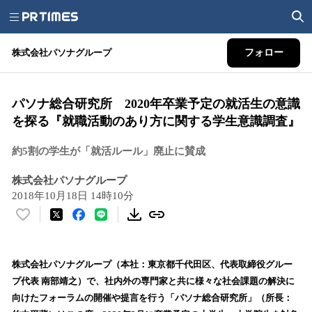
株式会社パソナグループ
フォロー
パソナ総合研究所 2020年卒業予定の就活生の意識
を探る『就職活動のあり方に関する学生意識調査』
約5割の学生が「就活ルール」廃止に賛成
株式会社パソナグループ
2018年10月18日 14時10分
い
い
ね
！
株式会社パソナグループ（本社：東京都千代田区、代表取締役グルー
数
プ代表 南部靖之）で、社内外の専門家と共に様々な社会課題の解決に
を
向けたフォーラムの開催や提言を行う「パソナ総合研究所」（所長：
読