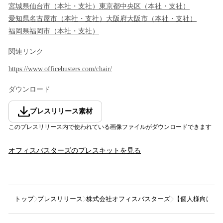
宮城県
仙台市
（
本社・支社
）
東京都
中央区
（
本社・支社
）
愛知県
名古屋市
（
本社・支社
）
大阪府
大阪市
（
本社・支社
）
福岡県
福岡市
（
本社・支社
）
関連リンク
https://www.officebusters.com/chair/
ダウンロード
プレスリリース素材
このプレスリリース内で使われている画像ファイルがダウンロードできます
オフィスバスターズ
のプレスキットを見る
トップ
プレスリリース
株式会社オフィスバスターズ
【個人様向け：ラ