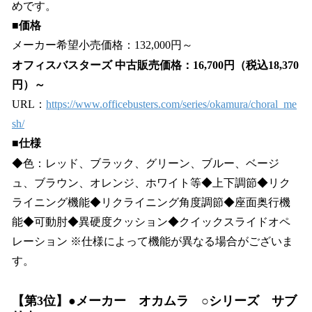
めです。
■価格
メーカー希望小売価格：132,000円～
オフィスバスターズ 中古販売価格：16,700円（税込18,370
円）～
URL：
https://www.officebusters.com/series/okamura/choral_me
sh/
■仕様
◆色：レッド、ブラック、グリーン、ブルー、ベージ
ュ、ブラウン、オレンジ、ホワイト等◆上下調節◆リク
ライニング機能◆リクライニング角度調節◆座面奥行機
能◆可動肘◆異硬度クッション◆クイックスライドオペ
レーション ※仕様によって機能が異なる場合がございま
す。
【第3位】●メーカー オカムラ ○シリーズ サブ