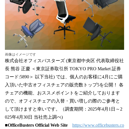
を
読
み
込
み
中
で
す
画像はイメージです
株式会社オフィスバスターズ (東京都中央区 代表取締役社
⻑ 熊⾕ 正慶 ＜東京証券取引所 TOKYO PRO Market 証券
コード:5890＞ 以下当社) では、個人のお客様に4月にご購
⼊頂いた中古オフィスチェアの販売数トップ5を公開！ 各
チェアの機能、おススメポイントをご紹介しております
ので、オフィスチェアの入替・買い増しの際のご参考と
して頂けますと幸いです。（調査期間：2025年4月1日～2
025年4月30日 当社売上調べ)
■OfficeBusters Official Web Site
https://www.officebusters.co