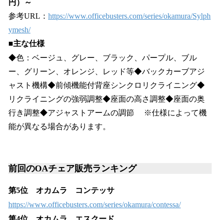
円）～
参考URL：
https://www.officebusters.com/series/okamura/Sylph
ymesh/
■主な仕様
◆色：ベージュ、グレー、ブラック、パープル、ブル
ー、グリーン、オレンジ、レッド等◆バックカーブアジ
ャスト機構◆前傾機能付背座シンクロリクライニング◆
リクライニングの強弱調整◆座面の高さ調整◆座面の奥
行き調整◆アジャストアームの調節 ※仕様によって機
能が異なる場合があります。
前回のOAチェア販売ランキング
第5位 オカムラ コンテッサ
https://www.officebusters.com/series/okamura/contessa/
第4位 オカムラ エスクード