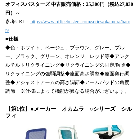
オフィスバスターズ 中古販売価格：25,300円（税込27,830
円）～
参考URL：
https://www.officebusters.com/series/okamura/baro
n/
■仕様
◆色：ホワイト、ベージュ、ブラウン、グレー、ブル
ー、ブラック、グリーン、オレンジ、レッド等◆アンク
ルチルトリクライニング◆リクライニングの固定/解除◆
リクライニングの強弱調整◆座面高さ調整◆座面奥行調
整◆アジャストアームの高さ調節◆アームパッドの角度
調節 ※仕様によって機能が異なる場合がございます。
【第1位】●メーカー オカムラ ○シリーズ シル
フィ