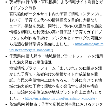
茨城県内 行方市：官民協働による情報サイト刷新とガ
イドブック制作
官民協働ポータルサイト内の子育て情報コンテンツに
おいて、子育て世代への情報拡充を目的に大幅なリニ
ューアル業務を受託。同時に、市内の支援制度や施設
情報を網羅した利便性の高い冊子型「子育てガイドブ
ック」の制作も手掛け、デジタルとアナログの両面か
ら最適な情報環境を整備しました。（
https://namegata.m
ypl.net/namegata_kosodate/
）
千葉県内 習志野市：地域情報プラットフォームを活用
した魅力発信と定住促進
地域情報プラットフォーム「まいぷれ」の仕組みを活
かした子育て・若者向けの情報サイト作成業務を受
託。市民の利便性向上はもちろん、市外に向けても地
域の魅力的な子育て環境を広く発信する基盤を構築
し、自治体の定住促進や地域ブランド向上に寄与しま
した。（
https://narashino.mypl.net/narashino_kosodate
）
茨城県内 神栖市：子育て応援給付事業におけるデジタ