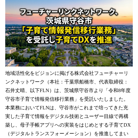
数
を
読
み
込
み
中
で
す
地域活性化をビジョンに掲げる株式会社フューチャーリ
ンクネットワーク（本社：千葉県船橋市、代表取締役：
石井丈晴、以下FLN）は、茨城県守谷市より「令和8年度
守谷市子育て情報発信移行業務」を受託いたしました。
本業務においてFLNは、守谷市がこれまで培ってきた充
実した子育て情報をデジタル技術とユーザー目線で再構
築し、母子手帳アプリへの実装をはじめとする子育てDX
（デジタルトランスフォーメーション）を推進してまい