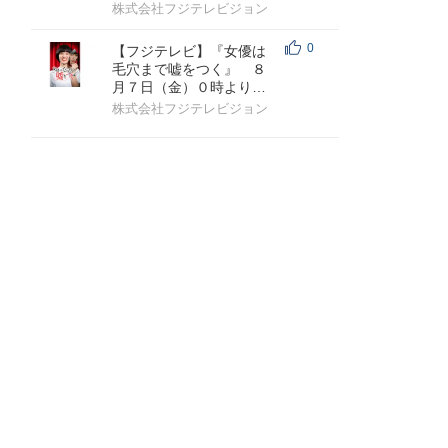
ライング花嫁』 ７月31
株式会社フジテレビジョン
日（金）...
0
【フジテレビ】『女優は
毛穴まで嘘をつく』 ８
月７日（金）０時より
FOD SHORTにて独占配
株式会社フジテレビジョン
信開始