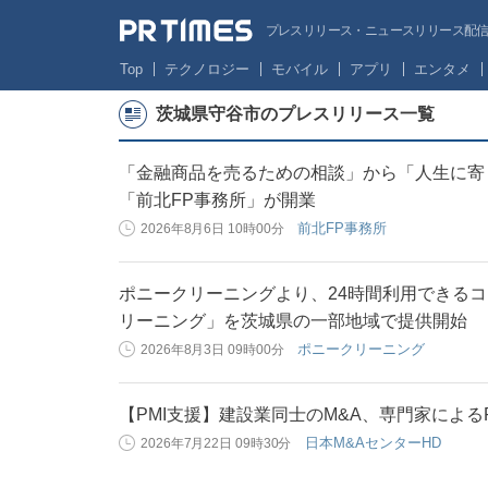
プレスリリース・ニュースリリース配信サー
Top
テクノロジー
モバイル
アプリ
エンタメ
茨城県守谷市のプレスリリース一覧
「金融商品を売るための相談」から「人生に寄
「前北FP事務所」が開業
前北FP事務所
2026年8月6日 10時00分
ポニークリーニングより、24時間利用できる
リーニング」を茨城県の一部地域で提供開始
ポニークリーニング
2026年8月3日 09時00分
【PMI支援】建設業同士のM&A、専門家による
日本M&AセンターHD
2026年7月22日 09時30分