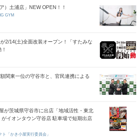
ア）土浦店」NEW OPEN！！
NG GYM
2/14(土)全面改装オープン！「すたみな
動！
税額関東一位の守谷市と、官民連携による
屋が茨城県守谷市に出店「地域活性・東北
」がイオンタウン守谷店 駐車場で短期出店
クト「かき小屋実行委員会」