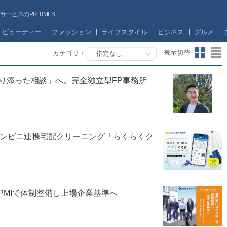
ビスのPR TIMES
ビューティー
ファッション
ライフスタイル
ビジネス
グルメ
表示切替
カテゴリ：
指定なし
り添った相談」へ。完全独立型FP事務所
コンビニ連携宅配クリーニング「らくらくク
PMIで体制整備し上場企業基準へ