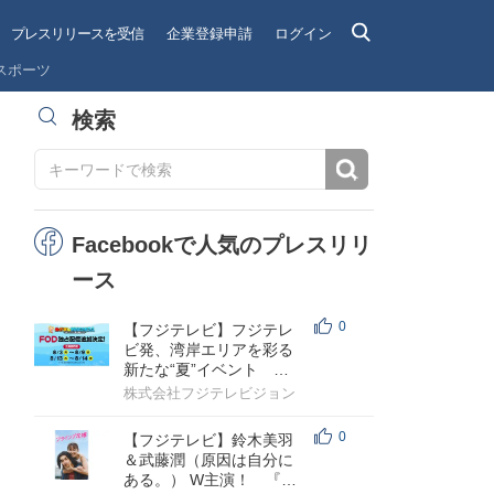
プレスリリースを受信
企業登録申請
ログイン
スポーツ
検索
検索
Facebookで人気のプレスリリ
ース
0
【フジテレビ】フジテレ
ビ発、湾岸エリアを彩る
新たな“夏”イベント
『めざましWANGANフェ
株式会社フジテレビジョン
ス～人気バラ...
0
【フジテレビ】鈴木美羽
＆武藤潤（原因は自分に
ある。） W主演！ 『フ