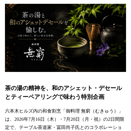
ね
！
数
を
読
み
込
み
中
で
す
茶の湯の精神を、和のアシェット・デセール
とティーペアリングで味わう特別企画
六本木ヒルズ内の和食割烹「御料理 無窮（むきゅう）」
は、2026年7月16日（木）・7月20日（月・祝）の2日間限
定で、テーブル茶道家・冨田尚子氏とのコラボレーショ