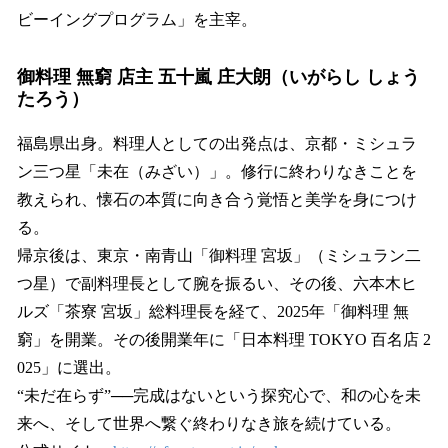
ビーイングプログラム」を主宰。
御料理 無窮 店主 五十嵐 庄大朗（いがらし しょう
たろう）
福島県出身。料理人としての出発点は、京都・ミシュラ
ン三つ星「未在（みざい）」。修行に終わりなきことを
教えられ、懐石の本質に向き合う覚悟と美学を身につけ
る。
帰京後は、東京・南青山「御料理 宮坂」（ミシュラン二
つ星）で副料理長として腕を振るい、その後、六本木ヒ
ルズ「茶寮 宮坂」総料理長を経て、2025年「御料理 無
窮」を開業。その後開業年に「日本料理 TOKYO 百名店 2
025」に選出。
“未だ在らず”──完成はないという探究心で、和の心を未
来へ、そして世界へ繋ぐ終わりなき旅を続けている。