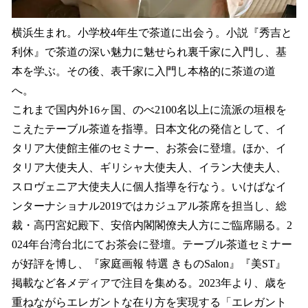
横浜生まれ。小学校4年生で茶道に出会う。小説『秀吉と
利休』で茶道の深い魅力に魅せられ裏千家に入門し、基
本を学ぶ。その後、表千家に入門し本格的に茶道の道
へ。
これまで国内外16ヶ国、のべ2100名以上に流派の垣根を
こえたテーブル茶道を指導。日本文化の発信として、イ
タリア大使館主催のセミナー、お茶会に登壇。ほか、イ
タリア大使夫人、ギリシャ大使夫人、イラン大使夫人、
スロヴェニア大使夫人に個人指導を行なう。いけばなイ
ンターナショナル2019ではカジュアル茶席を担当し、総
裁・高円宮妃殿下、安倍内閣閣僚夫人方にご臨席賜る。2
024年台湾台北にてお茶会に登壇。テーブル茶道セミナー
が好評を博し、『家庭画報 特選 きものSalon』『美ST』
掲載など各メディアで注目を集める。2023年より、歳を
重ねながらエレガントな在り方を実現する「エレガント