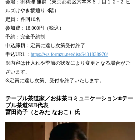
会場：御料理 無窮（東京都港区六本木６丁目１２−２ ヒ
ルズけやき坂通り 3階）
定員：各回10名
参加費：18,000円（税込）
予約：完全予約制
申込締切：定員に達し次第受付終了
申込URL：
https://ws.formzu.net/dist/S431838970/
※内容は仕入れや季節の状況により変更となる場合がご
ざいます。
※定員に達し次第、受付を終了いたします。
テーブル茶道家／お抹茶コミュニケーション®︎テー
ブル茶道SUI代表
冨田尚子（とみた なおこ）氏