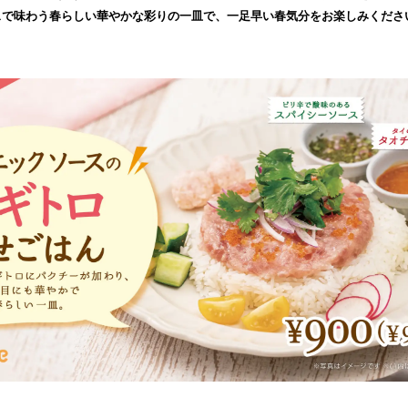
み
スで味わう春らしい華やかな彩りの一皿で、一足早い春気分をお楽しみくださ
込
み
中
で
す