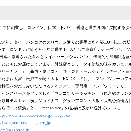
94 年に創業し、ロンドン、日本、ドバイ、香港と世界各国に展開する
994年、タイ・バンコクのスリウォン通りの裏手にある築100年以上の
、ロンドンに続き2002年に世界3号店として東京店がオープンし、”Authent
ーマに、日本の厳選された食材とタイのハーブやスパイス、伝統的な調理法を
スとともにお届けしています。姉妹店として、タイ伝統の味をカジュア
ツリーカフェ」（新宿・恵比寿・上野・東京ドームシティ ラクーア・豊
たま西大宮・松戸古ヶ崎・大阪・EXPOCITY）、「マンゴツリーカフ
統料理をお楽しみいただけるテイクアウト専門店「マンゴツリーデリ」
トインスペースをプラスした「マンゴツリーキッチン」（東京駅グラン
錦糸町テルミナ・横浜ジョイナス・グランフロント大阪・大丸心斎橋店
らぽーと横浜」と、「mango tree」の世界は広がり続けています。
ttps://www.arclandservice.co.jp/mangotree/
w.instagram.com/mangotree_jp/
r.com/mangotree_jp