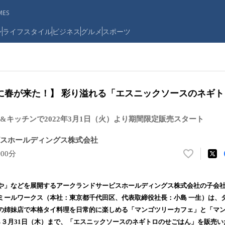
ES
ン
ライフスタイル
ビジネス
グルメ
スポーツ
に春が来た！】 彩り溢れる「エスニックソースのネギ
&キッチンで2022年3月1日（火）より期間限定販売スタート
スホールディングス株式会社
時00分
い
い
ね
や」などを展開するアークランドサービスホールディングス株式会社の子会
！
ミールワークス（本社：東京都千代田区、代表取締役社長：小島 一生）は、
数
の姉妹店で本格タイ料理を日常的に楽しめる「マンゴツリーカフェ」と「マ
を
読
ら３月31日（木）まで、「エスニックソースのネギトロのせごはん」を販売い