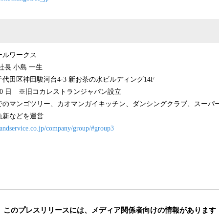
ールワークス
社長 小島 一生
代田区神田駿河台4-3 新お茶の水ビルディング14F
 月30 日 ※旧コカレストランジャパン設立
でのマンゴツリー、カオマンガイキッチン、ダンシングクラブ、スーパ
魚新などを運営
landservice.co.jp/company/group/#group3
このプレスリリースには、
メディア関係者向けの情報があります