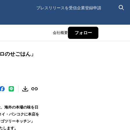
プレスリリースを受信
企業登録申請
会社概要
フォロー
トロのせごはん」
社、海外の本場の味を日
タイ・バンコクに本店を
ンゴツリーキッチン」
たします。