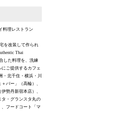
タイ料理レストラン
邸宅を改装して作られ
ic Thai
融合した料理を、洗練
ルにご提供するカフェ
洲・北千住・横浜・川
ェ＋バー」（高輪）、
（伊勢丹新宿本店）、
スタ・グランスタ丸の
）、フードコート「マ