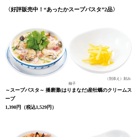
〈好評販売中！“あったかスープパスタ”2品〉
（別添え）刻み
柚子
～スープパスタ～ 播磨灘(はりまなだ)産牡蠣のクリームス
ープ
1,390円（税込1,529円）