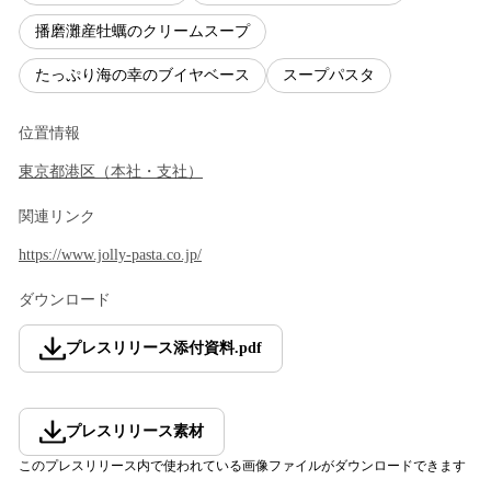
播磨灘産牡蠣のクリームスープ
たっぷり海の幸のブイヤベース
スープパスタ
位置情報
東京都
港区
（
本社・支社
）
関連リンク
https://www.jolly-pasta.co.jp/
ダウンロード
プレスリリース添付資料
.
pdf
プレスリリース素材
このプレスリリース内で使われている画像ファイルがダウンロードできます