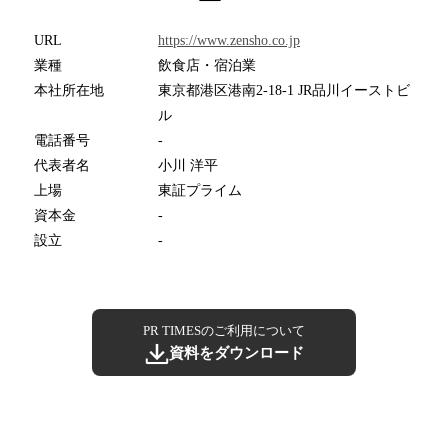
URL
https://www.zensho.co.jp
業種
飲食店・宿泊業
本社所在地
東京都港区港南2-18-1 JR品川イーストビ
ル
電話番号
-
代表者名
小川 洋平
上場
東証プライム
資本金
-
設立
-
PR TIMESのご利用について
資料をダウンロード