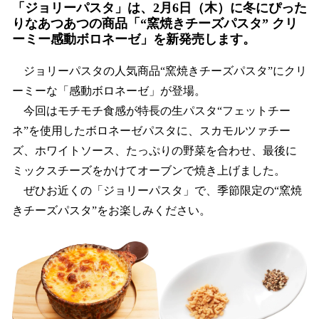
「ジョリーパスタ」は、2月6日（木）に冬にぴった
を
読
りなあつあつの商品「“窯焼きチーズパスタ” クリ
み
ーミー感動ボロネーゼ」を新発売します。
込
み
ジョリーパスタの人気商品“窯焼きチーズパスタ”にクリ
中
ーミーな「感動ボロネーゼ」が登場。
で
今回はモチモチ食感が特長の生パスタ“フェットチー
す
ネ”を使用したボロネーゼパスタに、スカモルツァチー
ズ、ホワイトソース、たっぷりの野菜を合わせ、最後に
ミックスチーズをかけてオーブンで焼き上げました。
ぜひお近くの「ジョリーパスタ」で、季節限定の“窯焼
きチーズパスタ”をお楽しみください。