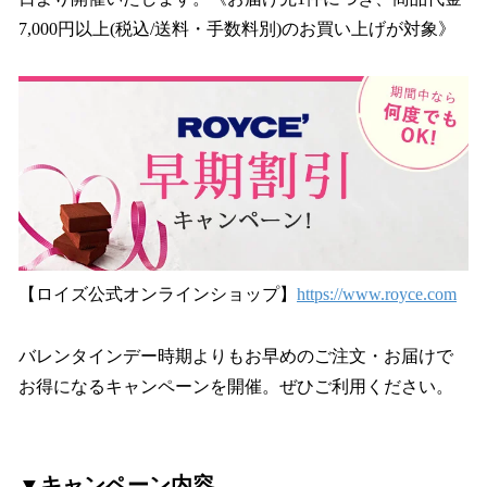
読
み
7,000円以上(税込/送料・手数料別)のお買い上げが対象》
込
み
中
で
す
【ロイズ公式オンラインショップ】
https://www.royce.com
バレンタインデー時期よりもお早めのご注文・お届けで
お得になるキャンペーンを開催。ぜひご利用ください。
▼キャンペーン内容