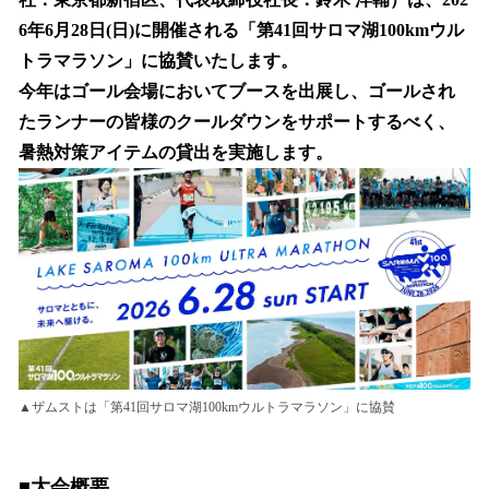
読
み
6年6月28日(日)に開催される「第41回サロマ湖100kmウル
込
トラマラソン」に協賛いたします。
み
今年はゴール会場においてブースを出展し、ゴールされ
中
で
たランナーの皆様のクールダウンをサポートするべく、
す
暑熱対策アイテムの貸出を実施します。
▲ザムストは「第41回サロマ湖100kmウルトラマラソン」に協賛
■大会概要