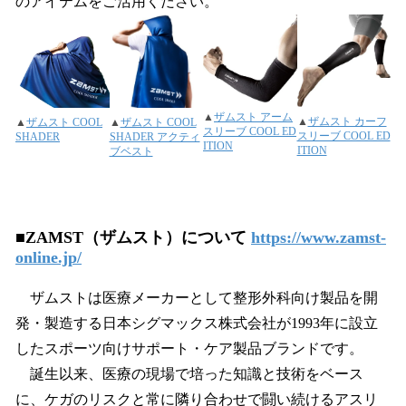
のアイテムをご活用ください。
▲
ザムスト アーム
▲
ザムスト カーフ
▲
ザムスト COOL
▲
ザムスト COOL
スリーブ COOL ED
スリーブ COOL ED
SHADER
SHADER アクティ
ITION
ITION
ブベスト
■ZAMST（ザムスト）について
https://www.zamst-
online.jp/
ザムストは医療メーカーとして整形外科向け製品を開
発・製造する日本シグマックス株式会社が1993年に設立
したスポーツ向けサポート・ケア製品ブランドです。
誕生以来、医療の現場で培った知識と技術をベース
に、ケガのリスクと常に隣り合わせで闘い続けるアスリ