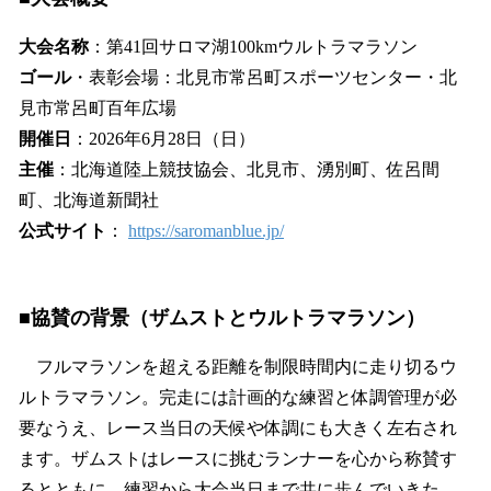
大会名称
：第41回サロマ湖100kmウルトラマラソン
ゴール
・表彰会場：北見市常呂町スポーツセンター・北
見市常呂町百年広場
開催日
：2026年6月28日（日）
主催
：北海道陸上競技協会、北見市、湧別町、佐呂間
町、北海道新聞社
公式サイト
：
https://saromanblue.jp/
■協賛の背景（ザムストとウルトラマラソン）
フルマラソンを超える距離を制限時間内に走り切るウ
ルトラマラソン。完走には計画的な練習と体調管理が必
要なうえ、レース当日の天候や体調にも大きく左右され
ます。ザムストはレースに挑むランナーを心から称賛す
るとともに、練習から大会当日まで共に歩んでいきた