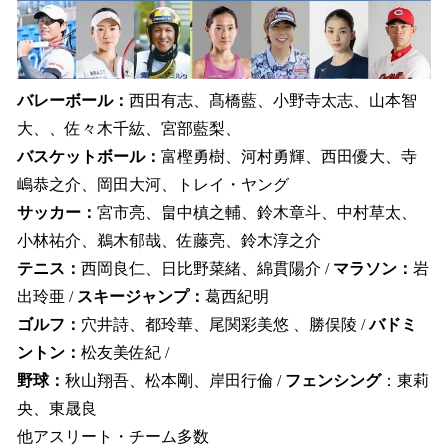
バレーボール：
西田有志、髙橋藍、小野寺太志、山本智
大、、佐々木千紘、宮部藍梨、
バスケットボール：
富樫勇樹、河村勇輝、西田優大、寺
嶋恭之介、岡田大河、トレイ・ヤング
サッカー：
宮市亮、畠中槙之輔、鈴木章斗、中村草太、
小林祐介、鵜木郁哉、佐藤亮、鈴木淳之介
テニス：
西岡良仁、日比野菜緒、綿貫陽介 /
マラソン：
岩
出玲亜 /
スキージャンプ：
葛󠄀西紀明
ゴルフ：
穴井詩、都玲華、尾関彩美悠 、勝俣陵 /
バドミ
ントン：
松友美佐紀 /
野球：
秋山翔吾、松本剛、岸田行倫 /
フェンシング
：東莉
央、東晟良
他アスリート・チーム多数