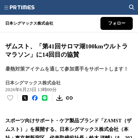
日本シグマックス株式会社
フォロー
ザムスト、「第41回サロマ湖100kmウルトラ
マラソン」に14回目の協賛
暑熱対策アイテムを通して参加選手をサポートします！
日本シグマックス株式会社
2026年6月23日 13時00分
い
い
ね
！
スポーツ向けサポート・ケア製品ブランド「ZAMST（ザ
数
ムスト）」を展開する、日本シグマックス株式会社（本
を
社：東京都新宿区、代表取締役社長：鈴木 洋輔）は、202