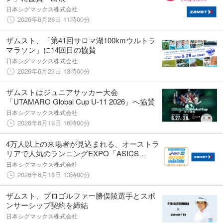
日本シグマックス株式会社
2026年6月26日 11時00分
ザムスト、「第41回サロマ湖100kmウルトラ
マラソン」に14回目の協賛
日本シグマックス株式会社
2026年6月23日 13時00分
ザムストはジュニアサッカー大会
「UTAMARO Global Cup U-11 2026」へ協賛
日本シグマックス株式会社
2026年6月19日 16時00分
4万人以上の来場者が見込まれる、オーストラ
リアで人気のランニングEXPO「ASICS
SPORT & LEISURE EXPO」へザムスト初出
日本シグマックス株式会社
展
2026年6月18日 13時00分
ザムスト、プロゴルファー勝俣陵選手とスポ
ンサーシップ契約を締結
日本シグマックス株式会社