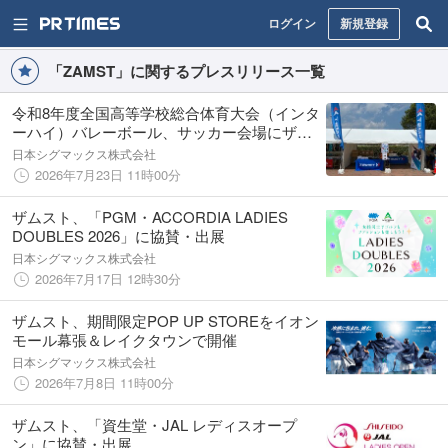
ログイン
新規登録
「ZAMST」に関するプレスリリース一覧
令和8年度全国高等学校総合体育大会（インタ
ーハイ）バレーボール、サッカー会場にザム
スト特設ブースを出店
日本シグマックス株式会社
2026年7月23日 11時00分
ザムスト、「PGM・ACCORDIA LADIES
DOUBLES 2026」に協賛・出展
日本シグマックス株式会社
2026年7月17日 12時30分
ザムスト、期間限定POP UP STOREをイオン
モール幕張＆レイクタウンで開催
日本シグマックス株式会社
2026年7月8日 11時00分
ザムスト、「資生堂・JAL レディスオープ
ン」に協賛・出展