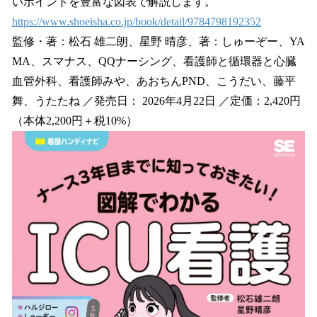
いポイントを豊富な図表で解説します。
https://www.shoeisha.co.jp/book/detail/9784798192352
監修・著：松石 雄二朗、星野 晴彦、著：しゅーぞー、YA
MA、スマナス、QQナーシング、看護師と循環器と心臓
血管外科、看護師みや、あおちんPND、こうだい、藤平
舞、うたたね ／発売日： 2026年4月22日 ／定価：2,420円
（本体2,200円＋税10%）