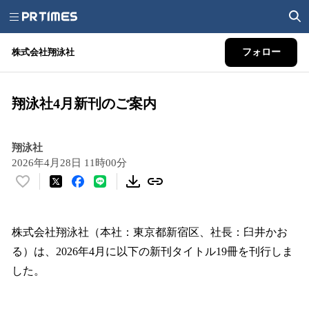
株式会社翔泳社
フォロー
翔泳社4月新刊のご案内
翔泳社
2026年4月28日 11時00分
い
い
ね
！
株式会社翔泳社（本社：東京都新宿区、社長：臼井かお
数
る）は、2026年4月に以下の新刊タイトル19冊を刊行しま
を
した。
読
み
込