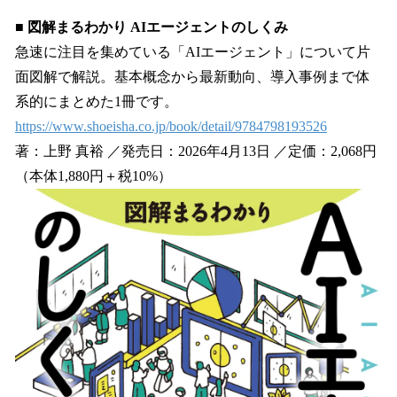
み
■ 図解まるわかり AIエージェントのしくみ
中
で
急速に注目を集めている「AIエージェント」について片
す
面図解で解説。基本概念から最新動向、導入事例まで体
系的にまとめた1冊です。
https://www.shoeisha.co.jp/book/detail/9784798193526
著：上野 真裕 ／発売日：2026年4月13日 ／定価：2,068円
（本体1,880円＋税10%）