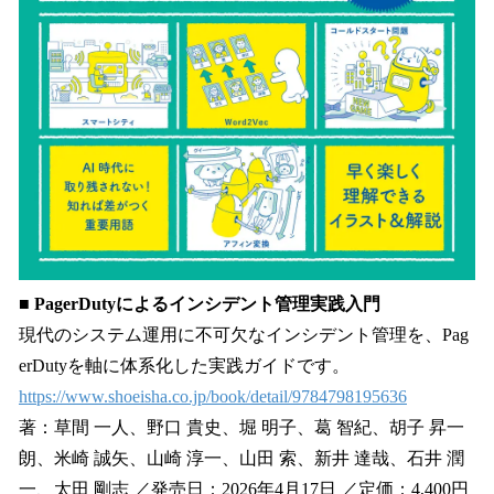
■ PagerDutyによるインシデント管理実践入門
現代のシステム運用に不可欠なインシデント管理を、Pag
erDutyを軸に体系化した実践ガイドです。
https://www.shoeisha.co.jp/book/detail/9784798195636
著：草間 一人、野口 貴史、堀 明子、葛 智紀、胡子 昇一
朗、米崎 誠矢、山崎 淳一、山田 索、新井 達哉、石井 潤
一、太田 剛志 ／発売日：2026年4月17日 ／定価：4,400円