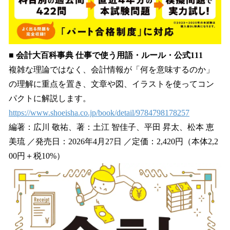
■ 会計大百科事典 仕事で使う用語・ルール・公式111
複雑な理論ではなく、会計情報が「何を意味するのか」
の理解に重点を置き、文章や図、イラストを使ってコン
パクトに解説します。
https://www.shoeisha.co.jp/book/detail/9784798178257
編著：広川 敬祐、著：土江 智佳子、平田 昇太、松本 恵
美琉 ／発売日：2026年4月27日 ／定価：2,420円（本体2,2
00円＋税10%）