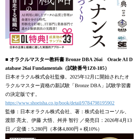
■ オラクルマスター教科書 Bronze DBA 26ai Oracle AI D
atabase 26ai Fundamentals（試験番号1Z0-185）
日本オラクル株式会社監修。2025年12月に開始されたオ
ラクルマスター資格の新試験「Bronze DBA」試験学習書
の決定版です。
https://www.shoeisha.co.jp/book/detail/9784798195902
監修：日本オラクル株式会社、著：株式会社コーソル、
渡部 亮太、伊藤 大悟、舛井 智行 ／発売日：2026年4月13
日 ／定価：5,280円（本体4,800円＋税10%）