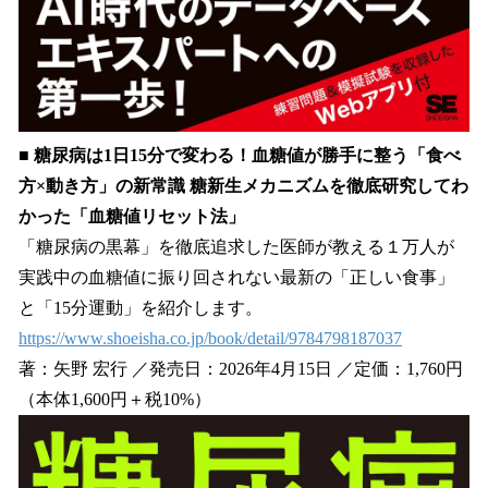
■ 糖尿病は1日15分で変わる！血糖値が勝手に整う「食べ
方×動き方」の新常識 糖新生メカニズムを徹底研究してわ
かった「血糖値リセット法」
「糖尿病の黒幕」を徹底追求した医師が教える１万人が
実践中の血糖値に振り回されない最新の「正しい食事」
と「15分運動」を紹介します。
https://www.shoeisha.co.jp/book/detail/9784798187037
著：矢野 宏行 ／発売日：2026年4月15日 ／定価：1,760円
（本体1,600円＋税10%）