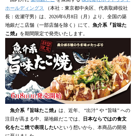
数
ホールディングス
（本社：東京都中央区、代表取締役社
を
長：佐瀬守男）は、2026年6月8日（月）より、全国の築
読
み
地銀だこ店舗（一部店舗を除く）にて、
魚介系『旨味た
込
こ焼』
を期間限定で発売いたします。
み
中
で
す
魚介系『旨味たこ焼』
は、近年、 “出汁” や “旨味” への
注目が高まる中、築地銀だこでは、
日本ならではの食文
化をたこ焼で表現したい
という想いから、本商品の開発
に至りました。