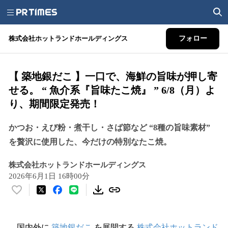
株式会社ホットランドホールディングス
フォロー
【 築地銀だこ 】一口で、海鮮の旨味が押し寄
せる。 “ 魚介系『旨味たこ焼』 ” 6/8（月）よ
り、期間限定発売！
かつお・えび粉・煮干し・さば節など “8種の旨味素材”
を贅沢に使用した、今だけの特別なたこ焼。
株式会社ホットランドホールディングス
2026年6月1日 16時00分
い
い
ね
！
国内外に
築地銀だこ
を展開する
株式会社ホットランド