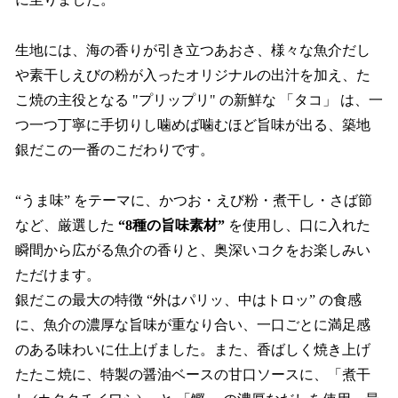
生地には、海の香りが引き立つあおさ、様々な魚介だし
や素干しえびの粉が入ったオリジナルの出汁を加え、た
こ焼の主役となる "プリップリ" の新鮮な 「タコ」 は、一
つ一つ丁寧に手切りし噛めば噛むほど旨味が出る、築地
銀だこの一番のこだわりです。
“うま味” をテーマに、かつお・えび粉・煮干し・さば節
など、厳選した
“8種の旨味素材”
を使用し、口に入れた
瞬間から広がる魚介の香りと、奥深いコクをお楽しみい
ただけます。
銀だこの最大の特徴 “外はパリッ、中はトロッ” の食感
に、魚介の濃厚な旨味が重なり合い、一口ごとに満足感
のある味わいに仕上げました。また、香ばしく焼き上げ
たたこ焼に、特製の醤油ベースの甘口ソースに、「煮干