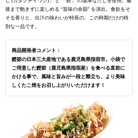
し (カタクチイワシ)」 と 「鰹」 の濃厚なだしを使用。最
後まで飽きずに楽しめる “旨味の余韻” を演出。食欲をそ
そる香りと、出汁の味わいが特長の、この時期だけの特
別な一品です。
商品開発者コメント：
鰹節の日本三大産地である鹿児島県指宿市。小袋で
ご用意した鰹節（鹿児島県指宿産）を食べる直前に
かける事で、風味と旨みが一段と際立ち、より美味
しくたこ焼をお召し上がりいただけます！