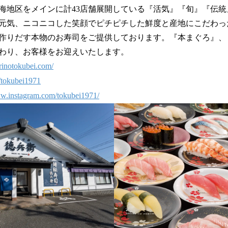
海地区をメインに計43店舗展開している『活気』『旬』『伝
元気、ニコニコした笑顔でピチピチした鮮度と産地にこだわっ
作りだす本物のお寿司をご提供しております。『本まぐろ』、
わり、お客様をお迎えいたします。
rinotokubei.com/
m/tokubei1971
ww.instagram.com/tokubei1971/