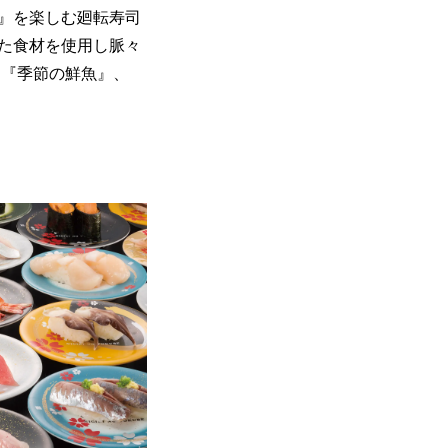
統』を楽しむ廻転寿司
た食材を使用し脈々
 『季節の鮮魚』、