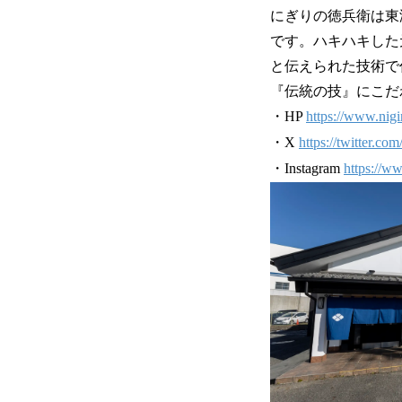
にぎりの徳兵衛は東
です。ハキハキした
と伝えられた技術で
『伝統の技』にこだ
・HP
https://www.nigi
・X
https://twitter.co
・Instagram
https://w