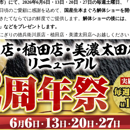
を
）にて、2026年6月6日・13日・20日・27日の毎週土曜日、
読
日頃のご愛顧に感謝を込めて、
国産生本まぐろ解体ショーを開
み
込
きたてならではの鮮度でご提供します。
解体ショーの後には、
み
」などをプレゼントします。
中
にぎりの徳兵衛川原店・植田店・美濃太田店へお越しください
で
す