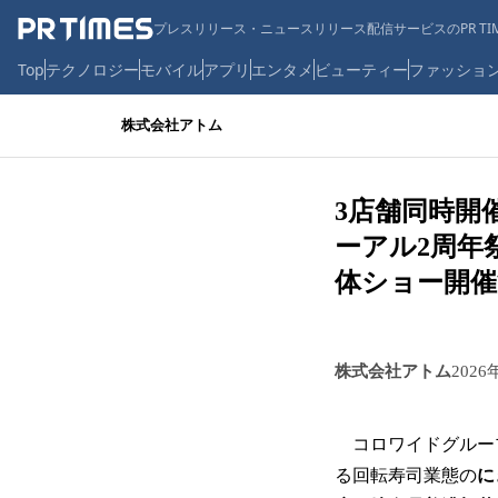
プレスリリース・ニュースリリース配信サービスのPR TIM
Top
テクノロジー
モバイル
アプリ
エンタメ
ビューティー
ファッショ
株式会社アトム
3店舗同時開
ーアル2周年
体ショー開催
株式会社アトム
2026
コロワイドグループ
る回転寿司業態の
に