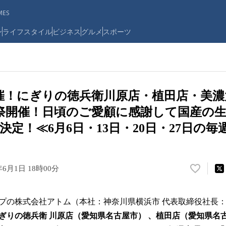
ES
ン
ライフスタイル
ビジネス
グルメ
スポーツ
催！にぎりの徳兵衛川原店・植田店・美
祭開催！日頃のご愛顧に感謝して国産の
決定！≪6月6日・13日・20日・27日の毎
年6月1日 18時00分
い
い
ね
の株式会社アトム（本社：神奈川県横浜市 代表取締役社長
！
数
ぎりの徳兵衛 川原店（愛知県名古屋市） 、植田店（愛知県名