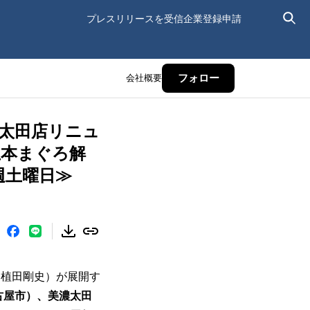
プレスリリースを受信
企業登録申請
会社概要
フォロー
濃太田店リニュ
生本まぐろ解
週土曜日≫
：植田剛史）が展開す
古屋市）、美濃太田