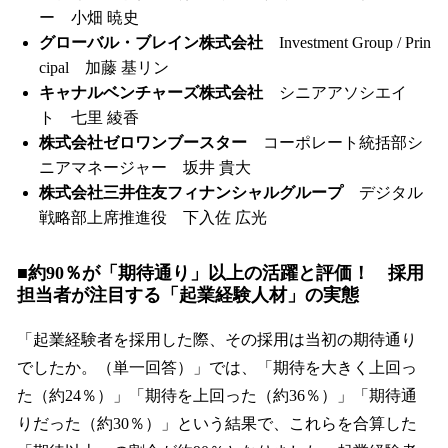
ー 小畑 暁史
グローバル・ブレイン株式会社
Investment Group / Prin
cipal 加藤 基リン
キャナルベンチャーズ株式会社
シニアアソシエイ
ト 七里 綾香
株式会社ゼロワンブースター
コーポレート統括部シ
ニアマネージャー 坂井 貴大
株式会社三井住友フィナンシャルグループ
デジタル
戦略部上席推進役 下入佐 広光
■約90％が「期待通り」以上の活躍と評価！ 採用
担当者が注目する「起業経験人材」の実態
「起業経験者を採用した際、その採用は当初の期待通り
でしたか。（単一回答）」では、「期待を大きく上回っ
た（約24％）」「期待を上回った（約36％）」「期待通
りだった（約30％）」という結果で、これらを合算した