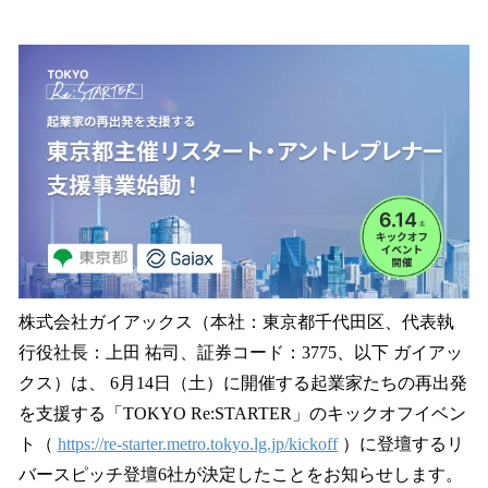
ね
！
数
を
読
み
込
み
中
で
す
株式会社ガイアックス（本社：東京都千代田区、代表執
行役社長：上田 祐司、証券コード：3775、以下 ガイアッ
クス）は、 6月14日（土）に開催する起業家たちの再出発
を支援する「TOKYO Re:STARTER」のキックオフイベン
ト（
https://re-starter.metro.tokyo.lg.jp/kickoff
）に登壇するリ
バースピッチ登壇6社が決定したことをお知らせします。