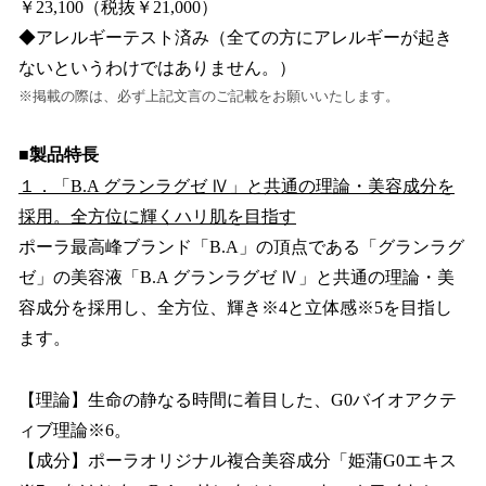
￥23,100（税抜￥21,000）
◆アレルギーテスト済み（全ての方にアレルギーが起き
ないというわけではありません。）
※掲載の際は、必ず上記文言のご記載をお願いいたします。
■製品特長
１．「B.A グランラグゼ Ⅳ」と共通の理論・美容成分を
採用。全方位に輝くハリ肌を目指す
ポーラ最高峰ブランド「B.A」の頂点である「グランラグ
ゼ」の美容液「B.A グランラグゼ Ⅳ」と共通の理論・美
容成分を採用し、全方位、輝き※4と立体感※5を目指し
ます。
【理論】生命の静なる時間に着目した、G0バイオアクテ
ィブ理論※6。
【成分】ポーラオリジナル複合美容成分「姫蒲G0エキス