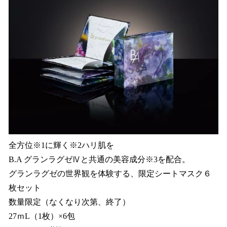
全方位※1に輝く※2ハリ肌を
B.A グランラグゼⅣと共通の美容成分※3を配合。
グランラグゼの世界観を体験する、限定シートマスク６
枚セット
数量限定（なくなり次第、終了）
27ｍL（1枚）×6包