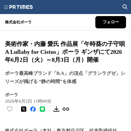
株式会社ポーラ
フォロー
美術作家・内藤 愛氏 作品展「午時葵の子守唄
A Lullaby for Cistus」ポーラ ギンザにて2026
年6月2日（火）～8月3日（月）開催
ポーラ最高峰ブランド「B.A」の頂点「グランラグゼ」シ
リーズが掲げる “静の時間”を体感
ポーラ
2026年6月2日 11時00分
い
い
ね
！
株式会社ポーラ（本社：東京都品川区、代表取締役社