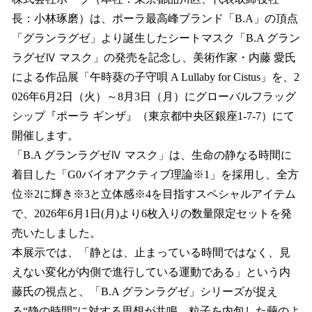
数
長：小林琢磨）は、ポーラ最高峰ブランド「B.A」の頂点
を
「グランラグゼ」より誕生したシートマスク「B.A グラン
読
み
ラグゼⅣ マスク」の発売を記念し、美術作家・内藤 愛氏
込
による作品展「午時葵の子守唄 A Lullaby for Cistus」を、2
み
026年6月2日（火）～8月3日（月）にグローバルフラッグ
中
で
シップ『ポーラ ギンザ』（東京都中央区銀座1-7-7）にて
す
開催します。
「B.A グランラグゼⅣ マスク」は、生命の静なる時間に
着目した「G0バイオアクティブ理論※1」を採用し、全方
位※2に輝き※3と立体感※4を目指すスペシャルアイテム
で、2026年6月1日(月)より6枚入りの数量限定セットを発
売いたしました。
本展示では、「静とは、止まっている時間ではなく、見
えない変化が内側で進行している運動である」という内
藤氏の視点と、「B.A グランラグゼ」シリーズが捉え
る“静の時間”に対する思想が共鳴。粒子を内包した繭のよ