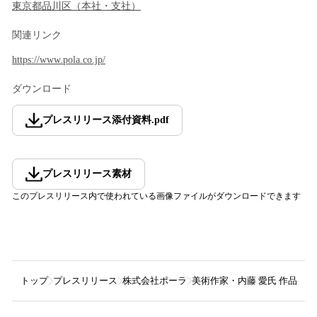
東京都
品川区
（
本社・支社
）
関連リンク
https://www.pola.co.jp/
ダウンロード
プレスリリース添付資料
.
pdf
プレスリリース素材
このプレスリリース内で使われている画像ファイルがダウンロードできます
トップ
プレスリリース
株式会社ポーラ
美術作家・内藤 愛氏 作品展「午時葵