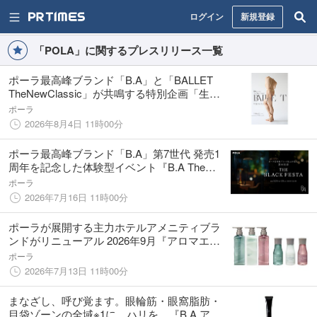
ログイン
新規登録
「POLA」に関するプレスリリース一覧
ポーラ最高峰ブランド「B.A」と「BALLET
TheNewClassic」が共鳴する特別企画「生命
のかたち」を8月5日(水) よりポーラ ギンザに
ポーラ
て開催
2026年8月4日 11時00分
ポーラ最高峰ブランド「B.A」第7世代 発売1
周年を記念した体験型イベント『B.A The
Black Festa』を8月28日(金)～29日（土）に開
ポーラ
催
2026年7月16日 11時00分
ポーラが展開する主力ホテルアメニティブラ
ンドがリニューアル 2026年9月『アロマエッ
セ リチュアル』誕生
ポーラ
2026年7月13日 11時00分
まなざし、呼び覚ます。眼輪筋・眼窩脂肪・
目袋ゾーンの全域※1に、ハリを。『B.A アイ