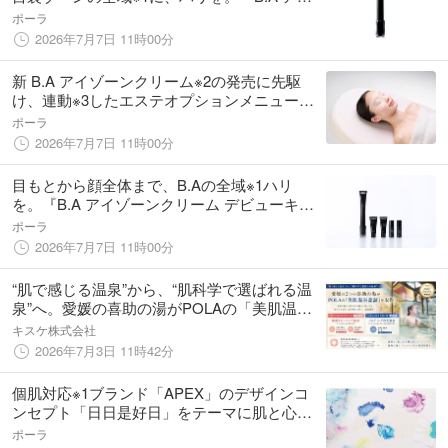
ゾーンクリーム』2026年10月1日誕生
ポーラ
2026年7月7日 11時00分
新 B.A アイゾーンクリーム※2の発売に先駆
け、連動※3したエステオプションメニュー
「３D※4 アイゾーンケア by B.A※5」を9月1日
ポーラ
より先行提供
2026年7月7日 11時00分
目もとから顔全体まで、B.Aの全域※1ハリ
を。『B.A アイゾーンクリーム デビューキッ
ト』10月1日誕生
ポーラ
2026年7月7日 11時00分
“肌で感じる温泉”から、“肌科学で選ばれる温
泉”へ。愛媛の喜助の湯がPOLAの「美肌温泉
認証」を取得【愛媛県・キスケ株式会社】
キスケ株式会社
2026年7月3日 11時42分
個肌対応※1ブランド「APEX」のデザインコ
ンセプト「日日是好日」をテーマに肌と心に
向き合う体験イベントを開催
ポーラ