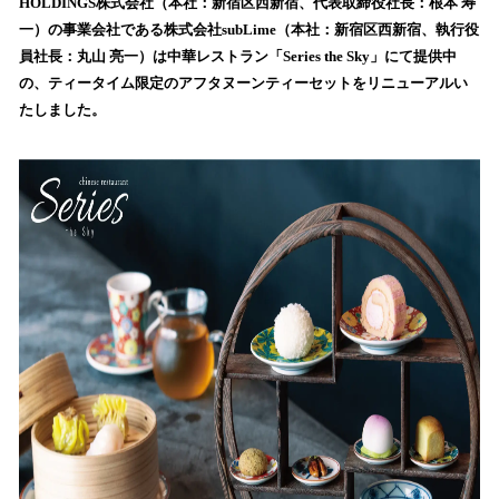
数
HOLDINGS株式会社（本社：新宿区⻄新宿、代表取締役社⻑：根本 寿
を
⼀）の事業会社である株式会社subLime（本社：新宿区⻄新宿、執行役
読
員社⻑：丸⼭ 亮⼀）は中華レストラン「Series the Sky」にて提供中
み
の、ティータイム限定のアフタヌーンティーセットをリニューアルい
込
たしました。
み
中
で
す