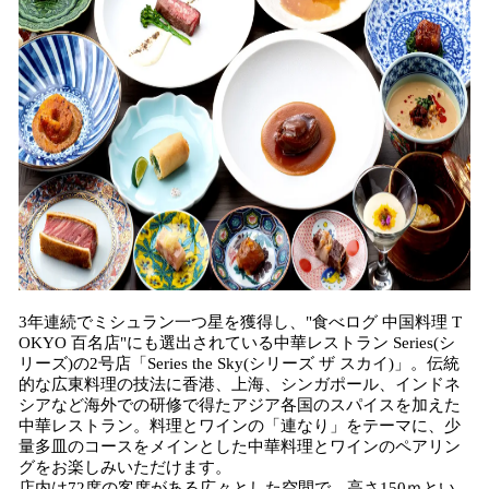
3年連続でミシュラン一つ星を獲得し、"食べログ 中国料理 T
OKYO 百名店"にも選出されている中華レストラン Series(シ
リーズ)の2号店「Series the Sky(シリーズ ザ スカイ)」。伝統
的な広東料理の技法に香港、上海、シンガポール、インドネ
シアなど海外での研修で得たアジア各国のスパイスを加えた
中華レストラン。料理とワインの「連なり」をテーマに、少
量多皿のコースをメインとした中華料理とワインのペアリン
グをお楽しみいただけます。
店内は72席の客席がある広々とした空間で、高さ150ｍとい