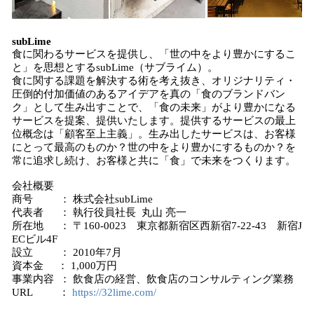
subLime
食に関わるサービスを提供し、「世の中をより豊かにするこ
と」を思想とするsubLime（サブライム）。
食に関する課題を解決する術を考え抜き、オリジナリティ・
圧倒的付加価値のあるアイデアを真の「食のブランドバン
ク」として生み出すことで、「食の未来」がより豊かになる
サービスを提案、提供いたします。提供するサービスの最上
位概念は「顧客至上主義」。生み出したサービスは、お客様
にとって最高のものか？世の中をより豊かにするものか？を
常に追求し続け、お客様と共に「食」で未来をつくります。
会社概要
商号 ： 株式会社subLime
代表者 ： 執行役員社長 丸山 亮一
所在地 ： 〒160-0023 東京都新宿区西新宿7-22-43 新宿J
ECビル4F
設立 ： 2010年7月
資本金 ： 1,000万円
事業内容 ： 飲食店の経営、飲食店のコンサルティング業務
URL ：
https://32lime.com/