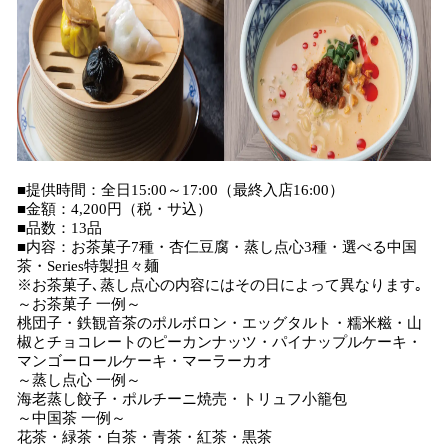
■提供時間：全日15:00～17:00（最終入店16:00）
■金額：4,200円（税・サ込）
■品数：13品
■内容：お茶菓子7種・杏仁豆腐・蒸し点心3種・選べる中国
茶・Series特製担々麺
※お茶菓子､蒸し点心の内容にはその日によって異なります｡
～お茶菓子 一例～
桃団子・鉄観音茶のポルボロン・エッグタルト・糯米糍・山
椒とチョコレートのピーカンナッツ・パイナップルケーキ・
マンゴーロールケーキ・マーラーカオ
～蒸し点心 一例～
海老蒸し餃子・ポルチーニ焼売・トリュフ小籠包
～中国茶 一例～
花茶・緑茶・白茶・青茶・紅茶・黒茶