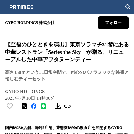
GYRO HOLDINGS 株式会社
フォロー
【至福のひとときを演出】東京ソラマチ31階にある
中華レストラン「Series the Sky」が贈る、リニュ
ーアルした中華アフタヌーンティー
高さ150ｍという非日常空間で、都心のパノラミックな眺望と
愉しむティーセット
GYRO HOLDINGS
2023年7月10日 14時00分
い
い
ね
！
国内約230店舗、海外2店舗、業態数約90の飲⾷店を展開するGYRO