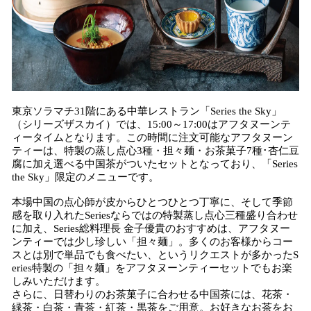
東京ソラマチ31階にある中華レストラン「Series the Sky」
（シリーズザスカイ）では、15:00～17:00はアフタヌーンテ
ィータイムとなります。この時間に注文可能なアフタヌーン
ティーは、特製の蒸し点心3種・担々麺・お茶菓子7種･杏仁豆
腐に加え選べる中国茶がついたセットとなっており、「Series
the Sky」限定のメニューです。
本場中国の点心師が皮からひとつひとつ丁寧に、そして季節
感を取り入れたSeriesならではの特製蒸し点心三種盛り合わせ
に加え、Series総料理⻑ ⾦⼦優貴のおすすめは、アフタヌー
ンティーでは少し珍しい「担々麺」。多くのお客様からコー
スとは別で単品でも食べたい、というリクエストが多かったS
eries特製の「担々麺」をアフタヌーンティーセットでもお楽
しみいただけます。
さらに、日替わりのお茶菓子に合わせる中国茶には、花茶・
緑茶・白茶・青茶・紅茶・黒茶をご用意。お好きなお茶をお