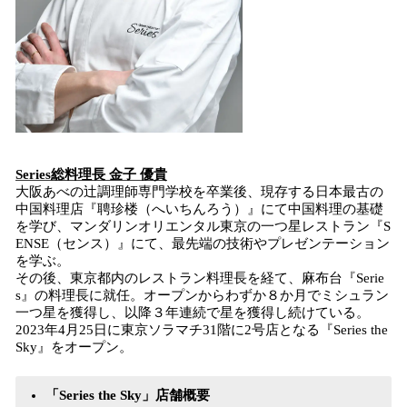
Series総料理長 金子 優貴
大阪あべの辻調理師専門学校を卒業後、現存する日本最古の
中国料理店『聘珍楼（へいちんろう）』にて中国料理の基礎
を学び、マンダリンオリエンタル東京の一つ星レストラン『S
ENSE（センス）』にて、最先端の技術やプレゼンテーション
を学ぶ。
その後、東京都内のレストラン料理長を経て、麻布台『Serie
s』の料理長に就任。オープンからわずか８か月でミシュラン
一つ星を獲得し、以降３年連続で星を獲得し続けている。
2023年4月25日に東京ソラマチ31階に2号店となる『Series the
Sky』をオープン。
「Series the Sky」店舗概要