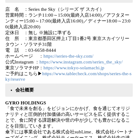
店 名 ：Series the Sky（シリーズ ザ スカイ）
営業時間：ランチ11:00～15:00(最終入店14:00)／アフタヌー
ンティー15:00～17:00(最終入店16:00)／ディナー18:00～23:0
0(最終入店20:00)
定休日 ：無し ※施設に準ずる
住 所 ：東京都墨田区押上1丁目1番2号 東京スカイツリー
タウン・ソラマチ31階
電 話 ：03-6658-8444
ホームページ ：
https://series-the-sky.com/
公式Instagram ：
https://www.instagram.com/series_the_sky/
東京ソラマチHP：
https://www.tokyo-solamachi.jp
ご予約はこちら▶
https://www.tablecheck.com/shops/series-the-s
ky/reserve
会社概要
GYRO HOLDINGS
「食で未来を創る」をビジョンにかかげ、食を通じてオリジ
ナリティと圧倒的付加価値の高いサービスを広く提供するこ
とで、食に関する課題解決や世の中が少しでも豊かになるこ
とを目指していきます。
傘下には事業会社である株式会社subLime、株式会社パートナ
ーズダイニング、株式会社ティーケーエス、株式会社牛の達