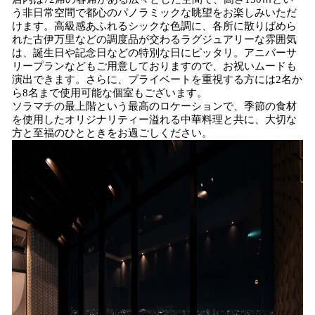
う非日常空間で都心のパノラミックな眺望をお楽しみいただ
けます。高級感あふれるシックな色調に、各所に散りばめら
れた古伊万里などの調度品が交わるラグジュアリーな雰囲気
は、誕生日や記念日などの特別な日にピッタリ。アニバーサ
リープランなどもご用意しておりますので、お祝いムードも
演出できます。さらに、プライベートを重視する方には2名か
ら8名まで使用可能な個室もございます。
ソラマチの最上階という最高のロケーションで、季節の食材
を使用したオリジナリティー溢れる中華料理と共に、大切な
方と至福のひとときをお過ごしください。