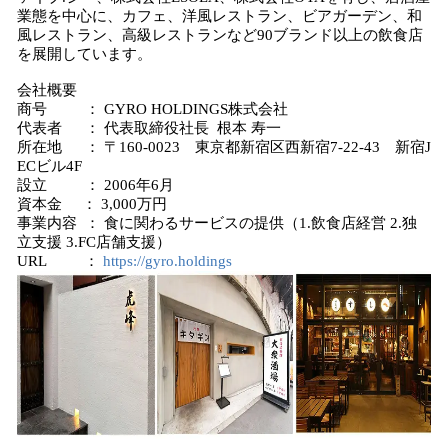
業態を中心に、カフェ、洋風レストラン、ビアガーデン、和
風レストラン、高級レストランなど90ブランド以上の飲食店
を展開しています。
会社概要
商号 ： GYRO HOLDINGS株式会社
代表者 ： 代表取締役社長 根本 寿一
所在地 ： 〒160-0023 東京都新宿区西新宿7-22-43 新宿J
ECビル4F
設立 ： 2006年6月
資本金 ： 3,000万円
事業内容 ： 食に関わるサービスの提供（1.飲食店経営 2.独
立支援 3.FC店舗支援）
URL ：
https://gyro.holdings