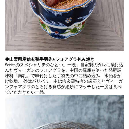
◆山梨県産信玄鶏手羽先Vフォアグラ包み焼き
Seriesのスペシャリテのひとつ。一晩、自家製のタレに漬け込
んだヴィーガンのフォアグラを、中国の豆腐を使った発酵調
味料「南乳」で味付けした手羽先の中に詰め込み、水飴をか
け乾燥。 外はパリパリ、中は信玄鶏特有の歯応えとヴィーガ
ンフォアグラのとろける食感が絶妙にマッチした一度は食べ
ていただきたい一品。