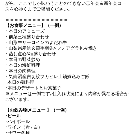
がら、ここでしか味わうことのできない忘年会＆新年会コー
スを心ゆくまでご堪能ください。
＝＝＝＝＝＝＝＝＝＝＝＝＝＝
【お食事メニュー】（一例）
･ 本日のアミューズ
･ 前菜三種盛り合わせ
･ 山形牛サーロインのよだれ牛
･ 山梨県産信玄鶏手羽先Vフォアグラ包み焼き
･ 蒸し点心3種盛り合わせ
･ 本日の野菜炒め
･ 本日の海鮮料理
･ 本日の肉料理
･ 気仙沼産吉切鮫フカヒレ土鍋煮込みご飯
･本日の麺料理
･本日のデザートとお茶菓子
※メニューは一例です｡仕入れ状況により内容が異なる場合が
ございます｡
【お飲み物メニュー 】（一例）
･ビール
･ハイボール
･ワイン（赤 / 白）
･サワー各種