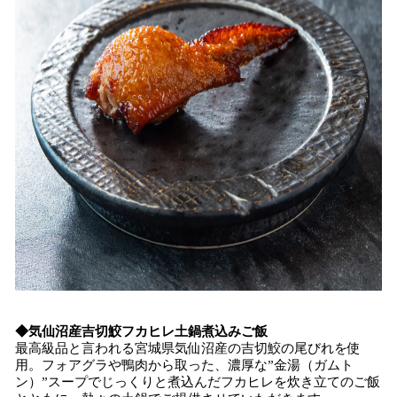
◆気仙沼産吉切鮫フカヒレ土鍋煮込みご飯
最高級品と言われる宮城県気仙沼産の吉切鮫の尾びれを使
用。フォアグラや鴨肉から取った、濃厚な”金湯（ガムト
ン）”スープでじっくりと煮込んだフカヒレを炊き立てのご飯