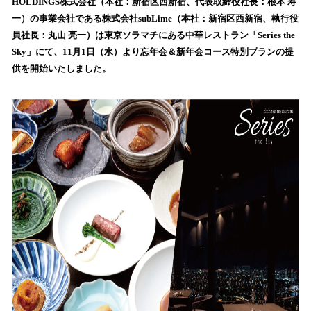
数
HOLDINGS株式会社（本社：新宿区西新宿、代表取締役社長：根本 寿
を
一）の事業会社である株式会社subLime（本社：新宿区西新宿、執行役
読
員社長：丸山 亮一）は東京ソラマチにある中華レストラン「Series the
み
Sky」にて、11月1日（水）より忘年会＆新年会コース特別プランの提
込
供を開始いたしました。
み
中
で
す