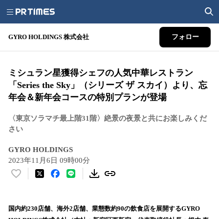
GYRO HOLDINGS 株式会社
フォロー
ミシュラン星獲得シェフの人気中華レストラン
「Series the Sky」（シリーズ ザ スカイ）より、忘
年会＆新年会コースの特別プランが登場
〈東京ソラマチ最上階31階〉絶景の夜景と共にお楽しみくだ
さい
GYRO HOLDINGS
2023年11月6日 09時00分
い
い
ね
！
国内約230店舗、海外2店舗、業態数約90の飲食店を展開するGYRO