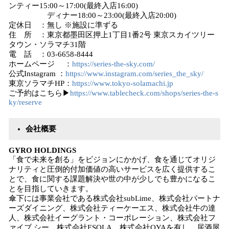
ンティー15:00～17:00(最終入店16:00)
ディナー18:00～23:00(最終入店20:00)
定休日 ：無し ※施設に準ずる
住 所 ：東京都墨田区押上1丁目1番2号 東京スカイツリー
タウン・ソラマチ31階
電 話 ：03-6658-8444
ホームページ ：
https://series-the-sky.com/
公式Instagram ：
https://www.instagram.com/series_the_sky/
東京ソラマチHP：
https://www.tokyo-solamachi.jp
ご予約はこちら▶
https://www.tablecheck.com/shops/series-the-s
ky/reserve
会社概要
GYRO HOLDINGS
「食で未来を創る」をビジョンにかかげ、食を通じてオリジ
ナリティと圧倒的付加価値の高いサービスを広く提供するこ
とで、食に関する課題解決や世の中が少しでも豊かになるこ
とを目指していきます。
傘下には事業会社である株式会社subLime、株式会社パートナ
ーズダイニング、株式会社ティーケーエス、株式会社牛の達
人、株式会社イーグラント・コーポレーション、株式会社フ
ァイブ.シー、株式会社ESOLA、株式会社OYAを有し、居酒屋