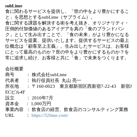
subLime
食に関わるサービスを提供し、「世の中をより豊かにするこ
と」を思想とするsubLime（サブライム）。
食に関する課題を解決する術を考え抜き、オリジナリティ・
圧倒的付加価値のあるアイデアを真の「食のブランドバン
ク」として生み出すことで、「食の未来」がより豊かになる
サービスを提案、提供いたします。提供するサービスの最上
位概念は「顧客至上主義」。生み出したサービスは、お客様
にとって最高のものか？世の中をより豊かにするものか？を
常に追求し続け、お客様と共に「食」で未来をつくります。
会社概要
商号 ： 株式会社subLime
代表者 ： 執行役員社長 丸山 亮一
所在地 ： 〒160-0023 東京都新宿区西新宿7-22-43 新宿J
ECビル4F
設立 ： 2010年7月
資本金 ： 1,000万円
事業内容 ： 飲食店の経営、飲食店のコンサルティング業務
URL ：
https://32lime.com/