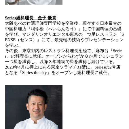
Series総料理長 金子 優貴
大阪あべの辻調理師専門学校を卒業後、現存する日本最古の
中国料理店『聘珍楼（へいちんろう）』にて中国料理の基礎
を学び、マンダリンオリエンタル東京の一つ星レストラン『S
ENSE（センス）』にて、最先端の技術やプレゼンテーション
を学ぶ。
その後、東京都内のレストラン料理長を経て、麻布台『Serie
s』の料理長に就任。オープンからわずか８か月でミシュラン
一つ星を獲得し、以降３年連続で星を獲得し続けている。
2023年4月に押上にある東京ソラマチ31階に、Seriesの2号店
となる「Series the sky」をオープンし総料理長に就任。