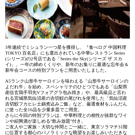
3年連続でミシュラン一つ星を獲得し、『食べログ 中国料理
TOKYO 百名店』にも選出されている中華レストラン Series
(シリーズ)の2号店である「Series the Sky(シリーズ ザ スカ
イ)」。一年の締めくくりや、新年のお集りに最適な忘年会＆
新年会コースの特別プランをご用意いたしました。
A5ランク山形牛サーロインを味わえる「山形牛サーロインの
よだれ牛」を始め、スペシャリテのひとつでもある「山梨県
産信玄鶏手羽先Vフォアグラ包み焼き」や、最高級品と言わ
れる宮城県気仙沼産の吉切鮫の尾びれを使用した「気仙沼産
吉切鮫フカヒレ土鍋煮込みご飯」など、厳選食材をふんだん
に使った全16品を少量多皿でご用意。
さらに今回の特別プランは、中華料理との相性が抜群なワイ
ンや紹興酒が楽しめる"飲み放題"付き。
ご友人やご家族・大切な仲間とご一緒に、東京ソラマチ31階
に位置する都心のパノラミックな眺望をお楽しみいただきな