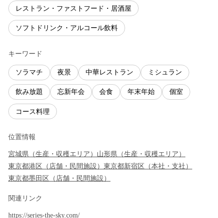
レストラン・ファストフード・居酒屋
ソフトドリンク・アルコール飲料
キーワード
ソラマチ
夜景
中華レストラン
ミシュラン
飲み放題
忘新年会
会食
年末年始
個室
コース料理
位置情報
宮城県
（
生産・収穫エリア
）
山形県
（
生産・収穫エリア
）
東京都
港区
（
店舗・民間施設
）
東京都
新宿区
（
本社・支社
）
東京都
墨田区
（
店舗・民間施設
）
関連リンク
https://series-the-sky.com/