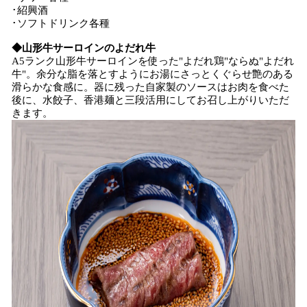
･紹興酒
･ソフトドリンク各種
◆山形牛サーロインのよだれ牛
A5ランク山形牛サーロインを使った"よだれ鶏"ならぬ"よだれ
牛"。余分な脂を落とすようにお湯にさっとくぐらせ艶のある
滑らかな食感に。器に残った自家製のソースはお肉を食べた
後に、水餃子、香港麺と三段活用にしてお召し上がりいただ
きます。