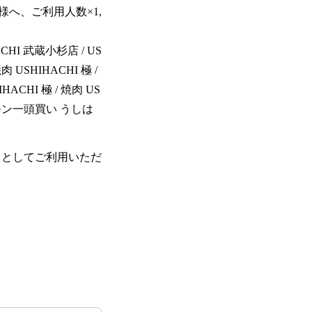
へ、ご利用人数×1,
CHI 武蔵小杉店 / US
 USHIHACHI 極 /
ACHI 極 / 焼肉 US
ホルモン一頭買い うしは
税込）としてご利用いただ