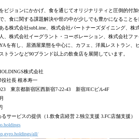
をビジョンにかかげ、食を通じてオリジナリティと圧倒的付加
で、食に関する課題解決や世の中が少しでも豊かになることを
ある株式会社subLime、株式会社パートナーズダイニング、株
人、株式会社イーグラント・コーポレーション、株式会社ファ
社OYAを有し、居酒屋業態を中心に、カフェ、洋風レストラン、
ストランなど90ブランド以上の飲食店を展開しています。
OLDINGS株式会社
締役社長 根本寿一
023 東京都新宿区西新宿7-22-43 新宿JECビル4F
月
円
るサービスの提供（1.飲食店経営 2.独立支援 3.FC店舗支援）
ro.holdings
op.gyro.holdings/all/