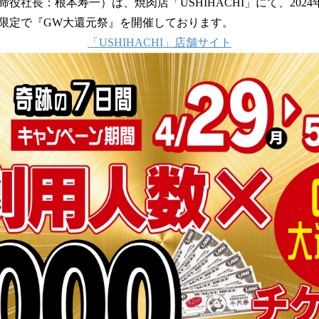
役社長：根本寿一）は、焼肉店「USHIHACHI」にて、2024
読
間限定で『GW大還元祭』を開催しております。
み
込
「USHIHACHI」店舗サイト
み
中
で
す