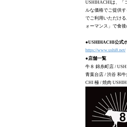
USHIHACHI
ルな価格でご提供す
でご利用いただける
ォーマンス」で食後
●USHIHACHI公
https://www.ushi8.net/
●店舗一覧
牛８ 錦糸町店 / USHI
青葉台店 / 渋谷 和牛焼
CHI 極 / 焼肉 U