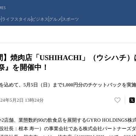
ES
ン
ライフスタイル
ビジネス
グルメ
スポーツ
間】焼肉店「USHIHACHI」（ウシハチ
祭』を開催中！
込めて、5月5日（日）まで1,000円分のチケットバックを実
024年5月2日 13時24分
い
い
ね
外2店舗、業態数約90の飲食店を展開するGYRO HOLDINGS
！
数
役社長：根本 寿一）の事業会社である株式会社パートナーズ
を