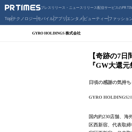
プレスリリース・ニュースリリース配信サービスのPR TIM
Top
テクノロジー
モバイル
アプリ
エンタメ
ビューティー
ファッショ
GYRO HOLDINGS 株式会社
【奇跡の7日
『GW大還元
日頃の感謝の気持ちを
GYRO HOLDINGS
2
国内約230店舗、海
区西新宿、代表取締