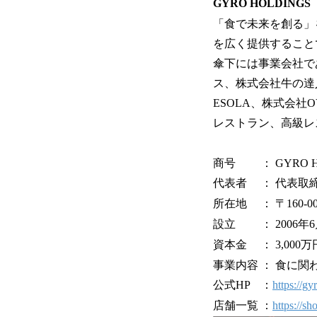
GYRO HOLDINGS
「食で未来を創る」
を広く提供すること
傘下には事業会社で
ス、株式会社牛の達
ESOLA、株式会
レストラン、高級レ
商号 ： GYRO H
代表者 ： 代表取
所在地 ： 〒160-0
設立 ： 2006年6
資本金 ： 3,000万
事業内容 ： 食に関わ
公式HP ：
https://gy
店舗一覧 ：
https://sh