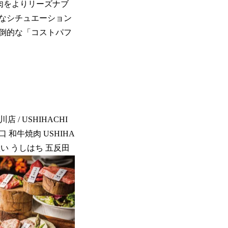
焼肉をよりリーズナブ
なシチュエーション
倒的な「コストパフ
店 / USHIHACHI
南口 和牛焼肉 USHIHA
一頭買い うしはち 五反田