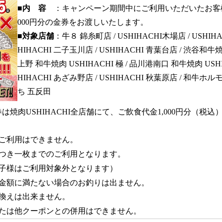
■内 容
：キャンペーン期間中にご利用いただいたお客様
000円分の金券をお渡しいたします。
■対象店舗
：牛８ 錦糸町店 / USHIHACHI木場店 / USHIHA
HIHACHI 二子玉川店 / USHIHACHI 青葉台店 / 渋谷和牛焼肉
上野 和牛焼肉 USHIHACHI 極 / 品川港南口 和牛焼肉 USHIH
HIHACHI あざみ野店 / USHIHACHI 秋葉原店 / 和牛
ち 五反田
円券は焼肉USHIHACHI全店舗にて、ご飲食代金1,000円分（
ご利用はできません。
つき一枚までのご利用となります。
子様はご利用対象外となります）
金額に満たない場合のお釣りは出ません。
換えは出来ません。
たは他クーポンとの併用はできません。