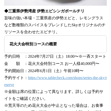
◆三重県伊勢湾産 伊勢エビシンガポールチリ
旨味の強い本場・三重県産の伊勢エビと、レモングラス
など数種類のスパイスをブレンドしたSkyオリジナルのチ
リソースを合わせたエビチリ。
花⽕⼤会特別コースの概要
予約⽇時 ：2024年7⽉27⽇（⼟）18:00〜※一斉スタート
⾦ 額 ：花⽕⼤会特別コース お⼀⼈様40,000円〜
予約開始⽇：2024年6⽉1⽇（土）午前10時〜
予約サイト：
https://www.tablecheck.com/shops/series-the-sky/r
eserve
※⾦額は席の位置によって異なります。詳しくは予約サ
イトをご確認ください。
※荒天等のため花⽕⼤会が中⽌となった場合は、お⾷事