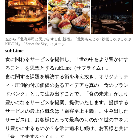
左から「北海寿司と天ぷら すし山 新宿」「北海もんじゃ×鉄板しゃぶしゃぶ
KIBORI」「Series the Sky」イメージ
subLime
食に関わるサービスを提供し、「世の中をより豊かにす
ること」を思想とするsubLime（サブライム）。
食に関する課題を解決する術を考え抜き、オリジナリテ
ィ・圧倒的付加価値のあるアイデアを真の「食のブラン
ドバンク」として生み出すことで、「食の未来」がより
豊かになるサービスを提案、提供いたします。提供する
サービスの最上位概念は「顧客至上主義」。生み出した
サービスは、お客様にとって最高のものか？世の中をよ
り豊かにするものか？を常に追求し続け、お客様と共に
「食」で未来をつくります。