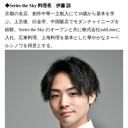
◆Series the Sky 料理長 伊藤 諒
京都の名店、創作中華一之船入にて18歳から基本を学
ぶ。上京後、白金亭、中国飯店でモダンチャイニーズを
経験。Series the Sky のオープンと共に株式会社subLimeに
入社。広東料理、上海料理を基本とした華やかなヌーベ
ルシノワを得意とする。