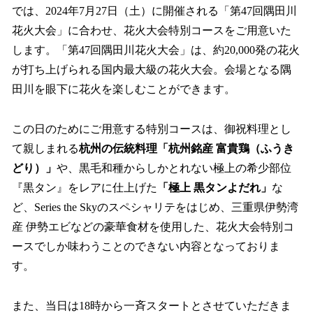
では、2024年7⽉27⽇（⼟）に開催される「第47回隅⽥川
花⽕⼤会」に合わせ、花⽕⼤会特別コースをご⽤意いた
します。「第47回隅⽥川花⽕⼤会」は、約20,000発の花⽕
が打ち上げられる国内最⼤級の花⽕⼤会。会場となる隅
⽥川を眼下に花⽕を楽しむことができます。
この⽇のためにご⽤意する特別コースは、御祝料理とし
て親しまれる
杭州の伝統料理「杭州銘産 富貴鶏（ふうき
どり）」
や、黒毛和種からしかとれない極上の希少部位
『黒タン』をレアに仕上げた
「極上 黒タンよだれ」
な
ど、Series the Skyのスペシャリテをはじめ、三重県伊勢湾
産 伊勢エビなどの豪華⾷材を使⽤した、花⽕⼤会特別コ
ースでしか味わうことのできない内容となっておりま
す。
また、当日は18時から一斉スタートとさせていただきま