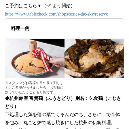
ご予約はこちら▼（6/1より開始）
https://www.tablecheck.com/shops/series-the-sky/reserve
料理一例
※スタッフがお客様の目の前で割りま
す。ご希望がありましたら、お客様に
割っていただくことも可能です。
◆杭州銘産 富貴鶏（ふうきどり）別名：乞食鶏（こじき
どり）
下処理した鶏を蓮の葉でくるんだのち、さらに土で全体
を包み、丸ごと炉で蒸し焼きにした杭州の伝統料理。