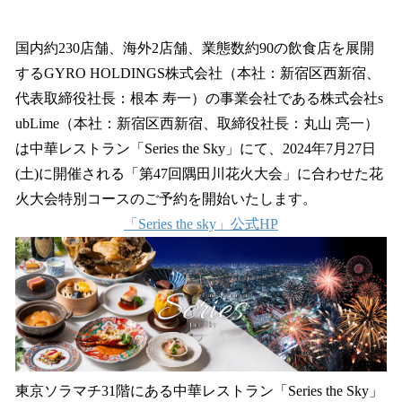
い
ね
！
国内約230店舗、海外2店舗、業態数約90の飲⾷店を展開
数
するGYRO HOLDINGS株式会社（本社：新宿区⻄新宿、
を
代表取締役社⻑：根本 寿⼀）の事業会社である株式会社s
読
み
ubLime（本社：新宿区⻄新宿、取締役社⻑：丸⼭ 亮⼀）
込
は中華レストラン「Series the Sky」にて、2024年7⽉27⽇
み
(⼟)に開催される「第47回隅⽥川花⽕⼤会」に合わせた花
中
で
⽕⼤会特別コースのご予約を開始いたします。
す
「Series the sky」公式HP
東京ソラマチ31階にある中華レストラン「Series the Sky」