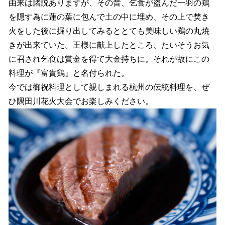
由来は諸説ありますが、その昔、乞食が盗んだ一羽の鶏
を隠す為に蓮の葉に包んで土の中に埋め、その上で焚き
火をした後に掘り出してみるととても美味しい鶏の丸焼
きが出来ていた。王様に献上したところ、たいそうお気
に召され乞食は賞金を得て大金持ちに。それが故にこの
料理が『富貴鶏』と名付られた。
今では御祝料理として親しまれる杭州の伝統料理を、ぜ
ひ隅田川花火大会でお楽しみください。