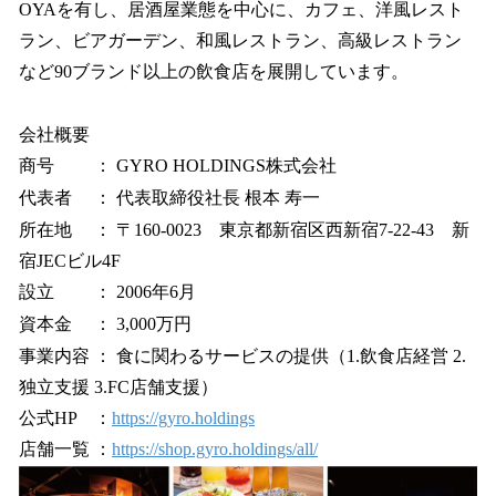
OYAを有し、居酒屋業態を中心に、カフェ、洋風レスト
ラン、ビアガーデン、和風レストラン、高級レストラン
など90ブランド以上の飲食店を展開しています。
会社概要
商号 ： GYRO HOLDINGS株式会社
代表者 ： 代表取締役社長 根本 寿一
所在地 ： 〒160-0023 東京都新宿区西新宿7-22-43 新
宿JECビル4F
設立 ： 2006年6月
資本金 ： 3,000万円
事業内容 ： 食に関わるサービスの提供（1.飲食店経営 2.
独立支援 3.FC店舗支援）
公式HP ：
https://gyro.holdings
店舗一覧 ：
https://shop.gyro.holdings/all/