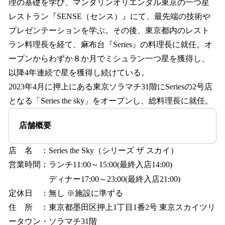
理の基礎を学び、マンダリンオリエンタル東京の一つ星
レストラン『SENSE（センス）』にて、最先端の技術や
プレゼンテーションを学ぶ。その後、東京都内のレスト
ラン料理長を経て、麻布台『Series』の料理長に就任。オ
ープンからわずか８か月でミシュラン一つ星を獲得し、
以降4年連続で星を獲得し続けている。
2023年4月に押上にある東京ソラマチ31階にSeriesの2号店
となる「Series the sky」をオープンし、総料理長に就任。
店舗概要
店 名 ：Series the Sky（シリーズ ザ スカイ）
営業時間：ランチ11:00～15:00(最終入店14:00)
ディナー17:00～23:00(最終入店21:00)
定休日 ：無し ※施設に準ずる
住 所 ：東京都墨田区押上1丁目1番2号 東京スカイツリ
ータウン・ソラマチ31階