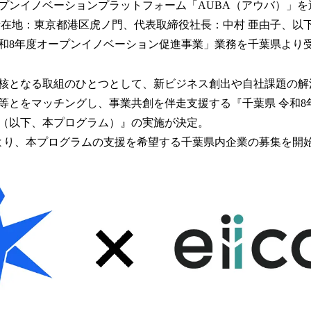
ンイノベーションプラットフォーム「AUBA（アウバ）」を運営
！
数
所在地：東京都港区虎ノ門、代表取締役社長：中村 亜由子、以下「e
を
和8年度オープンイノベーション促進事業」業務を千葉県より
読
み
込
核となる取組のひとつとして、新ビジネス創出や自社課題の解
み
等とをマッチングし、事業共創を伴走支援する『千葉県 令和8
中
（以下、本プログラム）』の実施が決定。
で
す
30日より、本プログラムの支援を希望する千葉県内企業の募集を開