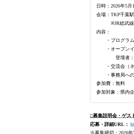
日時：2026年5月1
会場：TKP千葉
※JR総武線千
内容：
・プログラム
・オープンイノ
登壇者：株式会
・交流会（ネ
・事務局への
参加費：無料
参加対象：県内
□募集説明会・ゲス
応募・詳細URL：
h
※募集締切：2026年5