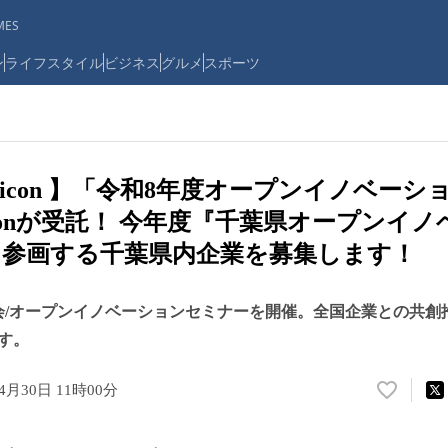
ES
ン
ライフスタイル
ビジネス
グルメ
スポーツ
 eiicon 】「令和8年度オープンイノベー
iconが受託！ 今年度『千葉県オープンイ
参画する千葉県内企業を募集します！
明会/オープンイノベーションセミナーを開催。全国企業との共創
す。
年4月30日 11時00分
い
い
ね