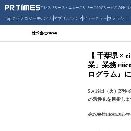
プレスリリース・ニュースリリース配信サービスのPR TIM
Top
テクノロジー
モバイル
アプリ
エンタメ
ビューティー
ファッショ
株式会社eiicon
【 千葉県 ×
業」業務 ei
ログラム』に
5月19日（火）説
の活性化を目指しま
株式会社eiicon
2026