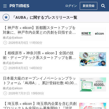
ログイン
新規登録
「AUBA」に関するプレスリリース一覧
【 神戸市 × eiicon】首都圏スタートアップを
対象に、神戸市内企業との共創を目指す企業
の募集を開始。「OPEN NEXUS KOBE」
株式会社eiicon
2026年8月6日 11時00分
【 相模原市 × 神奈川県 × eiicon 】全国の技
術・ディープテック系スタートアップを募
集！ 『GLiS-Tech Acceleration Program』
株式会社eiicon
2026年度参加者募集を開始！
2026年8月3日 14時00分
日本最大級のオープンイノベーションプラッ
トフォーム「AUBA」、累計登録社数 40,000
社を突破
株式会社eiicon
2026年7月31日 15時00分
【 埼玉県 × eiicon 】埼玉県内企業を含む共創
プロジェクトを全国から募集開始！『渋沢Ｍ