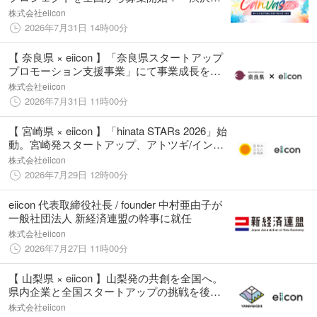
ＩＸ オープンイノベーションプログラム
株式会社eiicon
「Canvas」』内「インキュベーションプログ
2026年7月31日 14時00分
ラム」
【 奈良県 × eiicon 】「奈良県スタートアップ
プロモーション支援事業」にて事業成長を目
指す奈良県内スタートアップ3社が決定！
株式会社eiicon
2026年7月31日 11時00分
【 宮崎県 × eiicon 】「hinata STARs 2026」始
動。宮崎発スタートアップ、アトツギ/イント
レプレナーの挑戦を全国へ。「宮崎の未来を
株式会社eiicon
担うプレイヤー」5者の募集を開始。
2026年7月29日 12時00分
eiicon 代表取締役社長 / founder 中村亜由子が
一般社団法人 新経済連盟の幹事に就任
株式会社eiicon
2026年7月27日 11時00分
【 山梨県 × eiicon 】山梨発の共創を全国へ。
県内企業と全国スタートアップの挑戦を後押
しする『CINOVA YAMANASHI MATCHING』
株式会社eiicon