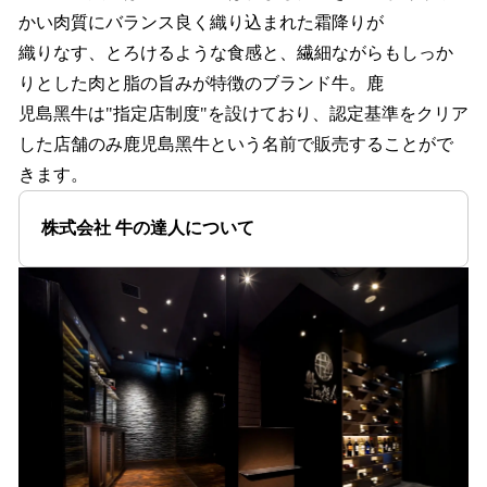
かい⾁質にバランス良く織り込まれた霜降りが
織りなす、とろけるような⾷感と、繊細ながらもしっか
りとした⾁と脂の旨みが特徴のブランド⽜。⿅
児島⿊⽜は"指定店制度"を設けており、認定基準をクリア
した店舗のみ⿅児島⿊⽜という名前で販売することがで
きます。
株式会社 牛の達人について