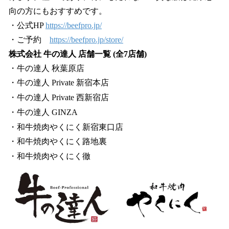
向の方にもおすすめです。
・公式HP
https://beefpro.jp/
・ご予約
https://beefpro.jp/store/
株式会社 牛の達人 店舗一覧 (全7店舗)
・⽜の達⼈ 秋葉原店
・⽜の達⼈ Private 新宿本店
・⽜の達⼈ Private ⻄新宿店
・⽜の達⼈ GINZA
・和⽜焼⾁やくにく新宿東⼝店
・和⽜焼⾁やくにく路地裏
・和牛焼肉やくにく徹