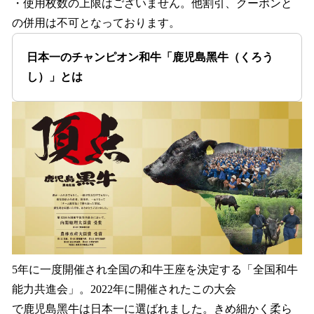
・使⽤枚数の上限はございません。他割引、クーポンと
の併⽤は不可となっております。
⽇本⼀のチャンピオン和⽜「⿅児島⿊⽜（くろう
し）」とは
5年に⼀度開催され全国の和⽜王座を決定する「全国和⽜
能⼒共進会」。2022年に開催されたこの⼤会
で⿅児島⿊⽜は⽇本⼀に選ばれました。きめ細かく柔ら