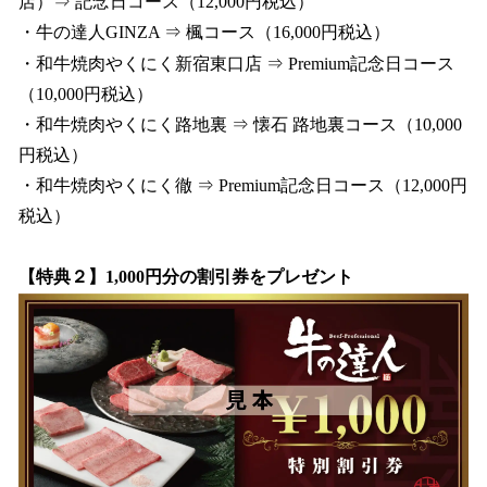
店）⇒ 記念⽇コース（12,000円税込）
・⽜の達⼈GINZA ⇒ 楓コース（16,000円税込）
・和⽜焼⾁やくにく新宿東⼝店 ⇒ Premium記念⽇コース
（10,000円税込）
・和⽜焼⾁やくにく路地裏 ⇒ 懐⽯ 路地裏コース（10,000
円税込）
・和牛焼肉やくにく徹 ⇒ Premium記念⽇コース（12,000円
税込）
【特典２】1,000円分の割引券をプレゼント