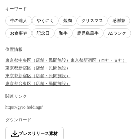
キーワード
牛の達人
やくにく
焼肉
クリスマス
感謝祭
お食事券
記念日
和牛
鹿児島黒牛
A5ランク
位置情報
東京都
中央区
（
店舗・民間施設
）
東京都
新宿区
（
本社・支社
）
東京都
新宿区
（
店舗・民間施設
）
東京都
新宿区
（
店舗・民間施設
）
東京都
台東区
（
店舗・民間施設
）
関連リンク
https://gyro.holdings/
ダウンロード
プレスリリース素材