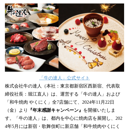
ね
！
数
を
読
み
込
み
中
で
す
「牛の達人」公式サイト
株式会社⽜の達⼈（本社：東京都新宿区⻄新宿、代表取
締役社⻑：堀江直⼈）は、運営する「⽜の達⼈」および
「和⽜焼⾁ やくにく」全7店舗にて、2024年11⽉22⽇
（⾦）より
『年末感謝キャンペーン』
を開催いたしま
す。「⽜の達⼈」は、都内を中⼼に焼⾁店を展開し、202
4年5⽉には新宿・歌舞伎町に新店舗「和牛焼肉やくにく