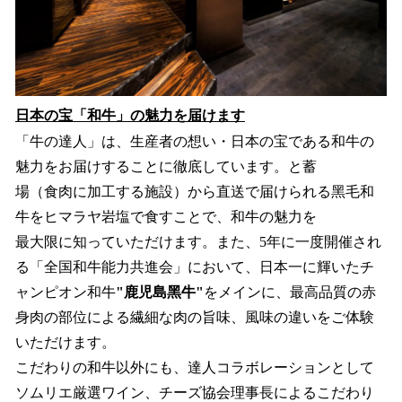
⽇本の宝「和⽜」の魅⼒を届けます
「⽜の達⼈」は、⽣産者の想い・⽇本の宝である和⽜の
魅⼒をお届けすることに徹底しています。と蓄
場（⾷⾁に加⼯する施設）から直送で届けられる⿊⽑和
⽜をヒマラヤ岩塩で⾷すことで、和⽜の魅⼒を
最⼤限に知っていただけます。また、5年に⼀度開催され
る「全国和⽜能⼒共進会」において、⽇本⼀に輝いたチ
ャンピオン和⽜
"⿅児島⿊⽜"
をメインに、最⾼品質の⾚
⾝⾁の部位による繊細な⾁の旨味、⾵味の違いをご体験
いただけます。
こだわりの和⽜以外にも、達⼈コラボレーションとして
ソムリエ厳選ワイン、チーズ協会理事⻑によるこだわり