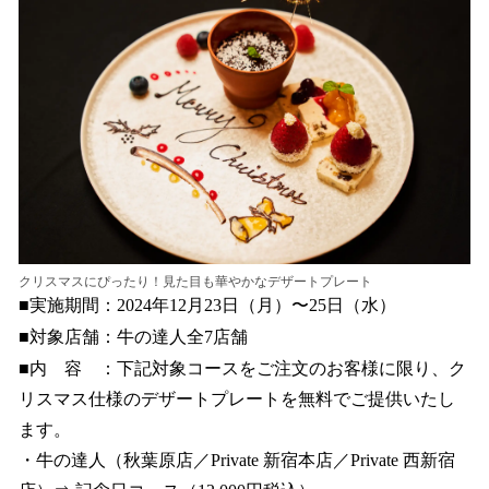
クリスマスにぴったり！⾒た⽬も華やかなデザートプレート
■実施期間：2024年12⽉23⽇（月）〜25⽇（水）
■対象店舗：⽜の達⼈全7店舗
■内 容 ：下記対象コースをご注⽂のお客様に限り、ク
リスマス仕様のデザートプレートを無料でご提供いたし
ます。
・⽜の達⼈（秋葉原店／Private 新宿本店／Private ⻄新宿