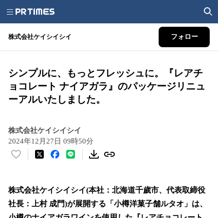
株式会社ケイシイシイ
フォロー
シンプルに、もっとフレッシュに。『レアチ
ョコレート ナイアガラ』のパッケージリニュ
ーアルいたしました。
株式会社ケイシイシイ
2024年12月27日 09時50分
い
い
ね
！
株式会社ケイシイシイ(本社：北海道千歲市、代表取締役
数
社長：上村 成門)が展開する「小樽洋菓子舗ルタオ」は、
を
小樽のナイアガラワインを使用した『レアチョコレート