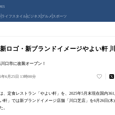
ES
ン
ライフスタイル
ビジネス
グルメ
スポーツ
新ロゴ・新ブランドイメージやよい軒 
埼玉県川口市に改装オープン！
25年6月25日 13時00分
い
い
ね
、定食レストラン「やよい軒」を、2025年5月末現在国内36
！
数
い軒」では新ブランドイメージ店舗「川口芝店」を6月26日(木)
を
た。
読