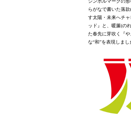
シンボルマークの形状
らがなで書いた落款
す太陽・未来へチャ
ッド』と、暖簾(の
た春先に芽吹く『や
な“和”を表現しまし