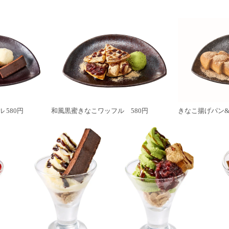
 580円
和風黒蜜きなこワッフル 580円
きなこ揚げパン&