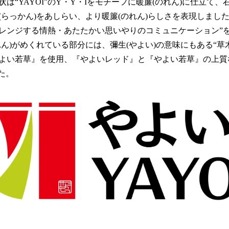
は“YAYOI”のY・Y・Iをモチーフに暖簾(のれん)に仕立て、
(らっかん)をあしらい、より暖簾(のれん)らしさを表現しまし
レンジする情熱・あたたかい思いやりのコミュニケーション”
れん)がめくれている部分には、彌生(やよい)の意味にもある“草
よい若草』を使用、『やよいレッド』と『やよい若草』の上質
た。