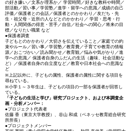
の好き嫌い／文系か理系か／ 学習時間／好きな教科や時間／
部活動／習い事／学習塾／進学・留学への意識／成績の自己
評価／保護者との会話／保護者とのかかわり／友だち・先
生・祖父母・近所の人などとのかかわり／ 学習・思考・行
動・人間関係の得意・苦手／自信／社会への関心／将来の目
標／なりたい職業 など
●保護者調査
子どもとのかかわり／大切さを伝えていること／家庭での約
束やルール／習い事／学習塾／教育費／子育てや教育の情報
源／おこづかい／読み聞かせ／教育観／悩みや気がかり／進
学への意識／ 保護者自身のふだんの生活（趣味、社会活動な
ど）／保護者自身の自立度など／教育や日本社会への意識な
ど
※上記以外に、子どもの属性、保護者の属性に関する項目を
尋ねている。
※小学１～３年生は、子どもの項目の一部を保護者が回答し
ている。
「子どもの生活と学び」研究プロジェクト、および本調査企
画・分析メンバー：
●プロジェクト代表者
佐藤 香（東京大学教授）、谷山 和成（ベネッセ教育総合研究
所所長）
●プロジェクトメンバー