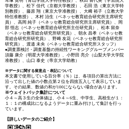
耳塚 寛明（青山学院大学特任教授）、秋田 喜代美（学習院大
学教授）、松下 佳代（京都大学教授）、石田 浩（東京大学特
別教授）、藤原 翔（東京大学准教授）、大﨑 裕子（立教大学
特任准教授）、木村 治生（ベネッセ教育総合研究所主席研究
員）、高岡 純子（ベネッセ教育総合研究所主席研究員）、岡
部 悟志（ベネッセ教育総合研究所主任研究員）、松本 留奈
（ベネッセ教育総合研究所研究員）、朝永 昌孝（ベネッセ教
育総合研究所研究員）、野﨑 友花（ベネッセ教育総合研究所
研究員）、渡邉 未央（ベネッセ教育総合研究所スタッフ）
●調査票検討・調査基盤の持続性ワーキンググループメンバー
須藤 康介（明星大学准教授）、小野田 亮介（山梨大学大学院
准教授）、山口 泰史（帝京大学助教）
※データに関する留意点・表記について
本文書で使用している百分率（％）は、各項目の算出方法に
沿って出した値の小数点第２位を四捨五入して表示していま
す。その結果、数値の和が100にならない場合があります。
※ウェイトバック集計について
小４～高３生の全体値は、小４～6生、中学生、高校生が１：
１：１の構成比になるようデータに重み付けして集計を行っ
ています。
【詳しいデータのご紹介】