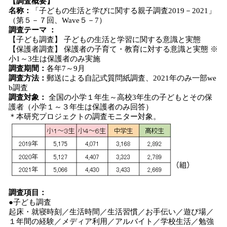
【調査概要】
名称：
「子どもの生活と学びに関する親子調査2019－2021」
（第５－７回、Wave５－7）
調査テーマ ：
【子ども調査】 子どもの生活と学習に関する意識と実態
【保護者調査】 保護者の子育て・教育に対する意識と実態 ※
小1～3生は保護者のみ実施
調査期間：
各年7～9月
調査方法：
郵送による自記式質問紙調査、2021年のみ一部we
b調査
調査対象：
全国の小学１年生～高校3年生の子どもとその保
護者（小学１～３年生は保護者のみ回答）
＊本研究プロジェクトの調査モニター対象。
調査項目：
●子ども調査
起床・就寝時刻／生活時間／生活習慣／お手伝い／遊び場／
１年間の経験／メディア利用／アルバイト／学校生活／勉強