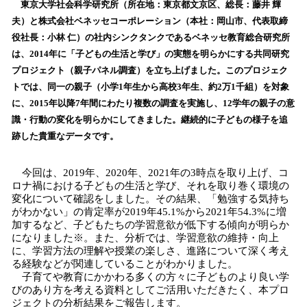
！
東京大学社会科学研究所（所在地：東京都文京区、総長：藤井 輝
数
夫）と株式会社ベネッセコーポレーション（本社：岡山市、代表取締
を
役社長：小林 仁）の社内シンクタンクであるベネッセ教育総合研究所
読
は、2014年に「子どもの生活と学び」の実態を明らかにする共同研究
み
プロジェクト（親子パネル調査）を立ち上げました。このプロジェク
込
トでは、同一の親子（小学1年生から高校3年生、約2万1千組）を対象
み
に、2015年以降7年間にわたり複数の調査を実施し、12学年の親子の意
中
で
識・行動の変化を明らかにしてきました。継続的に子どもの様子を追
す
跡した貴重なデータです。
今回は、2019年、2020年、2021年の3時点を取り上げ、コ
ロナ禍における子どもの生活と学び、それを取り巻く環境の
変化について確認をしました。その結果、「勉強する気持ち
がわかない」の肯定率が2019年45.1%から2021年54.3%に増
加するなど、子どもたちの学習意欲が低下する傾向が明らか
になりました※。また、分析では、学習意欲の維持・向上
に、学習方法の理解や授業の楽しさ、進路について深く考え
る経験などが関連していることがわかりました。
子育てや教育にかかわる多くの方々に子どものより良い学
びのあり方を考える資料としてご活用いただきたく、本プロ
ジェクトの分析結果をご報告します。