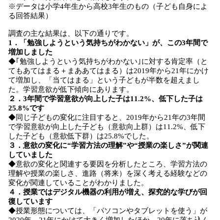
※データは小学4年生から高校3年生のもの（子ども自身によ
る回答結果）
調査の主な結果は、以下の通りです。
1．「勉強しようという気持ちがわかない」が、この3年間で
増加しました
◆｢勉強しようという気持ちがわかない｣に対する肯定率（と
てもあてはまる＋まああてはまる）は2019年から21年にかけ
て増加し、「当てはまる」という子どもが半数を超えまし
た。学習意欲が低下傾向にあります。
２．3年間で学習意欲が向上した子は11.2%、低下した子は
25.8%です
◆同じ子どもの変化に注目すると、2019年から21年の3年間
で学習意欲が向上した子ども（意欲向上群）は11.2%、低下
した子ども（意欲低下群）は25.8%でした。
３．意欲の変化に“学習方法の理解”や“授業の楽しさ”が関連
していました
◆意欲の変化と関連する要因を分析したところ、学習方法の
理解や授業の楽しさ、進路（将来）を深く考える経験などの
変化が関連していることがわかりました。
４．授業ではデジタル機器の利用が増え、探究的な学びが回
復しています
◆授業形態については、「パソコンやタブレットを使う」が