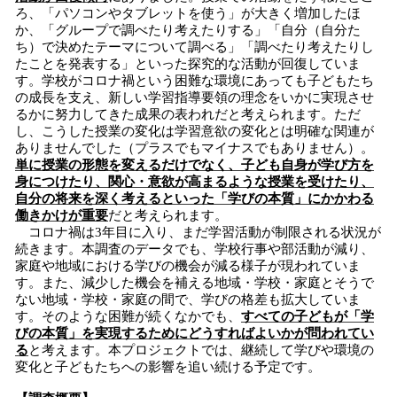
ろ、「パソコンやタブレットを使う」が大きく増加したほ
か、「グループで調べたり考えたりする」「自分（自分た
ち）で決めたテーマについて調べる」「調べたり考えたりし
たことを発表する」といった探究的な活動が回復していま
す。学校がコロナ禍という困難な環境にあっても子どもたち
の成長を支え、新しい学習指導要領の理念をいかに実現させ
るかに努力してきた成果の表われだと考えられます。ただ
し、こうした授業の変化は学習意欲の変化とは明確な関連が
ありませんでした（プラスでもマイナスでもありません）。
単に授業の形態を変えるだけでなく、子ども自身が学び方を
身につけたり、関心・意欲が高まるような授業を受けたり、
自分の将来を深く考えるといった「学びの本質」にかかわる
働きかけが重要
だと考えられます。
コロナ禍は3年目に入り、まだ学習活動が制限される状況が
続きます。本調査のデータでも、学校行事や部活動が減り、
家庭や地域における学びの機会が減る様子が現われていま
す。また、減少した機会を補える地域・学校・家庭とそうで
ない地域・学校・家庭の間で、学びの格差も拡大していま
す。そのような困難が続くなかでも、
すべての子どもが「学
びの本質」を実現するためにどうすればよいかが問われてい
る
と考えます。本プロジェクトでは、継続して学びや環境の
変化と子どもたちへの影響を追い続ける予定です。