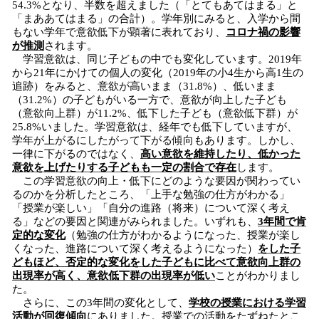
54.3%となり、半数を超えました（「とてもあてはまる」と
「まああてはまる」の合計）。学年別にみると、入学から間
もない学年で意欲低下が顕著に表れており、
コロナ禍の影響
が推測
されます。
学習意欲は、同じ子どもの中でも変化しています。2019年
から21年にかけての個人の変化（2019年の小4生から高1生の
追跡）をみると、意欲が高いまま（31.8%）、低いまま
（31.2%）の子どもがいる一方で、意欲が向上した子ども
（意欲向上群）が11.2%、低下した子ども（意欲低下群）が
25.8%いました。学習意欲は、経年でも低下していますが、
学年が上がるにしたがって下がる傾向もあります。しかし、
一律に下がるのではなく、
高い意欲を維持したり、低かった
意欲を上げたりする子どもも一定の割合で存在
します。
この学習意欲の向上・低下にどのような要因が関わってい
るのかを分析したところ、「上手な勉強の仕方がわかる」
「授業が楽しい」「自分の進路（将来）について深く考え
る」などの要因と関連がみられました。いずれも、
3年間で肯
定的な変化
（勉強の仕方がわかるようになった、授業が楽し
くなった、進路について深く考えるようになった）
をした子
どもほど、否定的な変化をした子どもに比べて意欲向上群の
出現率が高く、意欲低下群の出現率が低い
ことがわかりまし
た。
さらに、この3年間の変化として、
学校の授業における学習
活動が回復傾向
にありました。授業での活動をたずねたとこ