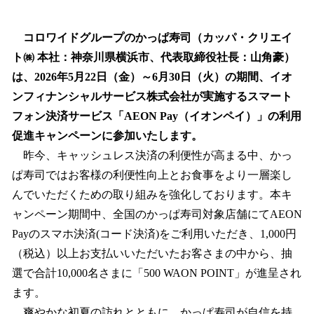
い
ね
！
コロワイドグループのかっぱ寿司（カッパ・クリエイ
数
ト㈱ 本社：神奈川県横浜市、代表取締役社長：山角豪）
を
は、2026年5月22日（金）～6月30日（火）の期間、イオ
読
み
ンフィナンシャルサービス株式会社が実施するスマート
込
フォン決済サービス「AEON Pay（イオンペイ）」の利用
み
促進キャンペーンに参加いたします。
中
で
昨今、キャッシュレス決済の利便性が高まる中、かっ
す
ぱ寿司ではお客様の利便性向上とお食事をより一層楽し
んでいただくための取り組みを強化しております。本キ
ャンペーン期間中、全国のかっぱ寿司対象店舗にてAEON
Payのスマホ決済(コード決済)をご利用いただき、1,000円
（税込）以上お支払いいただいたお客さまの中から、抽
選で合計10,000名さまに「500 WAON POINT」が進呈され
ます。
爽やかな初夏の訪れとともに、かっぱ寿司が自信を持