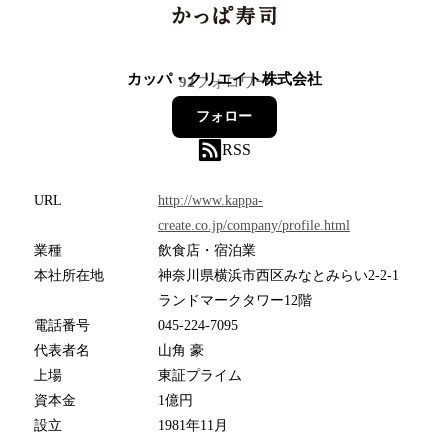
カッパ・クリエイト株式会社
92
フォロワー
フォロー
RSS
URL
http://www.kappa-
create.co.jp/company/profile.html
業種
飲食店・宿泊業
本社所在地
神奈川県横浜市西区みなとみらい2-2-1
ランドマークタワー12階
電話番号
045-224-7095
代表者名
山角 豪
上場
東証プライム
資本金
1億円
設立
1981年11月